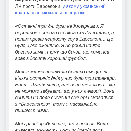
ЛЧ проти Барселони,
у якому український
клуб зазнав мінімальної поразки
.
«
Останні три дні були неймовірними. Я
перейшов з одного великого клубу в інший, а
потім провів непросту гру в Барселоні… Це
було дуже емоційно. Я не робив надто
багато замін, тому що бачив, що команда
грає в досить хороший футбол.
Моя команда пережила багато емоцій. За
кілька останніх днів у них було три тренери.
Вони – футболісти, але вони теж люди – ми
не можемо забувати, що у них є емоції. Вони
вийшли на поле сьогодні ввечері і змагалися
з «Барселоною», тому я надзвичайно
пишаюся ними.
Мої гравці зробили все, що я просив. Вони
виявляли мужність, коли їм доводилося