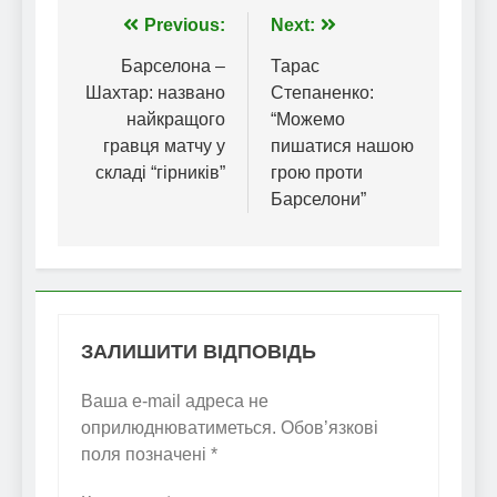
Навігація
Previous:
Next:
записів
Барселона –
Тарас
Шахтар: названо
Степаненко:
найкращого
“Можемо
гравця матчу у
пишатися нашою
складі “гірників”
грою проти
Барселони”
ЗАЛИШИТИ ВІДПОВІДЬ
Ваша e-mail адреса не
оприлюднюватиметься.
Обов’язкові
поля позначені
*