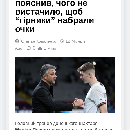
пояснив, чого не
вистачило, щоб
“гірники” набрали
очки
Степан Коваленко
12 Місяців
0
Ago
1 Mins
Головний тренер донецького Шахтаря
Маріно Пушич
прокоментував матч 3-го туру