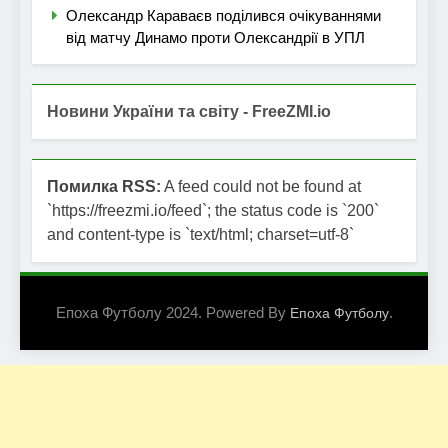
Олександр Караваєв поділився очікуваннями
від матчу Динамо проти Олександрії в УПЛ
Новини України та світу - FreeZMI.io
Помилка RSS:
A feed could not be found at
`https://freezmi.io/feed`; the status code is `200`
and content-type is `text/html; charset=utf-8`
Епоха Футболу 2024. Powered By
.
Епоха Футболу