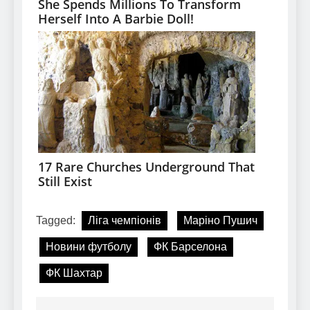
Tagged:
Ліга чемпіонів
Маріно Пушич
Новини футболу
ФК Барселона
ФК Шахтар