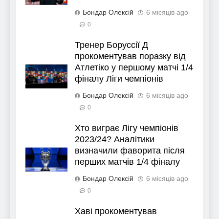
Бондар Олексій
6 місяців ago
0
Тренер Боруссії Д
прокоментував поразку від
Атлетіко у першому матчі 1/4
фіналу Ліги чемпіонів
Бондар Олексій
6 місяців ago
0
Хто виграє Лігу чемпіонів
2023/24? Аналітики
визначили фаворита після
перших матчів 1/4 фіналу
Бондар Олексій
6 місяців ago
0
Хаві прокоментував