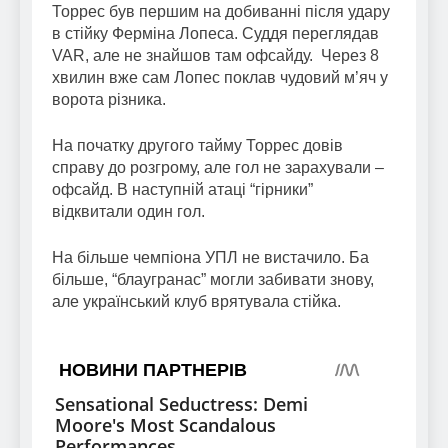
Торрес був першим на добиванні після удару
в стійку Ферміна Лопеса. Суддя переглядав
VAR, але не знайшов там офсайду. Через 8
хвилин вже сам Лопес поклав чудовий м’яч у
ворота різника.
На початку другого тайму Торрес довів
справу до розгрому, але гол не зарахували –
офсайд. В наступній атаці “гірники”
відквитали один гол.
На більше чемпіона УПЛ не вистачило. Ба
більше, “блаугранас” могли забивати знову,
але український клуб врятувала стійка.