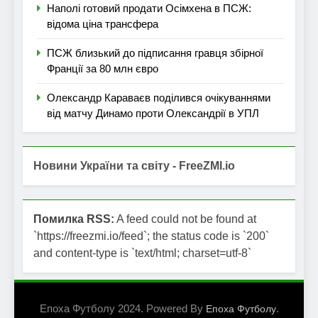
Наполі готовий продати Осімхена в ПСЖ:
відома ціна трансфера
ПСЖ близький до підписання гравця збірної
Франції за 80 млн євро
Олександр Караваєв поділився очікуваннями
від матчу Динамо проти Олександрії в УПЛ
Новини України та світу - FreeZMI.io
Помилка RSS:
A feed could not be found at
`https://freezmi.io/feed`; the status code is `200`
and content-type is `text/html; charset=utf-8`
Епоха Футболу 2024. Powered By
.
Епоха Футболу