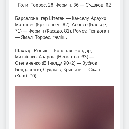
Голи: Торрес, 28, Фермін, 36 — Судаков, 62
Барселона: тер Штеген — Канселу, Араухо,
Мартінес (Крістенсен, 82), Алонсо (Бальде,
71) — Фермін (Касадо, 81), Ромеу, Гюндоган
— Ямал, Торрес, Феліш.
Шахтар: Різник — Конопля, Бондар,
Матвієнко, Азарові (Невертон, 63) —
Степаненко (Егіналду, 90+2) — Зубков,
Бондаренко, Судаков, Криськів — Сікан
(Келсі, 70).