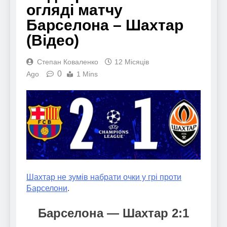
огляді матчу
Барселона – Шахтар
(Відео)
Степан Коваленко
12 Місяців
0
Ago
1 Mins
Шахтар не зумів набрати очки у грі проти
Барселони
.
Барселона — Шахтар 2:1