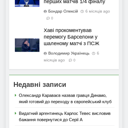
перших матчів 1/4 фіналу
Бондар Олексій
6 місяців ago
0
Хаві прокоментував
перемогу Барселони у
шаленому матчі з ПСЖ
Володимир Українець
6
місяців ago
0
Недавні записи
Олександр Караваєв назвав гравця Динамо,
який готовий до переходу в європейський клуб
Видатний аргентинець Карлос Тевес висловив
бажання повернутися до Серії А