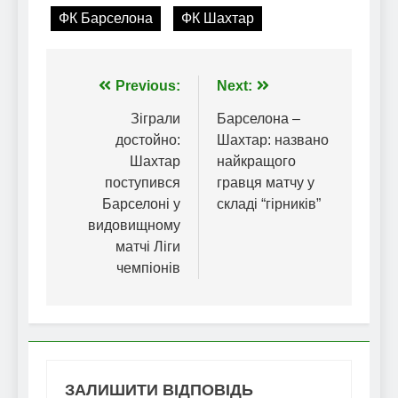
ФК Барселона
ФК Шахтар
Навігація
Previous:
Next:
записів
Зіграли
Барселона –
достойно:
Шахтар: названо
Шахтар
найкращого
поступився
гравця матчу у
Барселоні у
складі “гірників”
видовищному
матчі Ліги
чемпіонів
ЗАЛИШИТИ ВІДПОВІДЬ