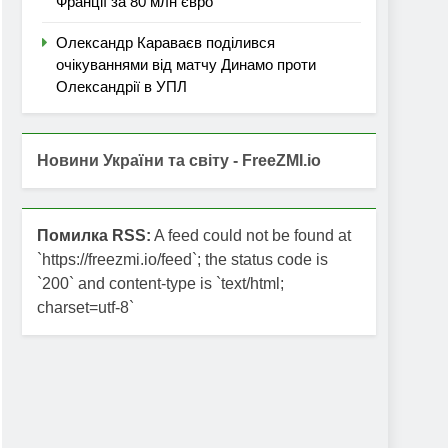
Франції за 80 млн євро
Олександр Караваєв поділився
очікуваннями від матчу Динамо проти
Олександрії в УПЛ
Новини України та світу - FreeZMI.io
Помилка RSS:
A feed could not be found at
`https://freezmi.io/feed`; the status code is
`200` and content-type is `text/html;
charset=utf-8`