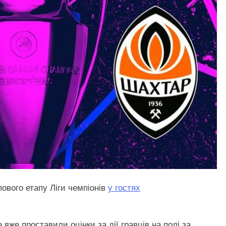
ового етапу Ліги чемпіонів
у гостях
вже проставили оцінки за дії гравців на полі за