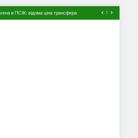
мхена в ПСЖ: відома ціна трансфера
авця збірної Франції за 80 млн євро
ий до переходу в європейський клуб
вив бажання повернутися до Серії А
мхена в ПСЖ: відома ціна трансфера
авця збірної Франції за 80 млн євро