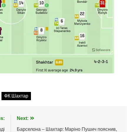
ФК Шахтар
s:
Next:
яді
Барселона – Шахтар: Маріно Пушич пояснив,