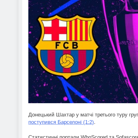
Донецький Шахтар у матчі третього туру груп
поступився Барселоні (1:2)
.
Статистичні портали WhoScored та Sofascore 