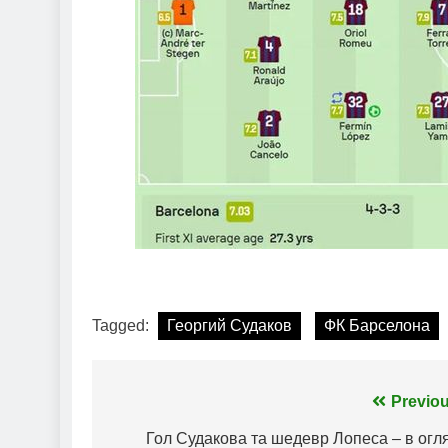
Tagged:
Георгий Судаков
ФК Барселона
Навігація
Previou
записів
Гол Судакова та шедевр Лопеса – в огл