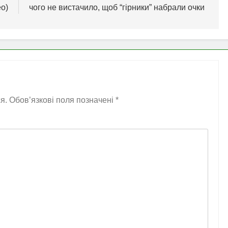
о)
чого не вистачило, щоб “гірники” набрали очки
я.
Обов’язкові поля позначені
*