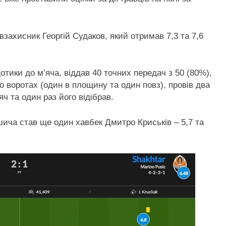
взахисник Георгій Судаков, який отримав 7,3 та 7,6
отики до м’яча, віддав 40 точних передач з 50 (80%),
по воротах (один в площину та один повз), провів два
яч та один раз його відібрав.
ича став ще один хавбек Дмитро Криськів – 5,7 та