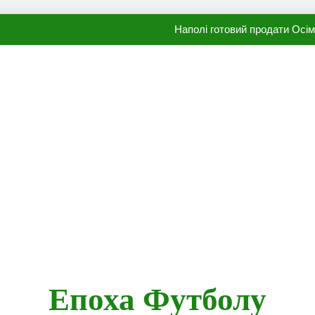
Наполі готовий продати Осі
ПСЖ близький до підписання гр
Олександр Караваєв назвав гравця Динамо, який готов
Видатний аргентинець Карлос Тевес висло
Наполі готовий продати Осі
ПСЖ близький до підписання гр
Епоха Футболу