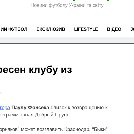
Новини футболу України та світу
ЧИЙ ФУТБОЛ
ЕКСКЛЮЗИВ
LIFESTYLE
ВІДЕО
J
есен клубу из
s
тера
Паулу Фонсека
близок к возвращению к
елеграмм-канал Добрый Пруф.
рняков” может возглавить Краснодар. “Быки”