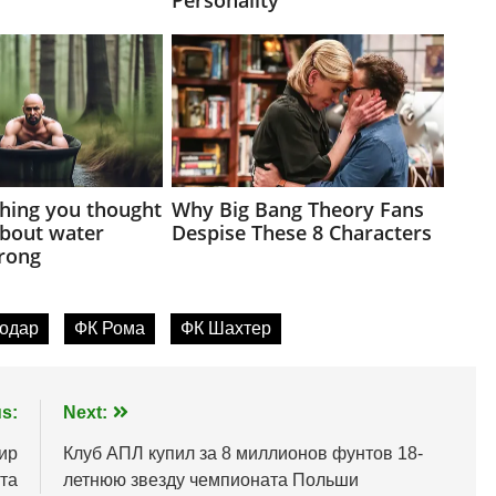
одар
ФК Рома
ФК Шахтер
s:
Next:
ир
Клуб АПЛ купил за 8 миллионов фунтов 18-
та
летнюю звезду чемпионата Польши