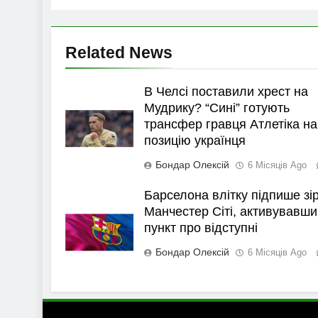
Related News
В Челсі поставили хрест на
Мудрику? “Сині” готують
трансфер гравця Атлетіка на
позицію українця
Бондар Олексій
6 Місяців Ago
Барселона влітку підпише зі
Манчестер Сіті, активувавши
пункт про відступні
Бондар Олексій
6 Місяців Ago