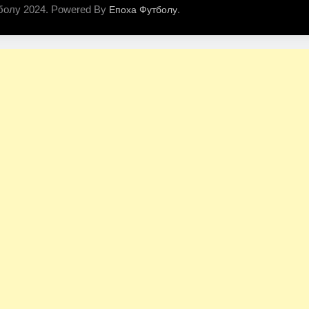
болу 2024. Powered By
.
Епоха Футболу