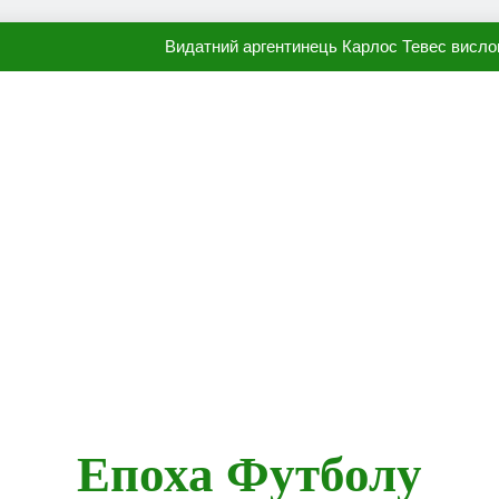
Видатний аргентинець Карлос Тевес висло
Наполі готовий продати Осі
ПСЖ близький до підписання гр
Олександр Караваєв назвав гравця Динамо, який готов
Видатний аргентинець Карлос Тевес висло
Наполі готовий продати Осі
ПСЖ близький до підписання гр
Епоха Футболу