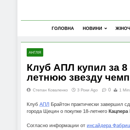
ГОЛОВНА
НОВИНИ
ЖІНО
АНГЛІЯ
Клуб АПЛ купил за 8
летнюю звезду чем
0
Степан Коваленко
3 Роки Ago
1 Min
Клуб
АПЛ
Брайтон практически завершил сд
города Щецин о покупке 18-летнего
Кацпера
Согласно информации от
инсайдера Фабриц