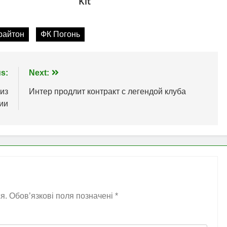
райтон
ФК Погонь
s:
Next:
из
Интер продлит контракт с легендой клуба
ии
я.
Обов’язкові поля позначені
*