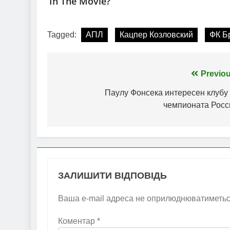
Tagged:
АПЛ
Кацпер Козловский
ФК Б
Навігація
Previou
записів
Паулу Фонсека интересен клубу 
чемпионата Росс
ЗАЛИШИТИ ВІДПОВІДЬ
Ваша e-mail адреса не оприлюднюватиметьс
Коментар
*