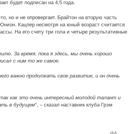
кт будет подписан на 4,5 года.
то, но и не опровергает. Брайтон на вторую часть
й Юнион. Кацпер несмотря на юный возраст считается
ассы. На его счету три гола и четыре результативные
илю. За время, пока я здесь, мы очень хорошо
писал с ним то же самое.
 него важно продолжать свое развитие, и он очень
так как это очень интересный молодой талант и
тать в будущем
“, – сказал наставник клуба Грэм