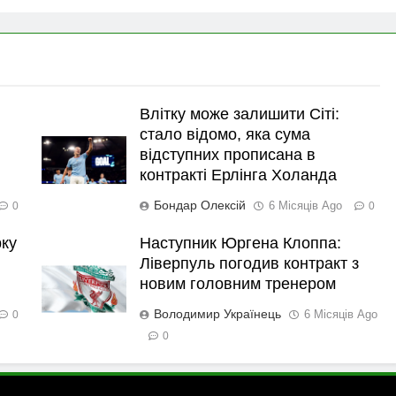
Влітку може залишити Сіті:
стало відомо, яка сума
відступних прописана в
контракті Ерлінга Холанда
Бондар Олексій
6 Місяців Ago
0
0
рку
Наступник Юргена Клоппа:
Ліверпуль погодив контракт з
новим головним тренером
Володимир Українець
6 Місяців Ago
0
0