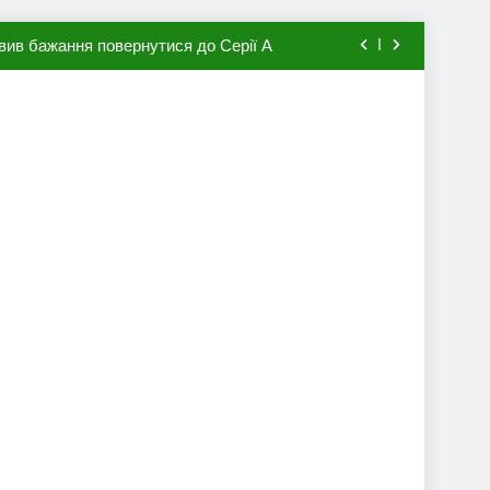
вив бажання повернутися до Серії А
мхена в ПСЖ: відома ціна трансфера
авця збірної Франції за 80 млн євро
ий до переходу в європейський клуб
вив бажання повернутися до Серії А
мхена в ПСЖ: відома ціна трансфера
авця збірної Франції за 80 млн євро