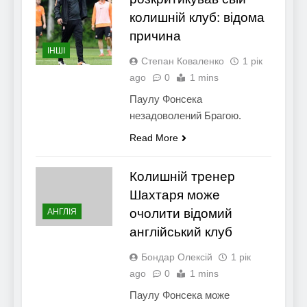
колишній клуб: відома
причина
ІНШІ
Степан Коваленко
1 рік
ago
0
1 mins
Паулу Фонсека
незадоволений Брагою.
Read More
Колишній тренер
Шахтаря може
очолити відомий
АНГЛІЯ
англійський клуб
Бондар Олексій
1 рік
ago
0
1 mins
Паулу Фонсека може