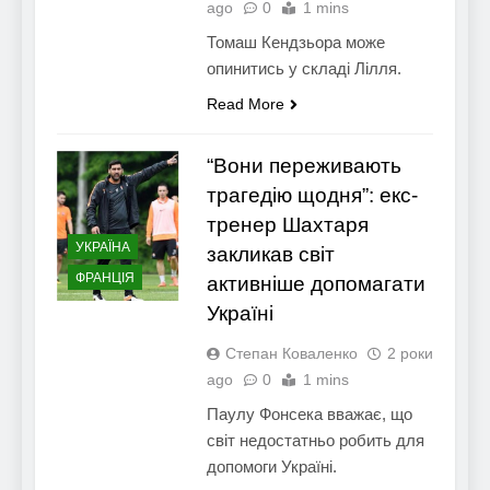
ago
0
1 mins
Томаш Кендзьора може
опинитись у складі Лілля.
Read More
“Вони переживають
трагедію щодня”: екс-
тренер Шахтаря
УКРАЇНА
закликав світ
ФРАНЦІЯ
активніше допомагати
Україні
Степан Коваленко
2 роки
ago
0
1 mins
Паулу Фонсека вважає, що
світ недостатньо робить для
допомоги Україні.