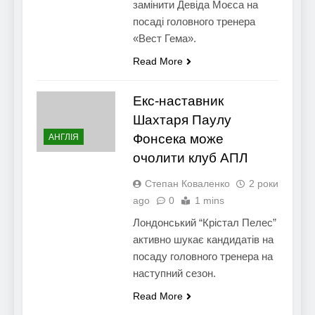
замінити Девіда Моєса на
посаді головного тренера
«Вест Гема».
Read More
Екс-наставник
Шахтаря Паулу
Фонсека може
АНГЛІЯ
очолити клуб АПЛ
Степан Коваленко
2 роки
ago
0
1 mins
Лондонський “Крістал Пелес”
активно шукає кандидатів на
посаду головного тренера на
наступний сезон.
Read More