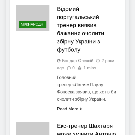
Відомий
португальський
тренер виявив
МІЖНАРОДНІ
бажання очолити
збірну України з
футболу
Бондар Олексій
2 роки
ago
0
1 mins
Головний
тренер «Лілля» Паулу
Фонсека заявив, що хотів би
очолити збірну України.
Read More
Екс-тренер Шахтаря
може змінити Антоніо