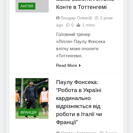
Конте в Тоттенгемі
АНГЛІЯ
Бондар Олексій
2 роки
ago
0
1 mins
Головний тренер
«Лілля» Паулу Фонсека
влітку може очолити
«Тоттенгем».
Read More
Паулу Фонсека:
“Робота в Україні
кардинально
відрізняється від
ФРАНЦІЯ
роботи в Італії чи
Франції”
Степан Коваленко
2 роки