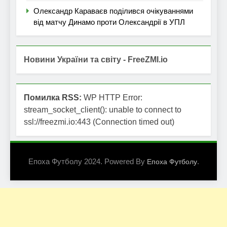
Олександр Караваєв поділився очікуваннями
від матчу Динамо проти Олександрії в УПЛ
Новини України та світу - FreeZMI.io
Помилка RSS:
WP HTTP Error:
stream_socket_client(): unable to connect to
ssl://freezmi.io:443 (Connection timed out)
Епоха Футболу 2024. Powered By
.
Епоха Футболу