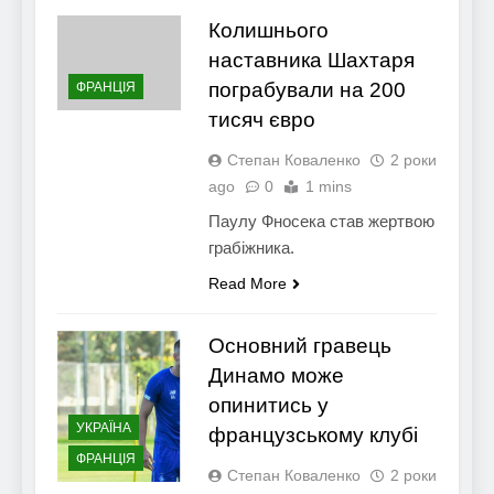
Колишнього
наставника Шахтаря
пограбували на 200
ФРАНЦІЯ
тисяч євро
Степан Коваленко
2 роки
ago
0
1 mins
Паулу Фносека став жертвою
грабіжника.
Read More
Основний гравець
Динамо може
опинитись у
УКРАЇНА
французському клубі
ФРАНЦІЯ
Степан Коваленко
2 роки