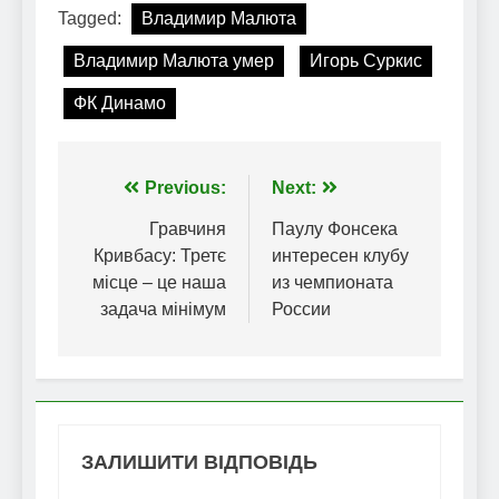
Tagged:
Владимир Малюта
Владимир Малюта умер
Игорь Суркис
ФК Динамо
Навігація
Previous:
Next:
записів
Гравчиня
Паулу Фонсека
Кривбасу: Третє
интересен клубу
місце – це наша
из чемпионата
задача мінімум
России
ЗАЛИШИТИ ВІДПОВІДЬ