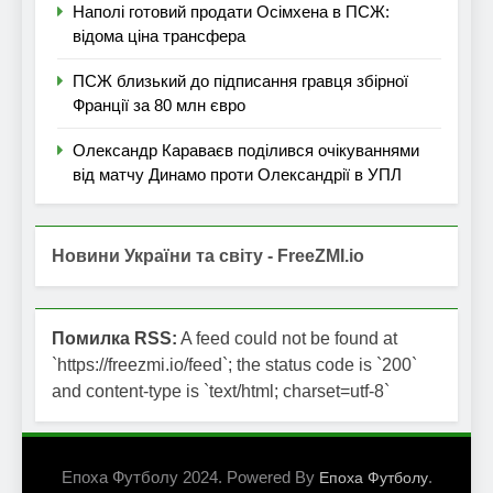
Наполі готовий продати Осімхена в ПСЖ:
відома ціна трансфера
ПСЖ близький до підписання гравця збірної
Франції за 80 млн євро
Олександр Караваєв поділився очікуваннями
від матчу Динамо проти Олександрії в УПЛ
Новини України та світу - FreeZMI.io
Помилка RSS:
A feed could not be found at
`https://freezmi.io/feed`; the status code is `200`
and content-type is `text/html; charset=utf-8`
Епоха Футболу 2024. Powered By
.
Епоха Футболу