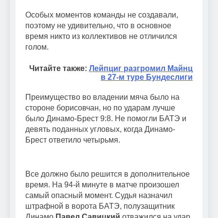
Особых моментов команды не создавали,
поэтому не удивительно, что в основное
время никто из коллективов не отличился
голом.
Читайте также:
Лейпциг разгромил Майнц
в 27-м туре Бундеслиги
Преимущество во владении мяча было на
стороне борисовчан, но по ударам лучше
было Динамо-Брест 9:8. Не помогли БАТЭ и
девять поданных угловых, когда Динамо-
Брест ответило четырьмя.
Все должно было решится в дополнительное
время. На 94-й минуте в матче произошел
самый опасный момент. Судья назначил
штрафной в ворота БАТЭ, полузащитник
Динамо
Павел Савицкий
отважился на удар