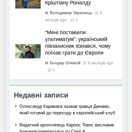
Кріштіану Роналду
Володимир Українець
6
місяців ago
0
“Мені поставили
ультиматум”: український
півзахисник зізнався, чому
поїхав грати до Європи
Бондар Олексій
6 місяців ago
0
Недавні записи
Олександр Караваєв назвав гравця Динамо,
який готовий до переходу в європейський клуб
Видатний аргентинець Карлос Тевес висловив
бажання повернутися до Серії А