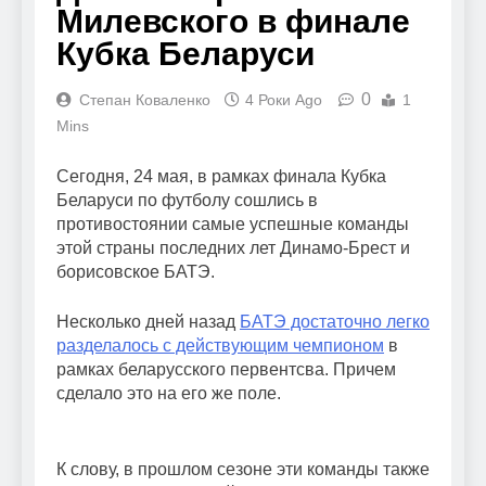
Милевского в финале
Кубка Беларуси
0
Степан Коваленко
4 Роки Ago
1
Mins
Сегодня, 24 мая, в рамках финала Кубка
Беларуси по футболу сошлись в
противостоянии самые успешные команды
этой страны последних лет Динамо-Брест и
борисовское БАТЭ.
Несколько дней назад
БАТЭ достаточно легко
разделалось с действующим чемпионом
в
рамках беларусского первентсва. Причем
сделало это на его же поле.
К слову, в прошлом сезоне эти команды также