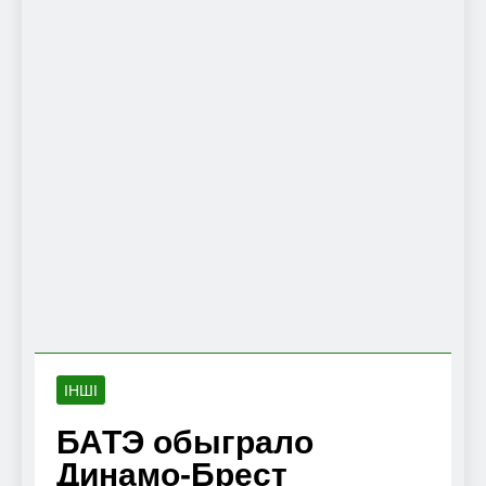
ІНШІ
БАТЭ обыграло
Динамо-Брест