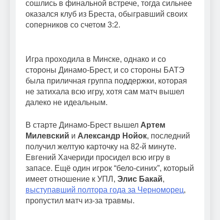
сошлись в финальной встрече, тогда сильнее
оказался клуб из Бреста, обыгравший своих
соперников со счетом 3:2.
Игра проходила в Минске, однако и со
стороны Динамо-Брест, и со стороны БАТЭ
была приличная группа поддержки, которая
не затихала всю игру, хотя сам матч вышел
далеко не идеальным.
В старте Динамо-Брест вышел
Артем
Милевский
и
Александр Нойок
, последний
получил желтую карточку на 82-й минуте.
Евгений Хачериди просидел всю игру в
запасе. Ещё один игрок “бело-синих”, который
имеет отношение к УПЛ,
Элис Бакай
,
выступавший полтора года за Черноморец
,
пропустил матч из-за травмы.