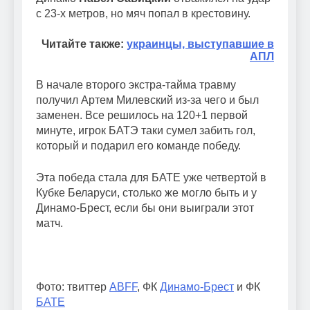
с 23-х метров, но мяч попал в крестовину.
Читайте также:
украинцы, выступавшие в
АПЛ
В начале второго экстра-тайма травму
получил Артем Милевский из-за чего и был
заменен. Все решилось на 120+1 первой
минуте, игрок БАТЭ таки сумел забить гол,
который и подарил его команде победу.
Эта победа стала для БАТЕ уже четвертой в
Кубке Беларуси, столько же могло быть и у
Динамо-Брест, если бы они выиграли этот
матч.
Фото: твиттер
ABFF
, ФК
Динамо-Брест
и ФК
БАТЕ