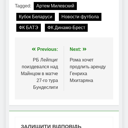
Tagged:
Артем Милевский
Кубок Беларуси
Новости футбола
ФК БАТЭ
ФК Динамо-Брест
Навігація
Previous:
Next:
записів
РБ Лейпциг
Рома хочет
поиздевался над
продлить аренду
Майнцом в матче
Генриха
27-го тура
Мхитаряна
Бундеслиги
ЗАЛИШИТИ ВІДПОВІДЬ