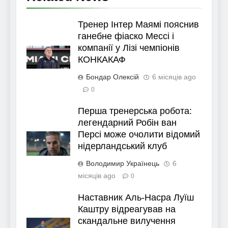
Тренер Інтер Маямі пояснив
ганебне фіаско Мессі і
компанії у Лізі чемпіонів
КОНКАКАФ
Бондар Олексій
6 місяців ago
0
Перша тренерська робота:
легендарний Робін ван
Персі може очолити відомий
нідерландський клуб
Володимир Українець
6
місяців ago
0
Наставник Аль-Насра Луїш
Каштру відреагував на
скандальне вилучення