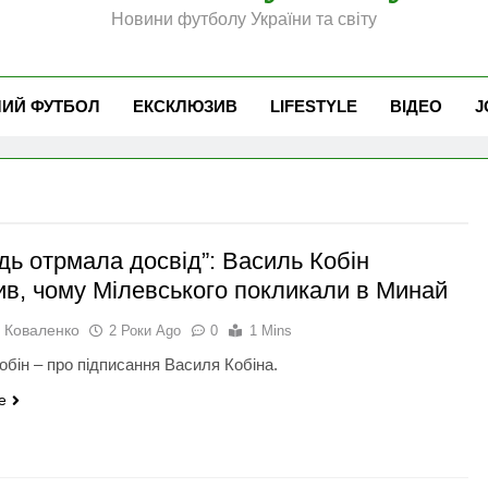
Новини футболу України та світу
ЧИЙ ФУТБОЛ
ЕКСКЛЮЗИВ
LIFESTYLE
ВІДЕО
J
дь отрмала досвід”: Василь Кобін
ив, чому Мілевського покликали в Минай
 Коваленко
2 Роки Ago
0
1 Mins
обін – про підписання Василя Кобіна.
e