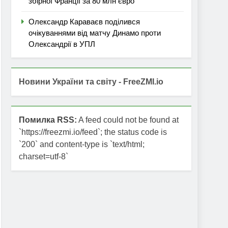
збірної Франції за 80 млн євро
Олександр Караваєв поділився
очікуваннями від матчу Динамо проти
Олександрії в УПЛ
Новини України та світу - FreeZMI.io
Помилка RSS:
A feed could not be found at
`https://freezmi.io/feed`; the status code is
`200` and content-type is `text/html;
charset=utf-8`