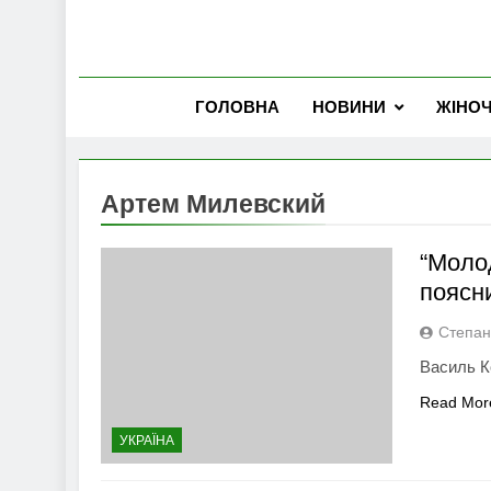
ГОЛОВНА
НОВИНИ
ЖІНО
Артем Милевский
“Моло
поясн
Степан
Василь К
Read Mor
УКРАЇНА