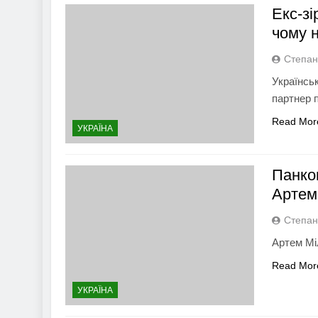
Екс-з
чому 
Степан
Українсь
партнер 
Read Mor
УКРАЇНА
Панко
Артем
Степан
Артем Мі
Read Mor
УКРАЇНА