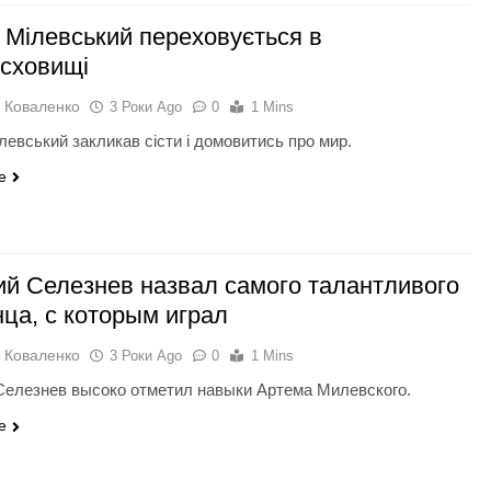
 Мілевський переховується в
сховищі
 Коваленко
3 Роки Ago
0
1 Mins
левський закликав сісти і домовитись про мир.
e
ий Селезнев назвал самого талантливого
нца, с которым играл
 Коваленко
3 Роки Ago
0
1 Mins
Селезнев высоко отметил навыки Артема Милевского.
e