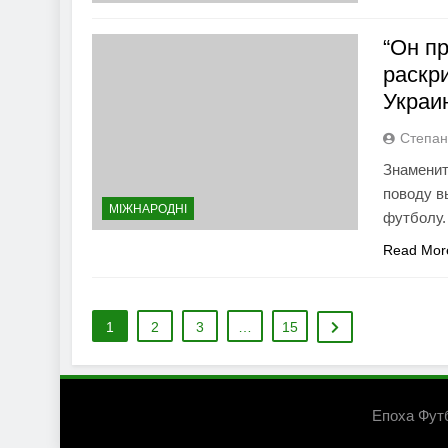
“Он п
раскр
Украи
Степан
Знаменит
поводу в
МІЖНАРОДНІ
футболу.
Read Mor
1
2
3
…
15
Епоха Фут