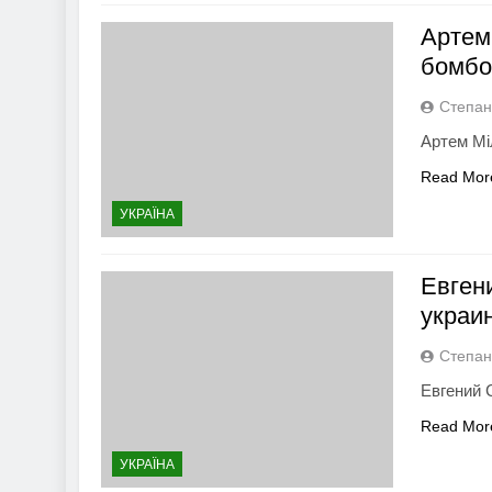
Артем
бомбо
Степан
Артем Мі
Read Mor
УКРАЇНА
Евген
украи
Степан
Евгений 
Read Mor
УКРАЇНА