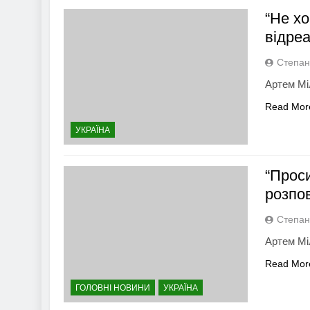
“Не хо
відре
Степан
Артем Мі
Read Mor
УКРАЇНА
“Прос
розпов
Степан
Артем Мі
Read Mor
ГОЛОВНІ НОВИНИ
УКРАЇНА