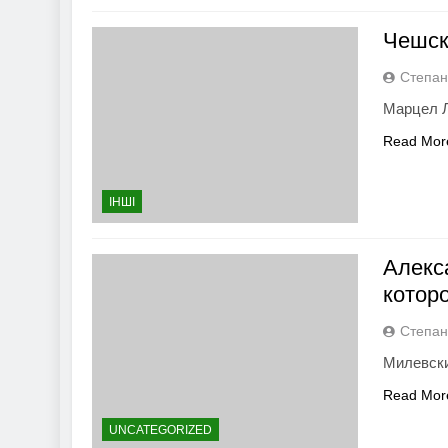
Чешск
Степан
Марцел Л
Read Mor
ІНШІ
Алекс
котор
Степан
Милевски
Read Mor
UNCATEGORIZED