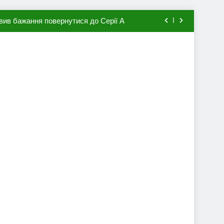
вив бажання повернутися до Серії А
мхена в ПСЖ: відома ціна трансфера
авця збірної Франції за 80 млн євро
ий до переходу в європейський клуб
вив бажання повернутися до Серії А
мхена в ПСЖ: відома ціна трансфера
авця збірної Франції за 80 млн євро