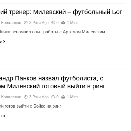
ий тренер: Милевский – футбольный Бог
 Коваленко
3 Роки Ago
0
1 Mins
ичка вспомнил опыт работы с Артемом Милевским.
e
андр Панков назвал футболиста, с
ом Милевский готовый выйти в ринг
 Коваленко
3 Роки Ago
0
1 Mins
й готов выйти с Бойко на ринг.
e