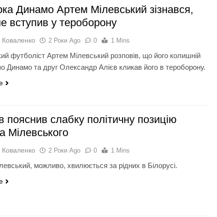
ірка Динамо Артем Мілевський зізнався,
не вступив у тероборону
 Коваленко
2 Роки Ago
0
1 Mins
кий футболіст Артем Мілевський розповів, що його колишній
по Динамо та друг Олександр Алієв кликав його в тероборону.
e
в пояснив слабку політичну позицію
а Мілевського
 Коваленко
2 Роки Ago
0
1 Mins
левський, можливо, хвилюється за рідних в Білорусі.
e