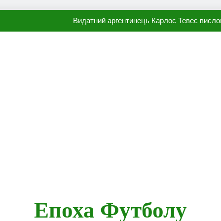
Видатний аргентинець Карлос Тевес висло
Наполі готовий продати Осі
ПСЖ близький до підписання гр
Олександр Караваєв назвав гравця Динамо, який готов
Видатний аргентинець Карлос Тевес висло
Наполі готовий продати Осі
ПСЖ близький до підписання гр
Епоха Футболу