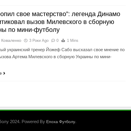
ропил свое мастерство”: легенда Динамо
итиковал вызов Милевского в сборную
ны по мини-футболу
 Коваленко
3 Роки Ago
0
1 Mins
ый украинский тренер Йожеф Сабо высказал свое мнение по
ызова Артема Милевского в сборную Украины по мини-
e
болу 2024. Powered By
.
Епоха Футболу