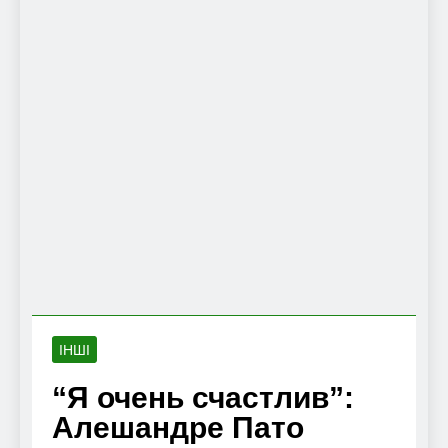
ІНШІ
“Я очень счастлив”:
Алешандре Пато