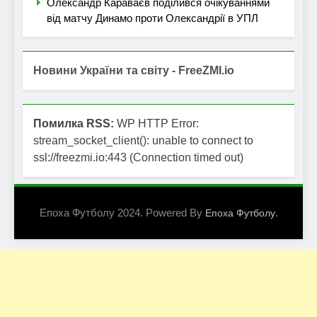
Олександр Караваєв поділився очікуваннями
від матчу Динамо проти Олександрії в УПЛ
Новини України та світу - FreeZMI.io
Помилка RSS:
WP HTTP Error:
stream_socket_client(): unable to connect to
ssl://freezmi.io:443 (Connection timed out)
Епоха Футболу 2024. Powered By
.
Епоха Футболу