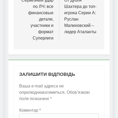
записів
Серьезный удар
От дубля
по ЛЧ: все
Шахтера до топ-
финансовые
игрока Серии А:
детали,
Руслан
участники и
Малиновский –
формат
лидер Аталанты
Суперлиги
ЗАЛИШИТИ ВІДПОВІДЬ
Ваша e-mail адреса не
оприлюднюватиметься.
Обов’язкові
поля позначені
*
Коментар
*