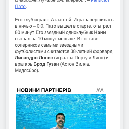
стадионе. Лучшие дни впереди
“, –
написал
Пато
.
Его клуб играл с Атлантой. Игра завершилась
в ничью – 0:0. Пато вышел в старте, отыграл
80 минут. Его звездный одноклубник
Нани
сыграл на 10 минут меньше. В составе
соперников самыми звездными
футболистами считаются 38-летний форвард
Лисандро Лопес
(играл за Порту и Лион) и
вратарь
Брэд Гузан
(Астон Вилла,
Мидлсбро).