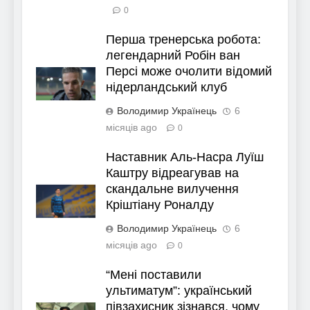
0
Перша тренерська робота:
легендарний Робін ван
Персі може очолити відомий
нідерландський клуб
Володимир Українець
6
місяців ago
0
Наставник Аль-Насра Луїш
Каштру відреагував на
скандальне вилучення
Кріштіану Роналду
Володимир Українець
6
місяців ago
0
“Мені поставили
ультиматум”: український
півзахисник зізнався, чому