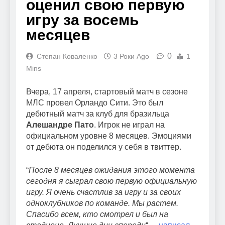
оценил свою первую
игру за восемь
месяцев
0
Степан Коваленко
3 Роки Ago
1
Mins
Вчера, 17 апреля, стартовый матч в сезоне
МЛС провел Орландо Сити. Это был
дебютный матч за клуб для бразильца
Алешандре Пато
. Игрок не играл на
официальном уровне 8 месяцев. Эмоциями
от дебюта он поделился у себя в твиттер.
“
После 8 месяцев ожидания этого момента
сегодня я сыграл свою первую официальную
игру. Я очень счастлив за игру и за своих
одноклубников по команде. Мы растем.
Спасибо всем, кто смотрел и был на