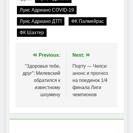
Луис Адриано COVID-19
Луис Адриано ДТП
ФК Палмейрас
ФК Шахтер
Навігація
Previous:
Next:
записів
“Здоровья тебе,
Порту — Челси:
друг”: Милевский
анонс и прогноз
обратился к
на поединок 1/4
известному
финала Лиги
шоумену
чемпионов