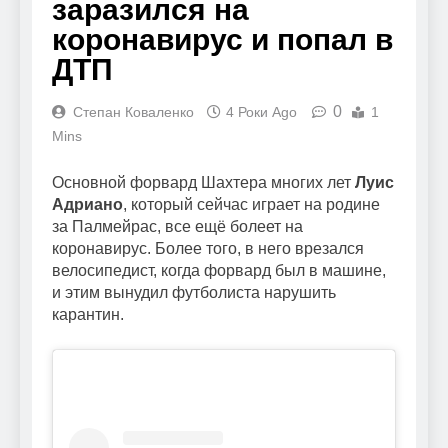
заразился на
коронавирус и попал в
ДТП
0
Степан Коваленко
4 Роки Ago
1
Mins
Основной форвард Шахтера многих лет
Луис
Адриано
, который сейчас играет на родине
за Палмейрас, все ещё болеет на
коронавирус. Более того, в него врезался
велосипедист, когда форвард был в машине,
и этим вынудил футболиста нарушить
карантин.