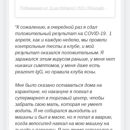
Публикация от Luiz Adriano #10 (@luizadrianinho)
“
К сожалению, в очередной раз я сдал
положительный результат на COVID-19. 1
апреля, как и каждую неделю, мы провели
контрольные тесты в клубе, и мой
результат оказался положительным. Я
заражался этим вирусом раньше, у меня нет
никаких симптомов, у меня даже есть
реагент IgG, но правила клуба ясны.
Мне было сказано оставаться дома на
карантине, но накануне я поехал в
супермаркет в торговый центр, чтобы
забрать свою мать, которая не умеет
водить. Я не собирался выходить из
машины и был в маске, но я попал в аварию,
когда велосипед наехал на мою машину на
выезде с парковки. Я все время оставался в