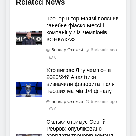
Related News
Тренер Інтер Маямі пояснив
ганебне фіаско Мессі і
компанії у Лізі чемпіонів
КОНКАКАФ
Бондар Олексій
6 місяців ago
0
Хто виграє Лігу чемпіонів
2023/24? Аналітики
визначили фаворита після
перших матчів 1/4 фіналу
Бондар Олексій
6 місяців ago
0
Скільки отримує Сергій
Ребров: опубліковано
зарплати тренерів команд-