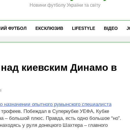
Новини футболу України та світу
ЧИЙ ФУТБОЛ
ЕКСКЛЮЗИВ
LIFESTYLE
ВІДЕО
J
 над киевским Динамо в
s
о назначении опытного румынского специалиста
о трофеев. Побеждал в Суперкубке УЕФА, Кубке
а – большой плюс. Правда, есть одно большое “но”.
аходясь у руля донецкого Шахтера – главного