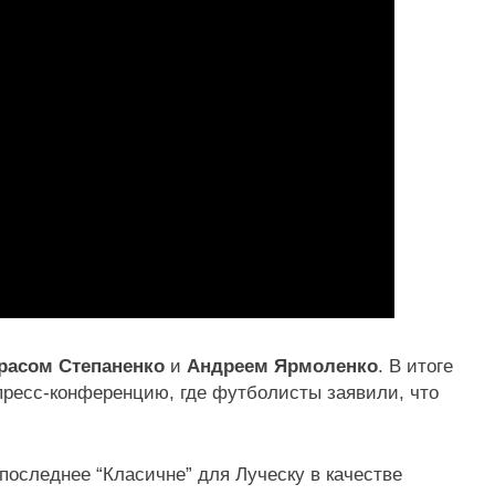
расом Степаненко
и
Андреем Ярмоленко
. В итоге
пресс-конференцию, где футболисты заявили, что
 последнее “Класичне” для Луческу в качестве