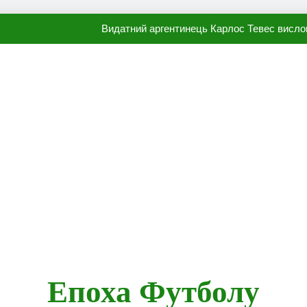
Видатний аргентинець Карлос Тевес висло
Наполі готовий продати Осі
ПСЖ близький до підписання гр
Олександр Караваєв назвав гравця Динамо, який готов
Видатний аргентинець Карлос Тевес висло
Наполі готовий продати Осі
ПСЖ близький до підписання гр
Епоха Футболу