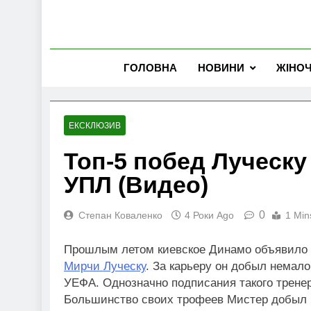
ГОЛОВНА
НОВИНИ
ЖІНО
ЕКСКЛЮЗИВ
Топ-5 побед Луческу
УПЛ (Видео)
0
Степан Коваленко
4 Роки Ago
1 Min
Прошлым летом киевское Динамо объявило
Мирчи Луческу
. За карьеру он добыл немал
УЕФА. Однозначно подписания такого тренер
Большинство своих трофеев Мистер добыл н