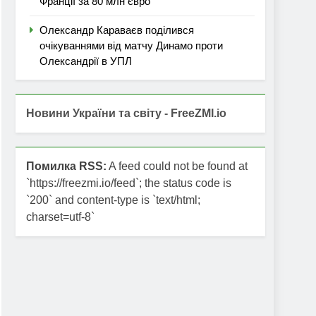
Франції за 80 млн євро
Олександр Караваєв поділився
очікуваннями від матчу Динамо проти
Олександрії в УПЛ
Новини України та світу - FreeZMI.io
Помилка RSS:
A feed could not be found at
`https://freezmi.io/feed`; the status code is
`200` and content-type is `text/html;
charset=utf-8`