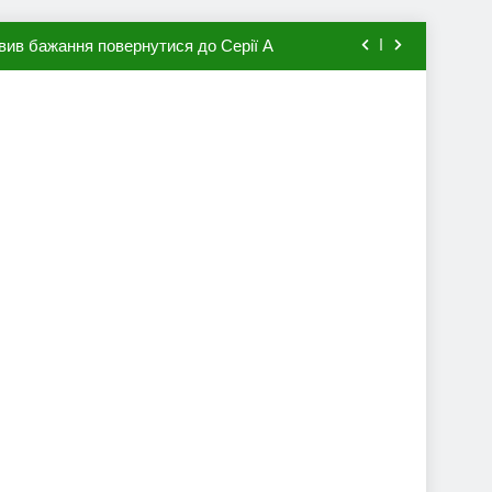
вив бажання повернутися до Серії А
мхена в ПСЖ: відома ціна трансфера
авця збірної Франції за 80 млн євро
ий до переходу в європейський клуб
вив бажання повернутися до Серії А
мхена в ПСЖ: відома ціна трансфера
авця збірної Франції за 80 млн євро