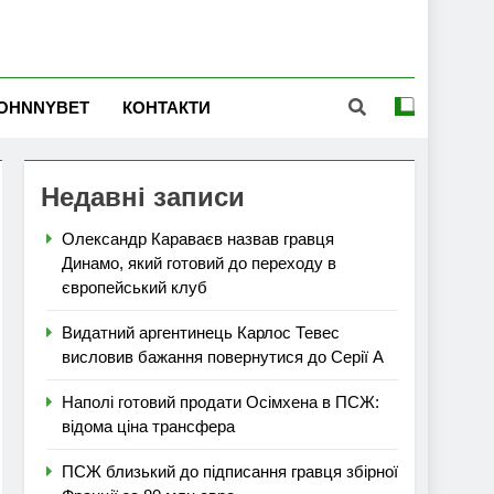
OHNNYBET
КОНТАКТИ
Недавні записи
Олександр Караваєв назвав гравця
Динамо, який готовий до переходу в
європейський клуб
Видатний аргентинець Карлос Тевес
висловив бажання повернутися до Серії А
Наполі готовий продати Осімхена в ПСЖ:
відома ціна трансфера
ПСЖ близький до підписання гравця збірної