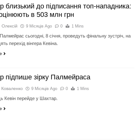
р близький до підписання топ-нападника:
 оцінюють в 503 млн грн
 Олексій
9 Місяців Ago
0
1 Mins
Палмейрас сьогодні, 8 січня, проведуть фінальну зустріч, на
дять перехід вінгера Кевіна.
e
р підпише зірку Палмейраса
 Коваленко
9 Місяців Ago
0
1 Mins
ь Кевін перейде у Шахтар.
e