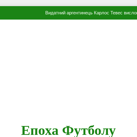
Видатний аргентинець Карлос Тевес висло
Наполі готовий продати Осі
ПСЖ близький до підписання гр
Олександр Караваєв назвав гравця Динамо, який готов
Видатний аргентинець Карлос Тевес висло
Наполі готовий продати Осі
ПСЖ близький до підписання гр
Епоха Футболу