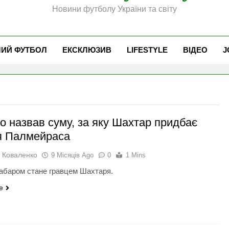
Новини футболу України та світу
ЧИЙ ФУТБОЛ
ЕКСКЛЮЗИВ
LIFESTYLE
ВІДЕО
J
о назвав суму, за яку Шахтар придбає
я Палмейраса
 Коваленко
9 Місяців Ago
0
1 Mins
забаром стане гравцем Шахтаря.
e