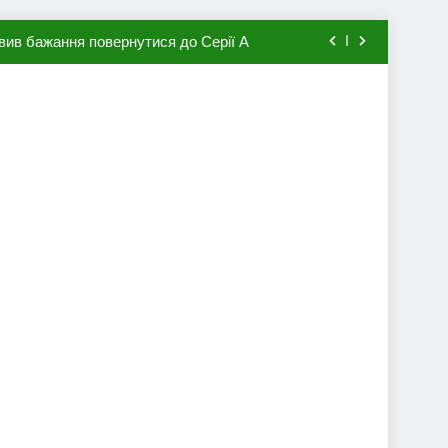
вив бажання повернутися до Серії А
мхена в ПСЖ: відома ціна трансфера
авця збірної Франції за 80 млн євро
ий до переходу в європейський клуб
вив бажання повернутися до Серії А
мхена в ПСЖ: відома ціна трансфера
авця збірної Франції за 80 млн євро