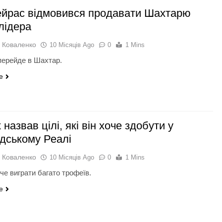
йрас відмовився продавати Шахтарю
лідера
 Коваленко
10 Місяців Ago
0
1 Mins
 перейде в Шахтар.
e
 назвав цілі, які він хоче здобути у
дському Реалі
 Коваленко
10 Місяців Ago
0
1 Mins
че виграти багато трофеїв.
e