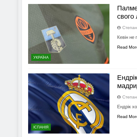
Палме
свого 
Степан
Кевін не
Read Mor
УКРАЇНА
Ендрік
мадри
Степан
Ендрік хо
Read Mor
ІСПАНІЯ