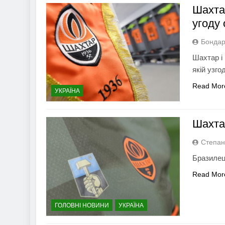
Шахта
угоду
Бондар
Шахтар і 
якій узго
Read Mor
УКРАЇНА
Шахта
Степан
Бразилец
Read Mor
ГОЛОВНІ НОВИНИ
УКРАЇНА