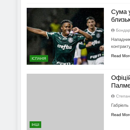
Сума 
близь
Бондар
Нападник
контракт
Read Mor
ІСПАНІЯ
Офіці
Палме
Степан
Габріель
Read Mor
ІНШІ