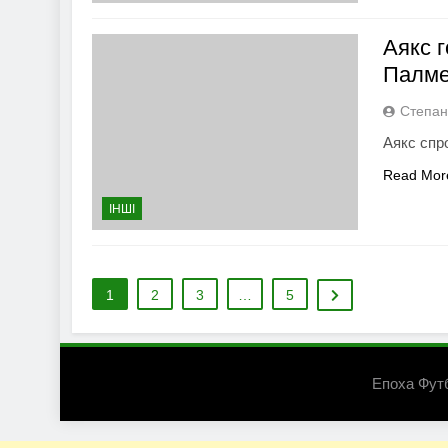
Аякс 
Палме
Степан
Аякс спр
Read Mor
ІНШІ
1
2
3
…
5
Епоха Фут