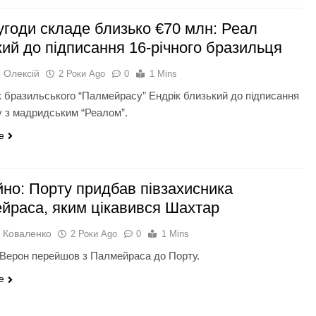
угоди складе близько €70 млн: Реал
кий до підписання 16-річного бразильця
 Олексій
2 Роки Ago
0
1 Mins
 бразильського “Палмейрасу” Ендрік близький до підписання
у з мадридським “Реалом”.
e
йно: Порту придбав півзахисника
йраса, яким цікавився Шахтар
 Коваленко
2 Роки Ago
0
1 Mins
 Верон перейшов з Палмейраса до Порту.
e