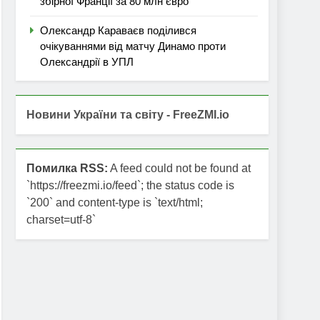
збірної Франції за 80 млн євро
Олександр Караваєв поділився
очікуваннями від матчу Динамо проти
Олександрії в УПЛ
Новини України та світу - FreeZMI.io
Помилка RSS:
A feed could not be found at
`https://freezmi.io/feed`; the status code is
`200` and content-type is `text/html;
charset=utf-8`