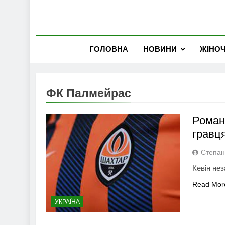
ГОЛОВНА
НОВИНИ
ЖІНО
ФК Палмейрас
Роман
гравц
Степан
Кевін не
Read Mor
УКРАЇНА