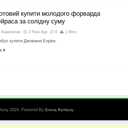
готовий купити молодого форварда
йраса за солідну суму
 Коваленко
2 Роки Ago
0
1 Mins
обує купити Джованні Енріке.
e
болу 2024. Powered By
.
Епоха Футболу