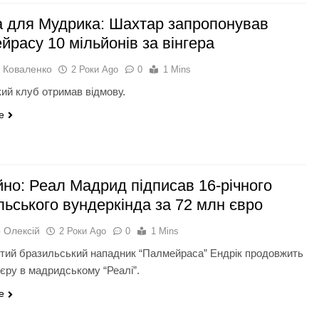
а для Мудрика: Шахтар запропонував
расу 10 мільйонів за вінгера
 Коваленко
2 Роки Ago
0
1 Mins
кий клуб отримав відмову.
e
йно: Реал Мадрид підписав 16-річного
льського вундеркінда за 72 млн євро
 Олексій
2 Роки Ago
0
1 Mins
тий бразильський нападник “Палмейраса” Ендрік продовжить
’єру в мадридському “Реалі”.
e