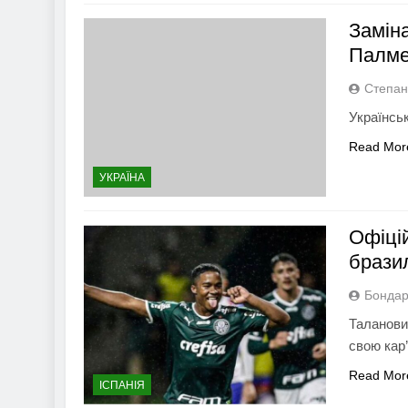
Замін
Палмей
Степан
Українсь
Read Mor
УКРАЇНА
Офіці
брази
Бондар
Таланови
свою кар
Read Mor
ІСПАНІЯ