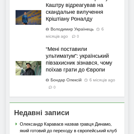
Каштру відреагував на
скандальне вилучення
Кріштіану Роналду
Володимир Українець
6
місяців ago
0
“Мені поставили
ультиматум”: український
півзахисник зізнався, чому
поїхав грати до Європи
Бондар Олексій
6 місяців ago
0
Недавні записи
Олександр Караваєв назвав гравця Динамо,
який готовий до переходу в європейський клуб