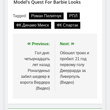
Tagged:
Роман Пилипчук
РПЛ
ФК Динамо Минск
ФК Спартак
Навігація
Previous:
Next:
записів
Гол дня:
Обошел троих и
четырнадцать
пробил: 21 год
лет назад
первому голу
Роналдиньо
Джеррарда за
забил шедевр в
Ливерпуль
ворота Вердера
(Видео)
(Видео)