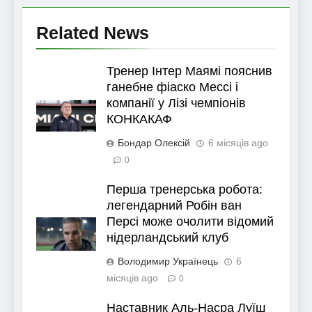
Related News
Тренер Інтер Маямі пояснив
ганебне фіаско Мессі і
компанії у Лізі чемпіонів
КОНКАКАФ
Бондар Олексій
6 місяців ago
0
Перша тренерська робота:
легендарний Робін ван
Персі може очолити відомий
нідерландський клуб
Володимир Українець
6
місяців ago
0
Наставник Аль-Насра Луїш