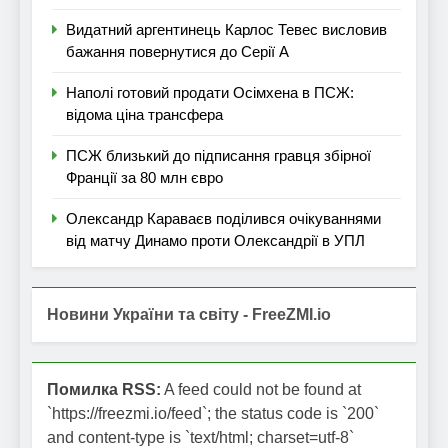
Видатний аргентинець Карлос Тевес висловив
бажання повернутися до Серії А
Наполі готовий продати Осімхена в ПСЖ:
відома ціна трансфера
ПСЖ близький до підписання гравця збірної
Франції за 80 млн євро
Олександр Караваєв поділився очікуваннями
від матчу Динамо проти Олександрії в УПЛ
Новини України та світу - FreeZMI.io
Помилка RSS:
A feed could not be found at
`https://freezmi.io/feed`; the status code is `200`
and content-type is `text/html; charset=utf-8`