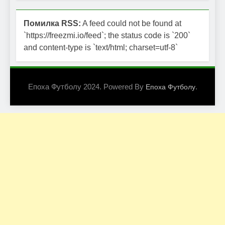
Помилка RSS:
A feed could not be found at
`https://freezmi.io/feed`; the status code is `200`
and content-type is `text/html; charset=utf-8`
Епоха Футболу 2024. Powered By
.
Епоха Футболу