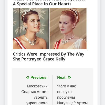
Навігація
Previous:
Next:
записів
Московский
“Кого у нас
Спартак может
волнуют
уволить
проблемы
украинского
Ингульца”: Артем