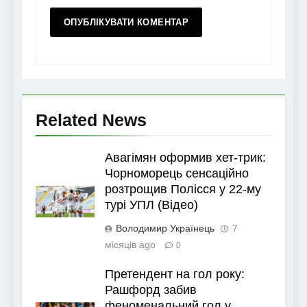
Related News
Авагімян оформив хет-трик:
Чорноморець сенсаційно
розтрощив Полісся у 22-му
турі УПЛ (Відео)
Володимир Українець
7
місяців ago
0
Претендент на гол року:
Рашфорд забив
феноменальний гол у