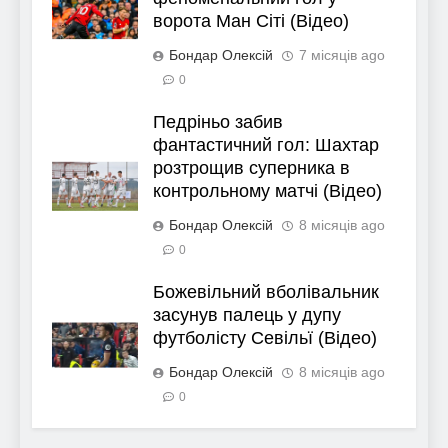
ворота Ман Сіті (Відео)
Бондар Олексій
7 місяців ago
0
Педріньо забив
фантастичний гол: Шахтар
розтрощив суперника в
контрольному матчі (Відео)
Бондар Олексій
8 місяців ago
0
Божевільний вболівальник
засунув палець у дупу
футболісту Севільї (Відео)
Бондар Олексій
8 місяців ago
0