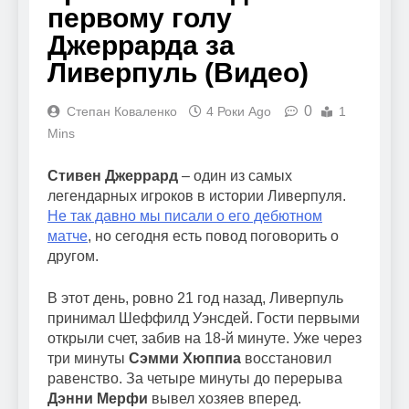
первому голу
Джеррарда за
Ливерпуль (Видео)
0
Степан Коваленко
4 Роки Ago
1
Mins
Стивен Джеррард
– один из самых
легендарных игроков в истории Ливерпуля.
Не так давно мы писали о его дебютном
матче
, но сегодня есть повод поговорить о
другом.
В этот день, ровно 21 год назад, Ливерпуль
принимал Шеффилд Уэнсдей. Гости первыми
открыли счет, забив на 18-й минуте. Уже через
три минуты
Сэмми Хюппиа
восстановил
равенство. За четыре минуты до перерыва
Дэнни Мерфи
вывел хозяев вперед.