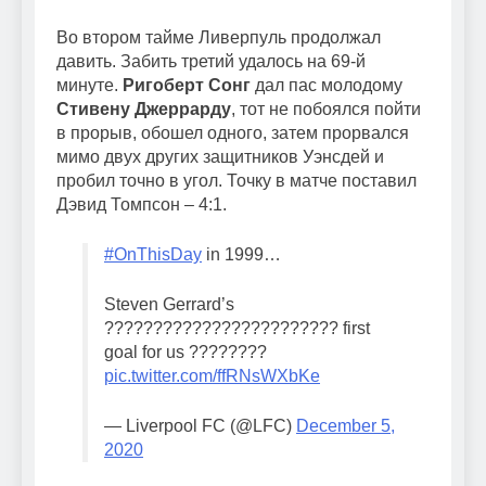
Во втором тайме Ливерпуль продолжал
давить. Забить третий удалось на 69-й
минуте.
Ригоберт Сонг
дал пас молодому
Стивену Джеррарду
, тот не побоялся пойти
в прорыв, обошел одного, затем прорвался
мимо двух других защитников Уэнсдей и
пробил точно в угол. Точку в матче поставил
Дэвид Томпсон – 4:1.
#OnThisDay
in 1999…
Steven Gerrard’s
???????????????????????? first
goal for us ????????
pic.twitter.com/ffRNsWXbKe
— Liverpool FC (@LFC)
December 5,
2020