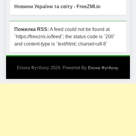
Новини України та світу - FreeZMI.io
Помилка RSS:
A feed could not be found at
`https://freezmi.io/feed`; the status code is `200`
and content-type is `text/html; charset=utf-8`
Епоха Футболу 2024. Powered By
.
Епоха Футболу