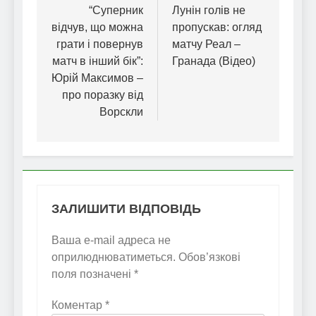
записів
“Суперник
Лунін голів не
відчув, що можна
пропускав: огляд
грати і повернув
матчу Реал –
матч в інший бік”:
Гранада (Відео)
Юрій Максимов –
про поразку від
Ворскли
ЗАЛИШИТИ ВІДПОВІДЬ
Ваша e-mail адреса не
оприлюднюватиметься.
Обов’язкові
поля позначені
*
Коментар
*