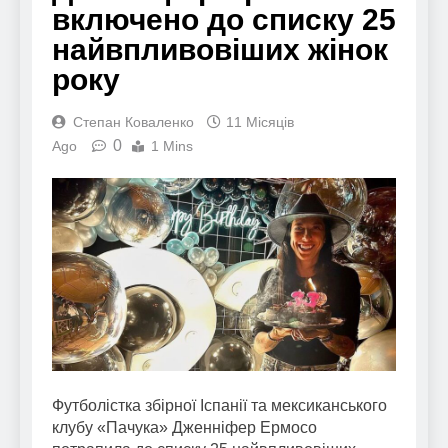
включено до списку 25
найвпливовіших жінок
року
Степан Коваленко
11 Місяців
0
Ago
1 Mins
Футболістка збірної Іспанії та мексиканського
клубу «Пачука» Дженніфер Ермосо