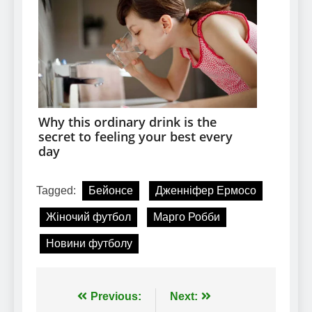
Tagged:
Бейонсе
Дженніфер Ермосо
Жіночий футбол
Марго Робби
Новини футболу
Навігація
Previous:
Next: