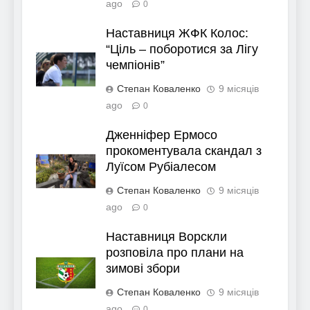
ago
0
Наставниця ЖФК Колос:
“Ціль – поборотися за Лігу
чемпіонів”
Степан Коваленко
9 місяців
ago
0
Дженніфер Ермосо
прокоментувала скандал з
Луїсом Рубіалесом
Степан Коваленко
9 місяців
ago
0
Наставниця Ворскли
розповіла про плани на
зимові збори
Степан Коваленко
9 місяців
ago
0