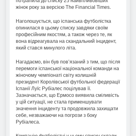
потрапила до списку 25 найвпливовіших
жінок року за версією The Financial Times.
Наголошується, що іспанська футболістка
опинилася в цьому списку завдяки своїм
професійним якостям, а також через те, як
вона відреагувала на скандальний інцидент,
який стався минулого літа.
Нагадаємо, він був пов’язаний з тим, що після
перемоги іспанської національної команди на
жіночому чемпіонаті світу колишній
президент Королівської футбольної федерації
Іспанії Луїс Рубіалес поцілував її.
Зазначається, що Ермосо виявила сміливість
у цій ситуації, не стала применшувати
значення інциденту та продовжила захищати
себе, незважаючи на погрози з боку
Рубіалеса.
Компанію футболістці у цьому списку склали