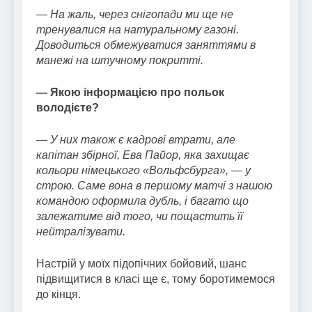
— На жаль, через снігопади ми ще не
тренувалися на натуральному газоні.
Доводиться обмежуватися заняттями в
манежі на штучному покритті.
— Якою інформацією про польок
володієте?
— У них також є кадрові втрати, але
капітан збірної, Ева Пайор, яка захищає
кольори німецького «Вольфсбурга», — у
строю. Саме вона в першому матчі з нашою
командою оформила дубль, і багато що
залежатиме від того, чи пощастить її
нейтралізувати.
Настрій у моїх підопічних бойовий, шанс
підвищитися в класі ще є, тому боротимемося
до кінця.