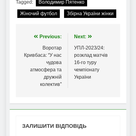
Tagged:
Володимир Пятенко
Жіночий футбол
Збірна України жінки
Навігація
Previous:
Next:
записів
Воротар
УПЛ-2023/24:
Кривбаса: “У нас
розклад матчів
чудова
16-го туру
атмосфера та
чемпіонату
дружній
України
колектив”
ЗАЛИШИТИ ВІДПОВІДЬ