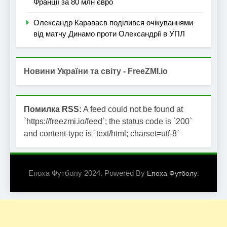
Франції за 80 млн євро
Олександр Караваєв поділився очікуваннями
від матчу Динамо проти Олександрії в УПЛ
Новини України та світу - FreeZMI.io
Помилка RSS:
A feed could not be found at
`https://freezmi.io/feed`; the status code is `200`
and content-type is `text/html; charset=utf-8`
Епоха Футболу 2024. Powered By
.
Епоха Футболу