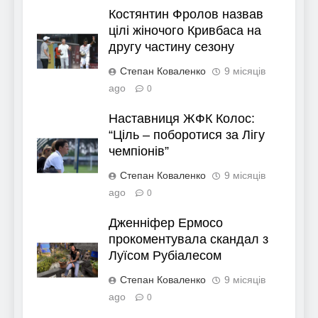
Костянтин Фролов назвав
цілі жіночого Кривбаса на
другу частину сезону
Степан Коваленко
9 місяців
ago
0
Наставниця ЖФК Колос:
“Ціль – поборотися за Лігу
чемпіонів”
Степан Коваленко
9 місяців
ago
0
Дженніфер Ермосо
прокоментувала скандал з
Луїсом Рубіалесом
Степан Коваленко
9 місяців
ago
0