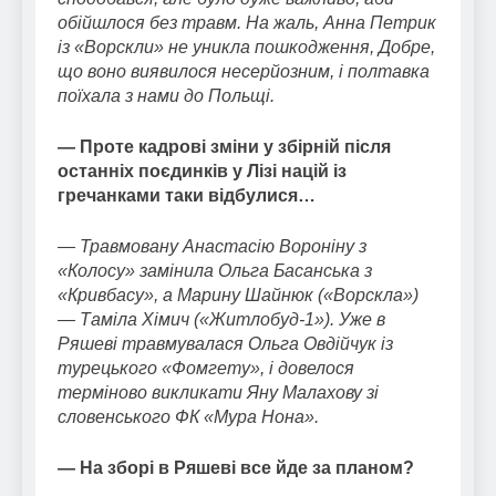
обійшлося без травм. На жаль, Анна Петрик
із «Ворскли» не уникла пошкодження, Добре,
що воно виявилося несерйозним, і полтавка
поїхала з нами до Польщі.
— Проте кадрові зміни у збірній після
останніх поєдинків у Лізі націй із
гречанками таки відбулися…
— Травмовану Анастасію Вороніну з
«Колосу» замінила Ольга Басанська з
«Кривбасу», а Марину Шайнюк («Ворскла»)
— Таміла Хімич («Житлобуд-1»). Уже в
Ряшеві травмувалася Ольга Овдійчук із
турецького «Фомгету», і довелося
терміново викликати Яну Малахову зі
словенського ФК «Мура Нона».
— На зборі в Ряшеві все йде за планом?