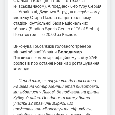
Стальова Воля (початок — о 19:00 за
київським часом). А поєдинок 6-го туру Сербія
— Україна відбудеться 5 грудня в сербському
містечку Стара Пазова на центральному
стадіоні футбольної бази національних
збірних (Stadion Sports Center of FA of Serbia).
Початок гри — о 20:00 за Києвом.
Виконувач обов’язків головного тренера
жіночої збірної України
Володимир
Пятенко
в коментарі офіційному сайту УАФ
розповів про останні новини з розташування
команди:
—
Перед тим, як вирушити до польського
Ряшева на чотириденний етап підготовки,
ми зібралися у Львові, де побували на фіналі
Кубку України. Поєдинок, в якому брали
участь 12 гравчинь збірної, що
представляли «Ворсклу» та «Кривбас»,
сподобався, але було дуже важливо, аби