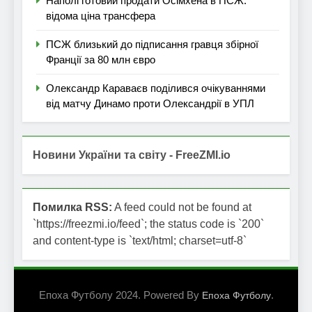
Наполі готовий продати Осімхена в ПСЖ:
відома ціна трансфера
ПСЖ близький до підписання гравця збірної
Франції за 80 млн євро
Олександр Караваєв поділився очікуваннями
від матчу Динамо проти Олександрії в УПЛ
Новини України та світу - FreeZMI.io
Помилка RSS:
A feed could not be found at
`https://freezmi.io/feed`; the status code is `200`
and content-type is `text/html; charset=utf-8`
Епоха Футболу 2024. Powered By
.
Епоха Футболу