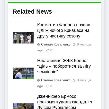
Related News
Костянтин Фролов назвав
цілі жіночого Кривбаса на
другу частину сезону
Степан Коваленко
9 місяців
ago
0
Наставниця ЖФК Колос:
“Ціль – поборотися за Лігу
чемпіонів”
Степан Коваленко
9 місяців
ago
0
Дженніфер Ермосо
прокоментувала скандал з
Луїсом Рубіалесом