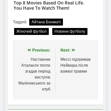
Tagged:
Айтана Бонматі
Жіночий футбол
Новини футболу
Навігація
Previous:
Next:
записів
Наставник
Мессі підтримав
Аталанти тепло
Неймара після
згадав період
важкої травми
виступів
Маліновського за
клуб