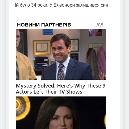
Їй було 34 роки. У Елеонори залишився син.