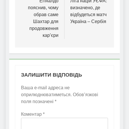
записів
Егіналдо
Ліга націй УЄФА:
пояснив, чому
визначено, де
обрав саме
відбудеться матч
Шахтар для
Україна – Сербія
продовження
кар’єри
ЗАЛИШИТИ ВІДПОВІДЬ
Ваша e-mail адреса не
оприлюднюватиметься.
Обов’язкові
поля позначені
*
Коментар
*