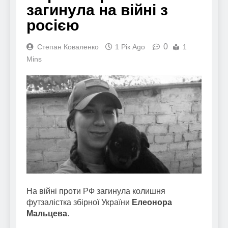
загинула на війні з
росією
0
Степан Коваленко
1 Рік Ago
1
Mins
На війні проти РФ загинула колишня
футзалістка збірної України
Елеонора
Мальцева
.