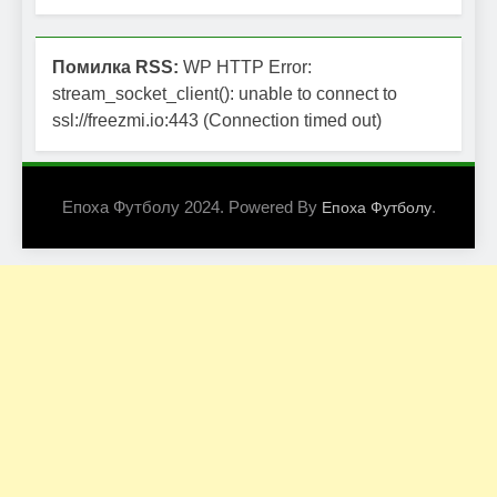
Помилка RSS:
WP HTTP Error:
stream_socket_client(): unable to connect to
ssl://freezmi.io:443 (Connection timed out)
Епоха Футболу 2024. Powered By
.
Епоха Футболу