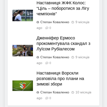
Наставниця ЖФК Колос:
“Ціль – поборотися за Лігу
чемпіонів”
Степан Коваленко
9 місяців
ago
0
Дженніфер Ермосо
прокоментувала скандал з
Луїсом Рубіалесом
Степан Коваленко
9 місяців
ago
0
Наставниця Ворскли
розповіла про плани на
зимові збори
Степан Коваленко
10 місяців
ago
0