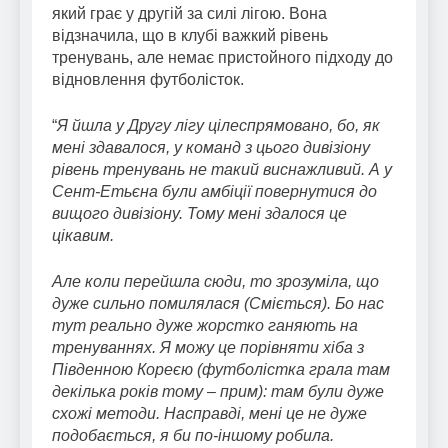
який грає у другій за силі лігою. Вона
відзначила, що в клубі важкий рівень
тренувань, але немає пристойного підходу до
відновлення футболісток.
“
Я йшла у Другу лігу цілеспрямовано, бо, як
менi здавалося, у команд з цього дивізіону
рівень тренувань не такий виснажливий. А у
Сент-Етьєна були амбiцiï повернутися до
вищого дивiзiону. Тому менi здалося це
цiкавим.
Але коли перейшла сюди, то зрозуміла, що
дуже сильно помилялася (Сміється). Бо нас
тут реально дуже жорстко ганяють на
тренуваннях. Я можу це порівняти хіба з
Південною Кореєю (футболістка грала там
декілька років тому – прим): там були дуже
схожі методи. Насправді, мені це не дуже
подобається, я би по-іншому робила.