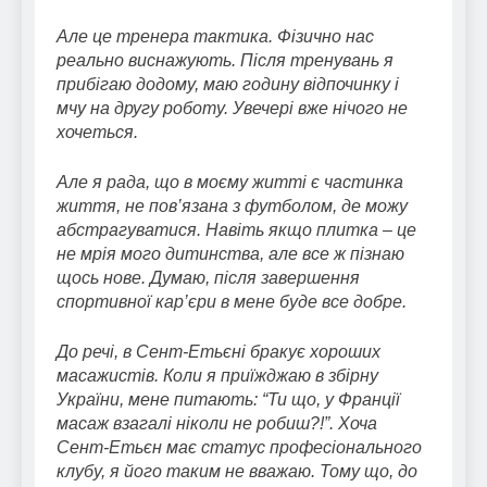
Але це тренера тактика. Фізично нас
реально виснажують. Після тренувань я
прибігаю додому, маю годину відпочинку і
мчу на другу роботу. Увечері вже нічого не
хочеться.
Але я рада, що в моєму житті є частинка
життя, не пов’язана з футболом, де можу
абстрагуватися. Навіть якщо плитка – це
не мрія мого дитинства, але все ж пізнаю
щось нове. Думаю, після завершення
спортивної кар’єри в мене буде все добре.
До речі, в Сент-Етьєні бракує хороших
масажистів. Коли я приїжджаю в збірну
України, мене питають: “Ти що, у Франції
масаж взагалі ніколи не робиш?!”. Хоча
Сент-Етьєн має статус професіонального
клубу, я його таким не вважаю. Тому що, до