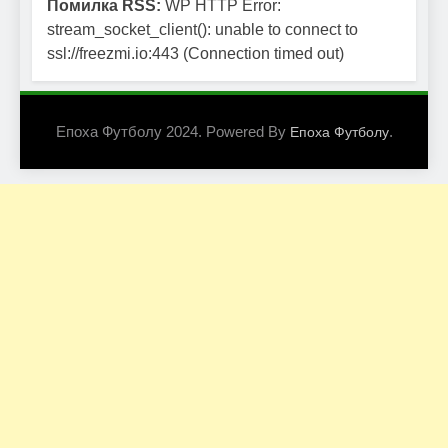
Помилка RSS:
WP HTTP Error:
stream_socket_client(): unable to connect to
ssl://freezmi.io:443 (Connection timed out)
Епоха Футболу 2024. Powered By
.
Епоха Футболу