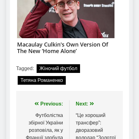
Tagged:
Жіночий футбол
Тетяна Романенко
Навігація
Previous:
Next:
записів
Футболістка
“Це хороший
збірної України
трансфер”:
розповіла, як у
дворазовий
Франції здобула
володар “Золотої