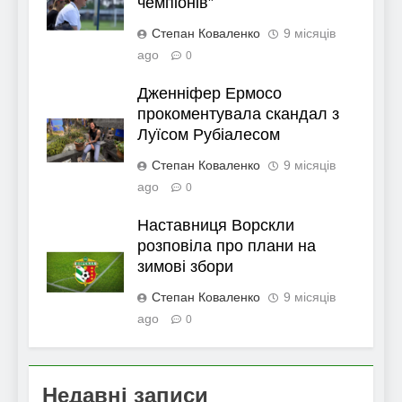
чемпіонів”
Степан Коваленко
9 місяців
ago
0
Дженніфер Ермосо
прокоментувала скандал з
Луїсом Рубіалесом
Степан Коваленко
9 місяців
ago
0
Наставниця Ворскли
розповіла про плани на
зимові збори
Степан Коваленко
9 місяців
ago
0
Недавні записи