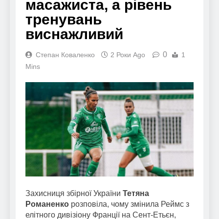
масажиста, а рівень
тренувань
виснажливий
0
Степан Коваленко
2 Роки Ago
1
Mins
Захисниця збірної України
Тетяна
Романенко
розповіла, чому змінила Реймс з
елітного дивізіону Франції на Сент-Етьєн,