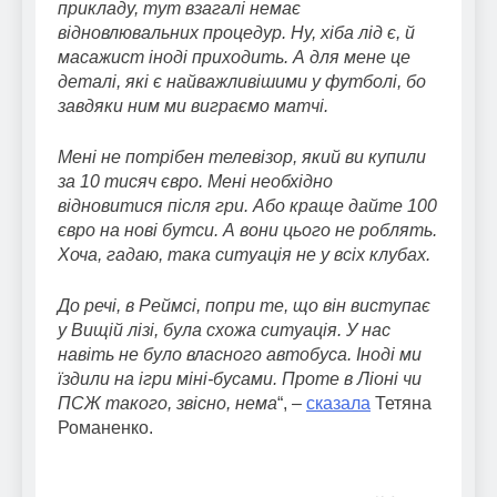
прикладу, тут взагалі немає
відновлювальних процедур. Ну, хіба лід є, й
масажист іноді приходить. А для мене це
деталі, які є найважливішими у футболі, бо
завдяки ним ми виграємо матчі.
Мені не потрібен телевізор, який ви купили
за 10 тисяч євро. Мені необхідно
відновитися після гри. Або краще дайте 100
євро на нові бутси. А вони цього не роблять.
Хоча, гадаю, така ситуація не у всіх клубах.
До речі, в Реймсі, попри те, що він виступає
у Вищій лізі, була схожа ситуація. У нас
навіть не було власного автобуса. Іноді ми
їздили на ігри міні-бусами. Проте в Ліоні чи
ПСЖ такого, звісно, нема
“, –
сказала
Тетяна
Романенко.