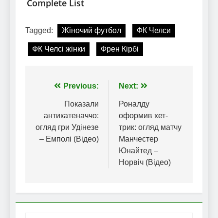
Tagged:
Жіночий футбол
ФК Челси
ФК Челсі жінки
Френ Кірбі
Навігація
Previous:
Next:
записів
Показали
Роналду
антикатеначчо:
оформив хет-
огляд гри Удінезе
трик: огляд матчу
– Емполі (Відео)
Манчестер
Юнайтед –
Норвіч (Відео)