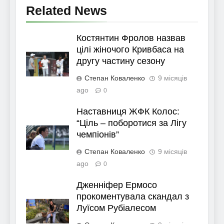
Related News
Костянтин Фролов назвав
цілі жіночого Кривбаса на
другу частину сезону
Степан Коваленко
9 місяців
ago
0
Наставниця ЖФК Колос:
“Ціль – поборотися за Лігу
чемпіонів”
Степан Коваленко
9 місяців
ago
0
Дженніфер Ермосо
прокоментувала скандал з
Луїсом Рубіалесом