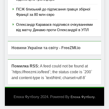
ПСЖ близький до підписання гравця збірної
Франції за 80 млн євро
Олександр Караваєв поділився очікуваннями
від матчу Динамо проти Олександрії в УПЛ
Новини України та світу - FreeZMI.io
Помилка RSS:
A feed could not be found at
`https://freezmi.io/feed`; the status code is `200`
and content-type is `text/html; charset=utf-8`
Епоха Футболу 2024. Powered By
.
Епоха Футболу