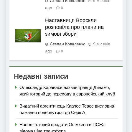
Степан Коваленко
9 місяців
ago
0
Наставниця Ворскли
розповіла про плани на
зимові збори
Степан Коваленко
9 місяців
ago
0
Недавні записи
Олександр Караваєв назвав гравця Динамо,
який готовий до переходу в європейський клуб
Видатний аргентинець Карлос Тевес висловив
бажання повернутися до Серії А
Наполі готовий продати Осімхена в ПСЖ:
відома ціна трансфера