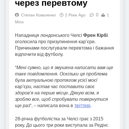
через перевтому
0
Степан Коваленко
2 Роки Ago
1
Mins
Нападниця лондонського Челсі
Френ Кірбі
оголосила про призупинення кар’єри.
Причинами послугували перевтома і бажання
відпочити від футболу.
“
Мені сумно, що я змушена написати вам ще
таке повідомлення. Оскільки ця проблема
була актуальною протягом усієї моєї
кар’єри, настав час поставити своє
здоров’я на перше місце. Дякую всім, я
зроблю все, щоб спробувати повернутися
ще раз
“, – написала вона в
твіттері
.
28-річна футболістка за Челсі грає з 2015
року. До цього три роки виступала за Редінг.