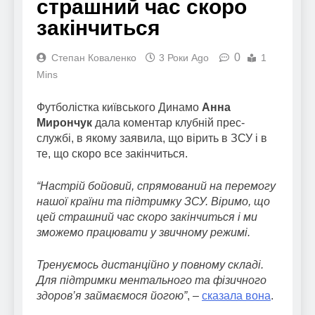
страшний час скоро
закінчиться
0
Степан Коваленко
3 Роки Ago
1
Mins
Футболістка київського Динамо
Анна
Мирончук
дала коментар клубній прес-
службі, в якому заявила, що вірить в ЗСУ і в
те, що скоро все закінчиться.
“Настрій бойовий, спрямований на перемогу
нашої країни та підтримку ЗСУ. Віримо, що
цей страшний час скоро закінчиться і ми
зможемо працювати у звичному режимі.
Тренуємось дистанційно у повному складі.
Для підтримки ментального та фізичного
здоров’я займаємося йогою”
, –
сказала вона
.