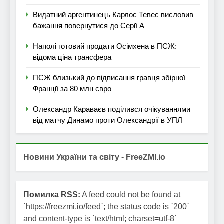
Видатний аргентинець Карлос Тевес висловив
бажання повернутися до Серії А
Наполі готовий продати Осімхена в ПСЖ:
відома ціна трансфера
ПСЖ близький до підписання гравця збірної
Франції за 80 млн євро
Олександр Караваєв поділився очікуваннями
від матчу Динамо проти Олександрії в УПЛ
Новини України та світу - FreeZMI.io
Помилка RSS:
A feed could not be found at
`https://freezmi.io/feed`; the status code is `200`
and content-type is `text/html; charset=utf-8`