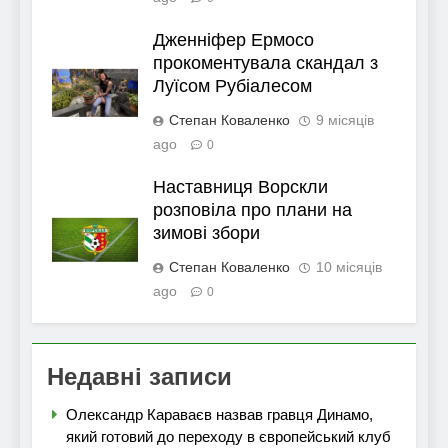
Дженніфер Ермосо
прокоментувала скандал з
Луїсом Рубіалесом
Степан Коваленко
9 місяців
ago
0
Наставниця Ворскли
розповіла про плани на
зимові збори
Степан Коваленко
10 місяців
ago
0
Недавні записи
Олександр Караваєв назвав гравця Динамо,
який готовий до переходу в європейський клуб