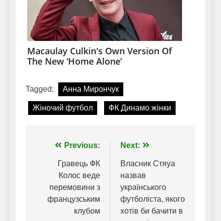
Tagged:
Анна Мирончук
Жіночий футбол
ФК Динамо жінки
Навігація
Previous:
Next:
записів
Гравець ФК
Власник Стяуа
Колос веде
назвав
перемовини з
українського
французським
футболіста, якого
клубом
хотів би бачити в