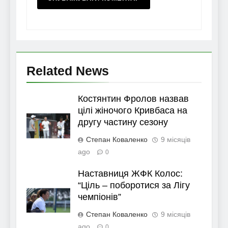
Related News
Костянтин Фролов назвав
цілі жіночого Кривбаса на
другу частину сезону
Степан Коваленко
9 місяців
ago
0
Наставниця ЖФК Колос:
“Ціль – поборотися за Лігу
чемпіонів”
Степан Коваленко
9 місяців
ago
0