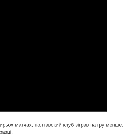
тирьох матчах, полтавский клуб зіграв на гру менше.
разці.