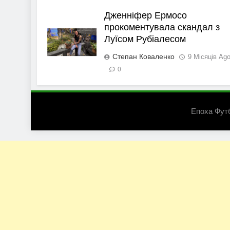
Дженніфер Ермосо
прокоментувала скандал з
Луїсом Рубіалесом
Степан Коваленко
9 Місяців Ag
0
Епоха Фут