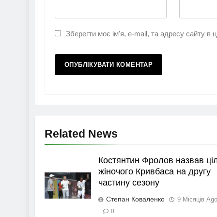
Зберегти моє ім'я, e-mail, та адресу сайту в
Related News
Костянтин Фролов назвав ціл
жіночого Кривбаса на другу
частину сезону
Степан Коваленко
9 Місяців Ag
0