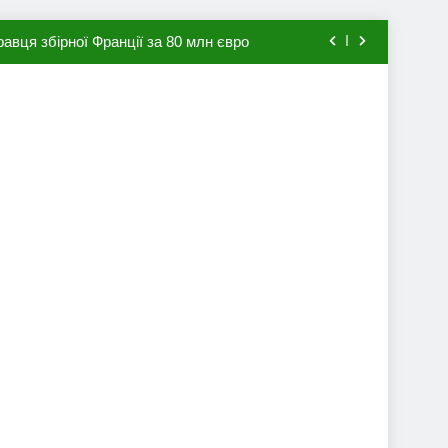
авця збірної Франції за 80 млн євро
ий до переходу в європейський клуб
вив бажання повернутися до Серії А
мхена в ПСЖ: відома ціна трансфера
авця збірної Франції за 80 млн євро