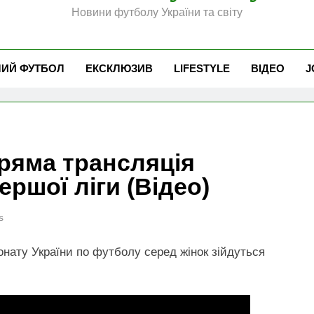
Новини футболу України та світу
ЧИЙ ФУТБОЛ
ЕКСКЛЮЗИВ
LIFESTYLE
ВІДЕО
J
ряма трансляція
ершої ліги (Відео)
s
іонату України по футболу серед жінок зійдуться