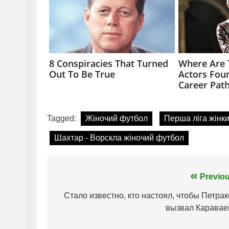
Tagged:
Жіночий футбол
Перша ліга жінк
Шахтар - Ворскла жіночий футбол
Навігація
Previou
записів
Стало известно, кто настоял, чтобы Петра
вызвал Каравае