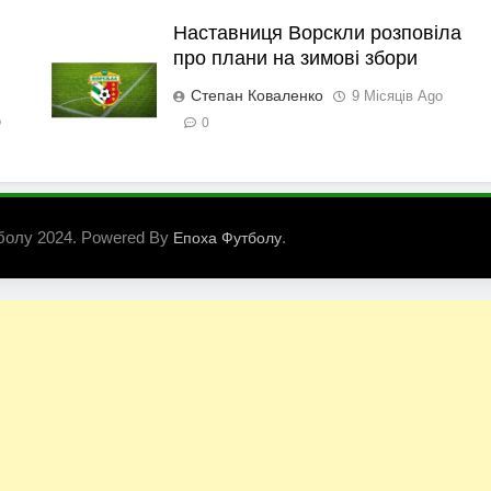
Наставниця Ворскли розповіла
про плани на зимові збори
Степан Коваленко
9 Місяців Ago
o
0
болу 2024. Powered By
.
Епоха Футболу