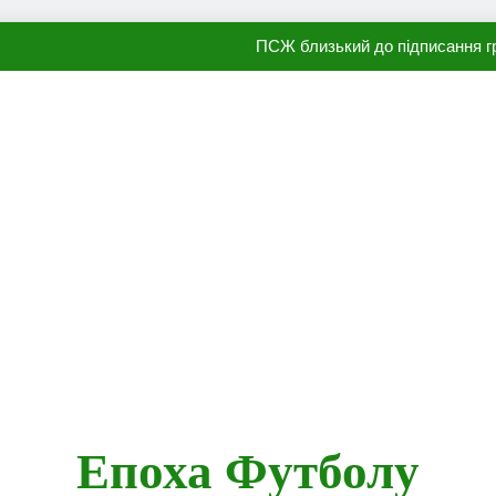
ПСЖ близький до підписання гр
Олександр Караваєв назвав гравця Динамо, який готов
Видатний аргентинець Карлос Тевес висло
Наполі готовий продати Осі
ПСЖ близький до підписання гр
Епоха Футболу