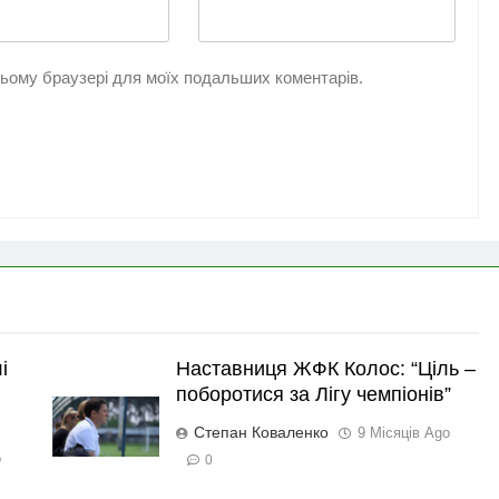
 цьому браузері для моїх подальших коментарів.
і
Наставниця ЖФК Колос: “Ціль –
поборотися за Лігу чемпіонів”
Степан Коваленко
9 Місяців Ago
o
0