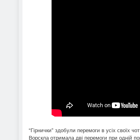
“Гірнички” здобули перемоги в усіх своїх чо
Ворскла отримала дві перемоги при одній по