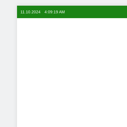
Skip
11.10.2024
4:09:20 AM
to
content