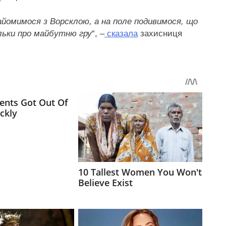
айомимося з Ворсклою, а на поле подивимося, що
ільки про майбутню гру
“, –
сказала
захисниця