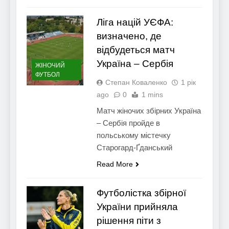
Ліга націй УЄФА:
визначено, де
відбудеться матч
Україна – Сербія
ЖІНОЧИЙ
ФУТБОЛ
Степан Коваленко
1 рік
ago
0
1 mins
Матч жіночих збірних Україна
– Сербія пройде в
польському містечку
Старогард-Ґданський
Read More
Футболістка збірної
України прийняла
рішення піти з