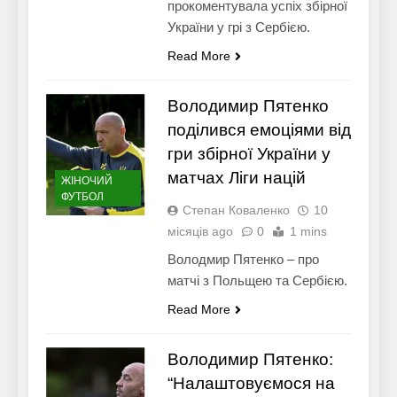
прокоментувала успіх збірної
України у грі з Сербією.
Read More
Володимир Пятенко
поділився емоціями від
гри збірної України у
матчах Ліги націй
ЖІНОЧИЙ
ФУТБОЛ
Степан Коваленко
10
місяців ago
0
1 mins
Володмир Пятенко – про
матчі з Польщею та Сербією.
Read More
Володимир Пятенко:
“Налаштовуємося на