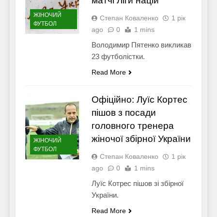
матчі Ліги націй
ЖІНОЧИЙ
Степан Коваленко
1 рік
ФУТБОЛ
ago
0
1 mins
Володимир Пятенко викликав
23 футболістки.
Read More
Офіційно: Луїс Кортес
пішов з посади
головного тренера
жіночої збірної України
ЖІНОЧИЙ
ФУТБОЛ
Степан Коваленко
1 рік
ago
0
1 mins
Луїс Котрес пішов зі збірної
України.
Read More