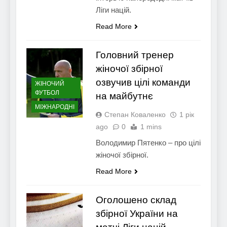
Ліги націй.
Read More
Головний тренер
жіночої збірної
озвучив цілі команди
ЖІНОЧИЙ
ФУТБОЛ
на майбутнє
МІЖНАРОДНІ
Степан Коваленко
1 рік
ago
0
1 mins
Володимир Пятенко – про цілі
жіночої збірної.
Read More
Оголошено склад
збірної України на