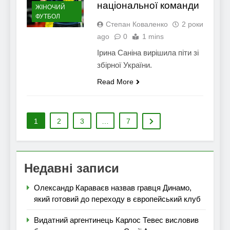
національної команди
ЖІНОЧИЙ
ФУТБОЛ
Степан Коваленко
2 роки
ago
0
1 mins
Ірина Саніна вирішила піти зі
збірної України.
Read More
1
2
3
…
7
Недавні записи
Олександр Караваєв назвав гравця Динамо,
який готовий до переходу в європейський клуб
Видатний аргентинець Карлос Тевес висловив