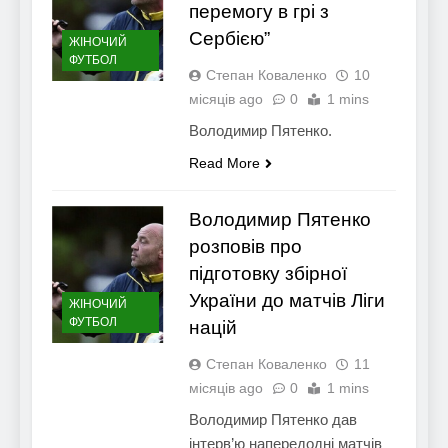
перемогу в грі з
Сербією”
ЖІНОЧИЙ
ФУТБОЛ
Степан Коваленко
10
місяців ago
0
1 mins
Володимир Пятенко.
Read More
Володимир Пятенко
розповів про
підготовку збірної
України до матчів Ліги
ЖІНОЧИЙ
ФУТБОЛ
націй
Степан Коваленко
11
місяців ago
0
1 mins
Володимир Пятенко дав
інтерв’ю напередодні матчів