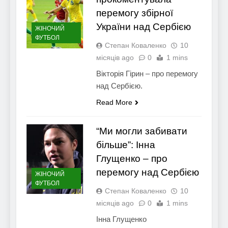
перемогу збірної
України над Сербією
ЖІНОЧИЙ
ФУТБОЛ
Степан Коваленко
10
місяців ago
0
1 mins
Вікторія Гірин – про перемогу
над Сербією.
Read More
“Ми могли забивати
більше”: Інна
Глущенко – про
перемогу над Сербією
ЖІНОЧИЙ
ФУТБОЛ
Степан Коваленко
10
місяців ago
0
1 mins
Інна Глущенко