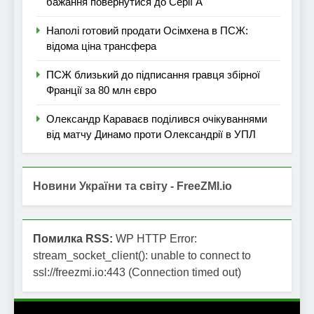
бажання повернутися до Серії А
Наполі готовий продати Осімхена в ПСЖ:
відома ціна трансфера
ПСЖ близький до підписання гравця збірної
Франції за 80 млн євро
Олександр Караваєв поділився очікуваннями
від матчу Динамо проти Олександрії в УПЛ
Новини України та світу - FreeZMI.io
Помилка RSS:
WP HTTP Error:
stream_socket_client(): unable to connect to
ssl://freezmi.io:443 (Connection timed out)