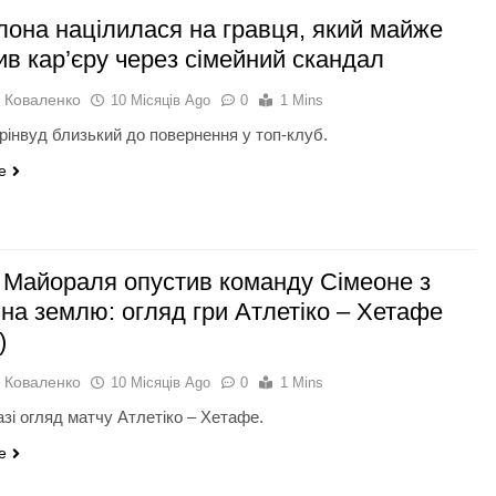
лона націлилася на гравця, який майже
ив кар’єру через сімейний скандал
 Коваленко
10 Місяців Ago
0
1 Mins
рінвуд близький до повернення у топ-клуб.
e
 Майораля опустив команду Сімеоне з
 на землю: огляд гри Атлетіко – Хетафе
)
 Коваленко
10 Місяців Ago
0
1 Mins
азі огляд матчу Атлетіко – Хетафе.
e