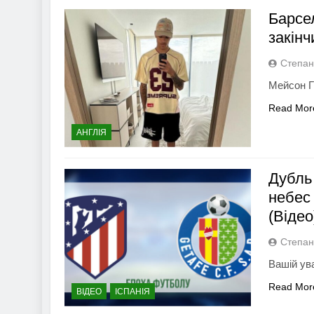
Барсе
закінч
Степан
Мейсон Г
Read Mor
АНГЛІЯ
Дубль
небес
(Відео
Степан
Вашій ув
Read Mor
ВІДЕО
ІСПАНІЯ