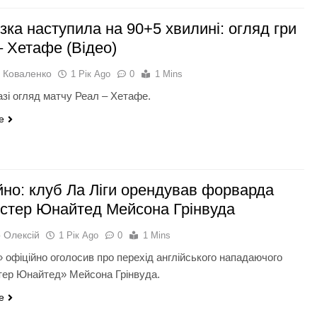
зка наступила на 90+5 хвилині: огляд гри
– Хетафе (Відео)
 Коваленко
1 Рік Ago
0
1 Mins
азі огляд матчу Реал – Хетафе.
e
йно: клуб Ла Ліги орендував форварда
стер Юнайтед Мейсона Грінвуда
 Олексій
1 Рік Ago
0
1 Mins
 офіційно оголосив про перехід англійського нападаючого
ер Юнайтед» Мейсона Грінвуда.
e