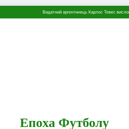
Видатний аргентинець Карлос Тевес висло
Наполі готовий продати Осі
ПСЖ близький до підписання гр
Олександр Караваєв назвав гравця Динамо, який готов
Видатний аргентинець Карлос Тевес висло
Наполі готовий продати Осі
ПСЖ близький до підписання гр
Епоха Футболу