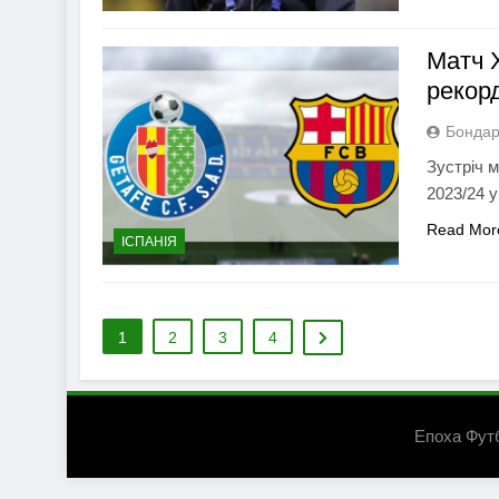
Матч 
рекорд
Бондар
Зустріч 
2023/24 у
Read Mor
ІСПАНІЯ
1
2
3
4
Епоха Фут