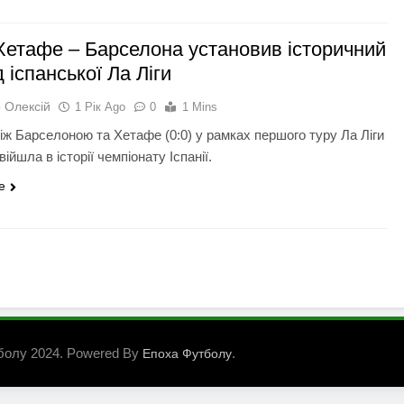
Хетафе – Барселона установив історичний
 іспанської Ла Ліги
 Олексій
1 Рік Ago
0
1 Mins
між Барселоною та Хетафе (0:0) у рамках першого туру Ла Ліги
війшла в історії чемпіонату Іспанії.
e
болу 2024. Powered By
.
Епоха Футболу