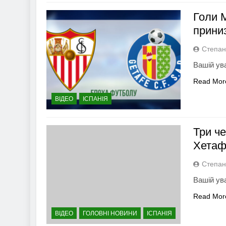
Голи 
приниз
Степан
Вашій ува
Read Mor
ВІДЕО
ІСПАНІЯ
Три че
Хетаф
Степан
Вашій ув
Read Mor
ВІДЕО
ГОЛОВНІ НОВИНИ
ІСПАНІЯ