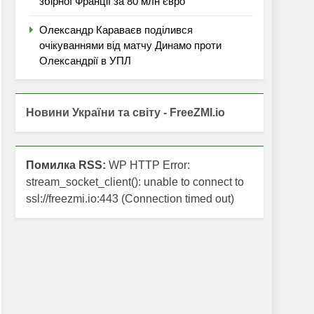
збірної Франції за 80 млн євро
Олександр Караваєв поділився
очікуваннями від матчу Динамо проти
Олександрії в УПЛ
Новини України та світу - FreeZMI.io
Помилка RSS:
WP HTTP Error:
stream_socket_client(): unable to connect to
ssl://freezmi.io:443 (Connection timed out)