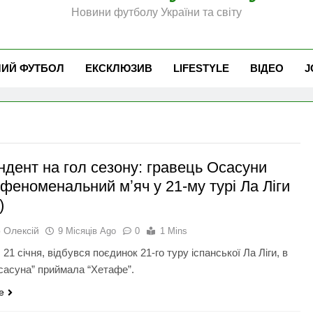
Новини футболу України та світу
ЧИЙ ФУТБОЛ
ЕКСКЛЮЗИВ
LIFESTYLE
ВІДЕО
J
ндент на гол сезону: гравець Осасуни
феноменальний мʼяч у 21-му турі Ла Ліги
)
 Олексій
9 Місяців Ago
0
1 Mins
 21 січня, відбувся поєдинок 21-го туру іспанської Ла Ліги, в
сасуна” приймала “Хетафе”.
e