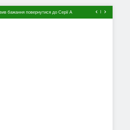
вив бажання повернутися до Серії А
мхена в ПСЖ: відома ціна трансфера
авця збірної Франції за 80 млн євро
ий до переходу в європейський клуб
вив бажання повернутися до Серії А
мхена в ПСЖ: відома ціна трансфера
авця збірної Франції за 80 млн євро