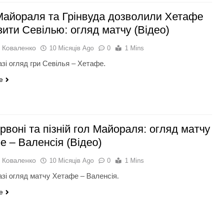
Майораля та Грінвуда дозволили Хетафе
ити Севілью: огляд матчу (Відео)
 Коваленко
10 Місяців Ago
0
1 Mins
зі огляд гри Севілья – Хетафе.
e
рвоні та пізній гол Майораля: огляд матчу
е – Валенсія (Відео)
 Коваленко
10 Місяців Ago
0
1 Mins
азі огляд матчу Хетафе – Валенсія.
e