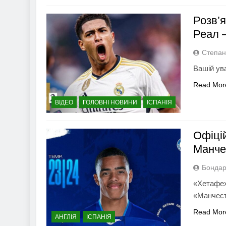
Розв’я
Реал 
Степан
Вашій ув
Read Mor
ВІДЕО
ГОЛОВНІ НОВИНИ
ІСПАНІЯ
Офіці
Манче
Бондар
«Хетафе»
«Манчест
Read Mor
АНГЛІЯ
ІСПАНІЯ