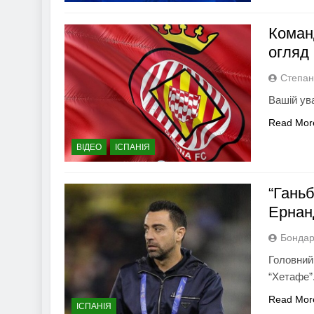
Коман
огляд
Степан
Вашій ув
Read Mor
ВІДЕО
ІСПАНІЯ
“Ганьб
Ернан
Бондар
Головний
“Хетафе”
Read Mor
ІСПАНІЯ