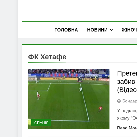
ГОЛОВНА
НОВИНИ
ЖІНО
ФК Хетафе
Прете
забив 
(Відео
Бондар
У неділю,
якому “О
ІСПАНІЯ
Read Mor