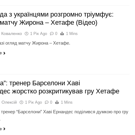
да з українцями розгромно тріумфує:
 матчу Жирона – Хетафе (Відео)
 Коваленко
1 Рік Ago
0
1 Mins
азі огляд матчу Жирона – Хетафе.
e
а”: тренер Барселони Хаві
дес жорстко розкритикував гру Хетафе
 Олексій
1 Рік Ago
0
1 Mins
 тренер “Барселони” Хаві Ернандес поділився думкою про гру
.
e