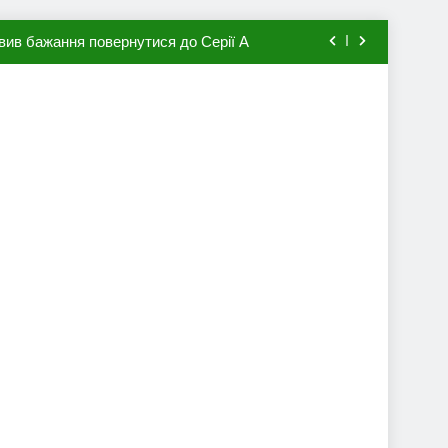
вив бажання повернутися до Серії А
мхена в ПСЖ: відома ціна трансфера
авця збірної Франції за 80 млн євро
ий до переходу в європейський клуб
вив бажання повернутися до Серії А
мхена в ПСЖ: відома ціна трансфера
авця збірної Франції за 80 млн євро