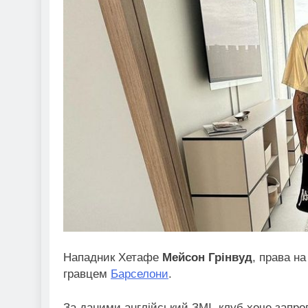
Нападник Хетафе
Мейсон Грінвуд
, права н
гравцем
Барселони
.
За даними англійський ЗМІ, клуб хоче запро