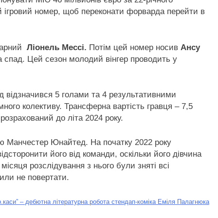
-й ігровий номер, щоб переконати форварда перейти в
ндарний
Ліонель Мессі.
Потім цей номер носив
Ансу
на спад. Цей сезон молодий вінгер проводить у
уд відзначився 5 голами та 4 результативними
ного колективу. Трансферна вартість гравця – 7,5
 розрахований до літа 2024 року.
єю Манчестер Юнайтед. На початку 2022 року
ідсторонити його від команди, оскільки його дівчина
місяця розслідування з нього були зняті всі
или не повертати.
.каси” – дебютна літературна робота стендап-коміка Еміля Палагнюка