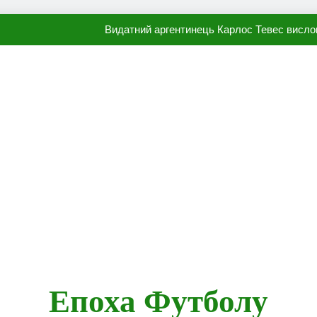
Видатний аргентинець Карлос Тевес висло
Наполі готовий продати Осі
ПСЖ близький до підписання гр
Олександр Караваєв назвав гравця Динамо, який готов
Видатний аргентинець Карлос Тевес висло
Наполі готовий продати Осі
ПСЖ близький до підписання гр
Епоха Футболу