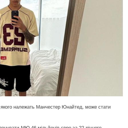
а якого належать Манчестер Юнайтед, може стати
понувати МЮ 46 мільйонів євро за 22-річного