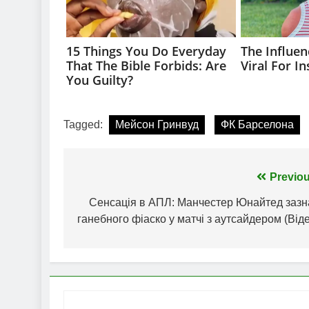
Tagged:
Мейсон Гринвуд
ФК Барселона
Навігація
Previou
записів
Сенсація в АПЛ: Манчестер Юнайтед зазн
ганебного фіаско у матчі з аутсайдером (Від