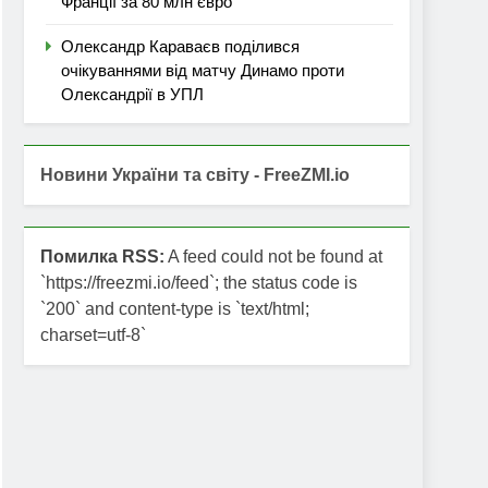
Франції за 80 млн євро
Олександр Караваєв поділився
очікуваннями від матчу Динамо проти
Олександрії в УПЛ
Новини України та світу - FreeZMI.io
Помилка RSS:
A feed could not be found at
`https://freezmi.io/feed`; the status code is
`200` and content-type is `text/html;
charset=utf-8`