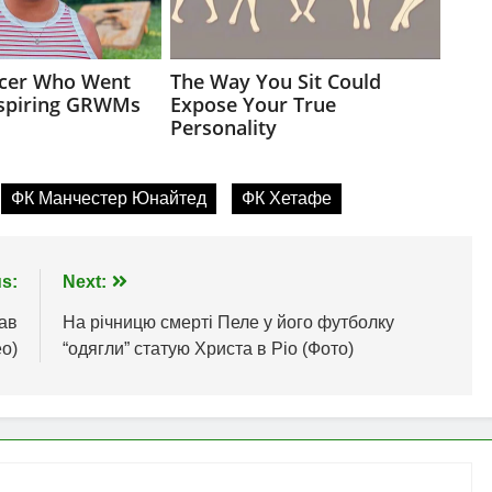
ФК Манчестер Юнайтед
ФК Хетафе
s:
Next:
ав
На річницю смерті Пеле у його футболку
ео)
“одягли” статую Христа в Ріо (Фото)