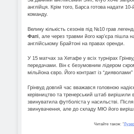
англійця. Крім того, Барса готова надати 10
команду.
Велику кількість сезонів під №10 грав леге
Фаті
, але через травми його кар’єра пішла 
англійському Брайтоні на правах оренди.
У 15 матчах за Хетафе у всіх турнірах Грінв
передачами. Він є безумовним лідером скром
мільйона євро. Його контракт із “дияволами”
Грінвуд довгий час вважався головною наді
керівництво та тренерський штаб вирішили в
звинуватила футболіста у насильстві. Після 
звинувачення, але до складу МЮ його виріш
Читайте також: “
Лузер