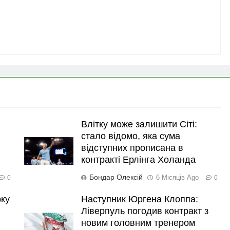
Влітку може залишити Сіті:
стало відомо, яка сума
відступних прописана в
контракті Ерлінга Холанда
Бондар Олексій
6 Місяців Ago
0
0
рку
Наступник Юргена Клоппа:
Ліверпуль погодив контракт з
новим головним тренером