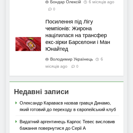
Бондар Олексій
6 місяців ago
0
Посилення під Лігу
чемпіонів: Жирона
націлилася на трансфер
екс-зірки Барселони і Ман
Юнайтед
Володимир Українець
6
місяців ago
0
Недавні записи
Олександр Караваєв назвав гравця Динамо,
який готовий до переходу в європейський клуб
Видатний аргентинець Карлос Тевес висловив
бажання повернутися до Серії А