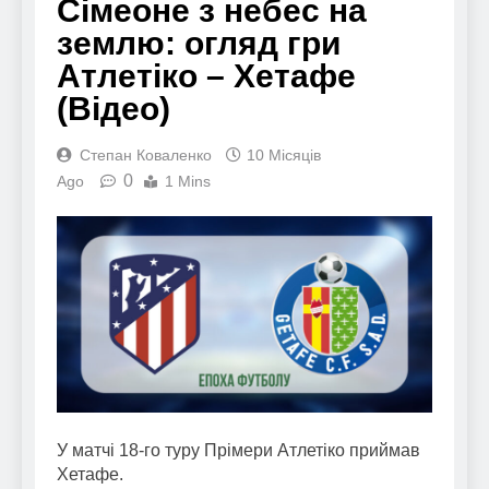
Сімеоне з небес на
землю: огляд гри
Атлетіко – Хетафе
(Відео)
Степан Коваленко
10 Місяців
0
Ago
1 Mins
У матчі 18-го туру Прімери Атлетіко приймав
Хетафе.