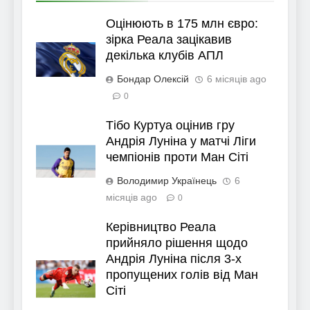
Оцінюють в 175 млн євро:
зірка Реала зацікавив
декілька клубів АПЛ
Бондар Олексій
6 місяців ago
0
Тібо Куртуа оцінив гру
Андрія Луніна у матчі Ліги
чемпіонів проти Ман Сіті
Володимир Українець
6
місяців ago
0
Керівництво Реала
прийняло рішення щодо
Андрія Луніна після 3-х
пропущених голів від Ман
Сіті