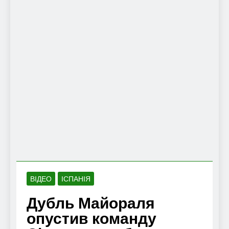
ВІДЕО
ІСПАНІЯ
Дубль Майораля
опустив команду