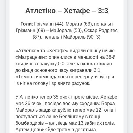
Атлетіко – Хетафе – 3:3
Голи
: Грізманн (44), Мората (63), пенальті
Грізманн (69) – Майораль (53), Оскар Родрігес
(87), пенальті Майораль (90+3)
«Атлетіко» та «Хетафе» видали епічну нічию.
«Матрацники» опинилися в меншості на 38-й
хвилині за рахунку 0:0, але за кілька хвилин
до кінця основного часу вигравали 3:1.
«Темно-синім» вдалося перевернути зустріч
із ніг на голову і зрівняти рахунок.
У Атлетіко тепер 35 очок і третє місце. Хетафе
має 26 очок і посідає восьму сходинку. Борха
Майораль завдяки дублю тепер має 12 голів і
поступається лише Беллінгему в гонці
бомбардирів – англієць має 13 забитих голів.
Артем Довбик йде третім з десятьма