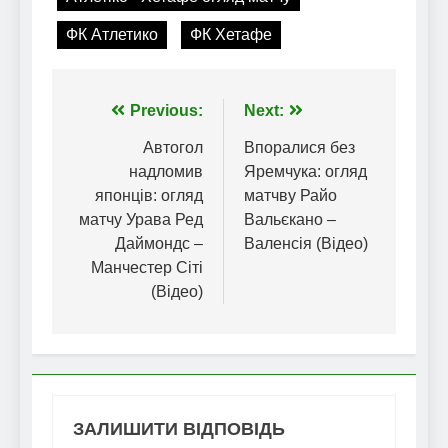
ФК Атлетико
ФК Хетафе
Навігація
Previous:
Next:
записів
Автогол
Впоралися без
надломив
Яремчука: огляд
японців: огляд
матчву Райо
матчу Урава Ред
Вальєкано –
Даймондс –
Валенсія (Відео)
Манчестер Сіті
(Відео)
ЗАЛИШИТИ ВІДПОВІДЬ