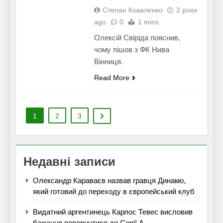
Степан Коваленко
2 роки
ago
0
1 mins
Олексій Свіріда пояснив,
чому пішов з ФК Нива
Вінниця.
Read More
1
2
3
Недавні записи
Олександр Караваєв назвав гравця Динамо,
який готовий до переходу в європейський клуб
Видатний аргентинець Карлос Тевес висловив
бажання повернутися до Серії А