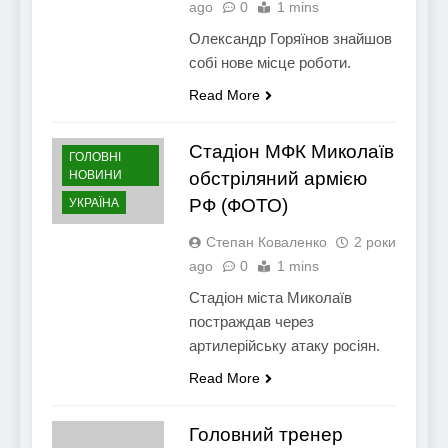
ago
0
1 mins
Олександр Горяїнов знайшов
собі нове місце роботи.
Read More
Стадіон МФК Миколаїв
ГОЛОВНІ
НОВИНИ
обстріляний армією
РФ (ФОТО)
УКРАЇНА
Степан Коваленко
2 роки
ago
0
1 mins
Стадіон міста Миколаїв
постраждав через
артилерійську атаку росіян.
Read More
Головний тренер