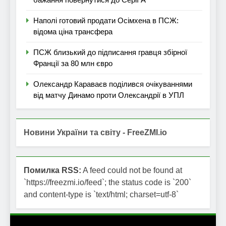
Наполі готовий продати Осімхена в ПСЖ:
відома ціна трансфера
ПСЖ близький до підписання гравця збірної
Франції за 80 млн євро
Олександр Караваєв поділився очікуваннями
від матчу Динамо проти Олександрії в УПЛ
Новини України та світу - FreeZMI.io
Помилка RSS:
A feed could not be found at
`https://freezmi.io/feed`; the status code is `200`
and content-type is `text/html; charset=utf-8`