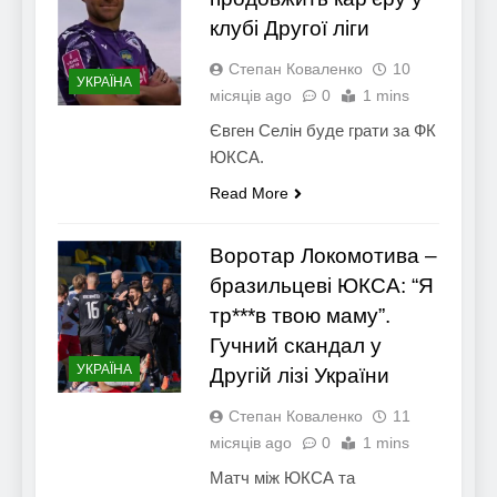
клубі Другої ліги
Степан Коваленко
10
УКРАЇНА
місяців ago
0
1 mins
Євген Селін буде грати за ФК
ЮКСА.
Read More
Воротар Локомотива –
бразильцеві ЮКСА: “Я
тр***в твою маму”.
Гучний скандал у
УКРАЇНА
Другій лізі України
Степан Коваленко
11
місяців ago
0
1 mins
Матч між ЮКСА та