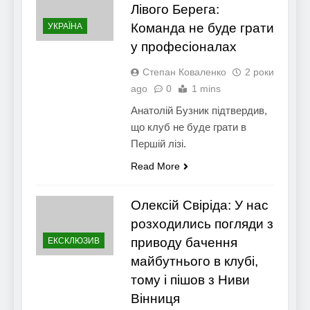
Лівого Берега:
Команда не буде грати
УКРАЇНА
у професіоналах
Степан Коваленко
2 роки
ago
0
1 mins
Анатолій Бузник підтвердив,
що клуб не буде грати в
Першій лізі.
Read More
Олексій Свіріда: У нас
розходились погляди з
приводу бачення
ЕКСКЛЮЗИВ
майбутнього в клубі,
тому і пішов з Ниви
Вінниця