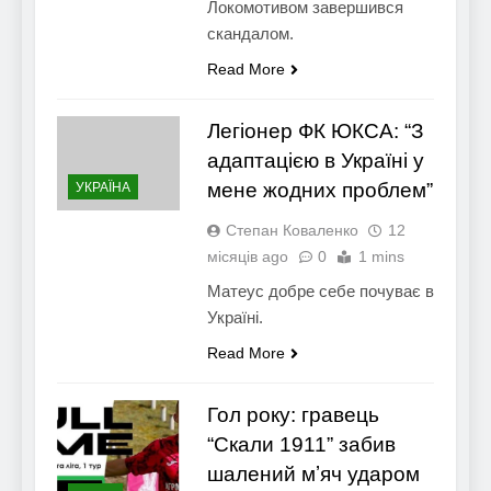
Локомотивом завершився
скандалом.
Read More
Легіонер ФК ЮКСА: “З
адаптацією в Україні у
мене жодних проблем”
УКРАЇНА
Степан Коваленко
12
місяців ago
0
1 mins
Матеус добре себе почуває в
Україні.
Read More
Гол року: гравець
“Скали 1911” забив
шалений мʼяч ударом