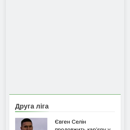
Друга ліга
Євген Селін
продовжить кар’єру у