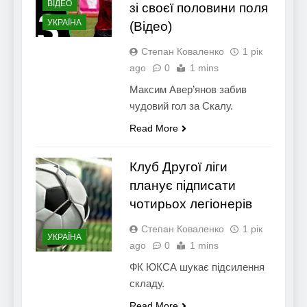
ВІДЕО
зі своєї половини поля
УКРАЇНА
(Відео)
Степан Коваленко
1 рік
ago
0
1 mins
Максим Авер’янов забив
чудовий гол за Скалу.
Read More
Клуб Другої ліги
планує підписати
чотирьох легіонерів
Степан Коваленко
1 рік
УКРАЇНА
ago
0
1 mins
ФК ЮКСА шукає підсилення
складу.
Read More