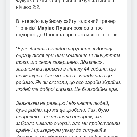
Фукуока, який завершився результативною
нічиєю 2:2.
В інтерв’ю клубному сайту головний тренер
“гірників”
Маріно Пушич
розповів про
подорож до Японії та про важливість цієї гри.
“
Було досить складно вирушити в дорогу
одразу після гри Ліги чемпіонів і з відчуттям
того, що сезон завершено. Здається,
загалом ми провели в літаку 44 години, що
неймовірно. Але ми знали, заради чого це
робимо. Як ви сказали, це все заради України,
людей та доброї справи. Це благодійна гра
.
Зважаючи на реакцію і вдячність людей,
дуже радію, що ми це зробили. Так, було
непросто – це тривала подорож, яка
забрала чимало енергії, але ми представили
країну і привернули увагу до ситуації в
Україні, а ще зібрали кошти на добрі справи.