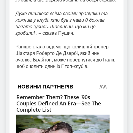
Дуже пишаюся всіма своїми гравцями та
кожним у клубі, хто був з нами й доклав
багато зусиль. Щасливий, що ми це
зробили!
“, – сказав Пушич.
Раніше стало відомо, що колишній тренер
Шахтаря Роберто Де Дзербі, який нині
очолює Брайтон, може повернутися до Італії,
щоб очолити один із її топ-клубів.