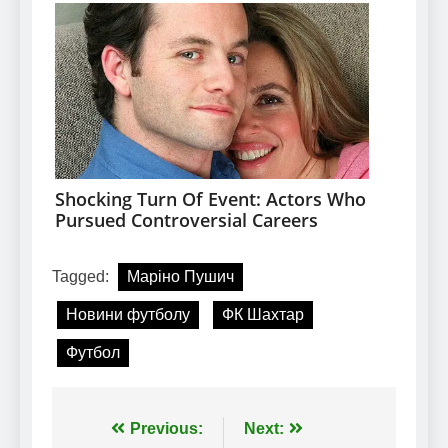
Tagged:
Маріно Пушич
Новини футболу
ФК Шахтар
Футбол
Навігація
Previous:
Next: