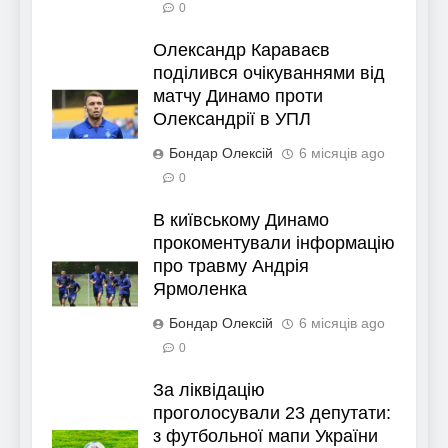
0
Олександр Караваєв
поділився очікуваннями від
матчу Динамо проти
Олександрії в УПЛ
Бондар Олексій
6 місяців ago
0
В київському Динамо
прокоментували інформацію
про травму Андрія
Ярмоленка
Бондар Олексій
6 місяців ago
0
За ліквідацію
проголосували 23 депутати:
з футбольної мапи України