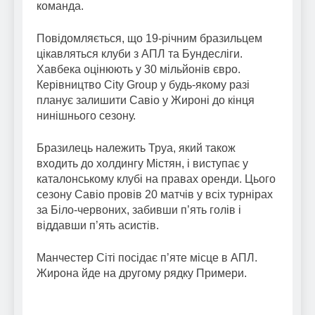
команда.
Повідомляється, що 19-річним бразильцем
цікавляться клуби з АПЛ та Бундесліги.
Хавбека оцінюють у 30 мільйонів євро.
Керівництво City Group у будь-якому разі
планує залишити Савіо у Жироні до кінця
нинішнього сезону.
Бразилець належить Труа, який також
входить до холдингу Містян, і виступає у
каталонському клубі на правах оренди. Цього
сезону Савіо провів 20 матчів у всіх турнірах
за Біло-червоних, забивши п’ять голів і
віддавши п’ять асистів.
Манчестер Сіті посідає п’яте місце в АПЛ.
Жирона йде на другому рядку Примери.