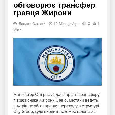
обговорює трансфер
гравця Жирони
0
Бондар Олексій
10 Місяців Ago
1
Mins
Манчестер Сіті розглядає варіант трансферу
півзахисника Жирони Савіо. Містяни ведуть
внутрішнє обговорення переходу в структурі
City Group, куди входить також каталонська