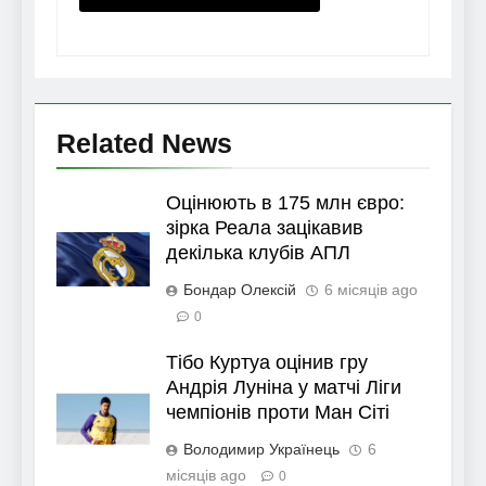
Related News
Оцінюють в 175 млн євро:
зірка Реала зацікавив
декілька клубів АПЛ
Бондар Олексій
6 місяців ago
0
Тібо Куртуа оцінив гру
Андрія Луніна у матчі Ліги
чемпіонів проти Ман Сіті
Володимир Українець
6
місяців ago
0