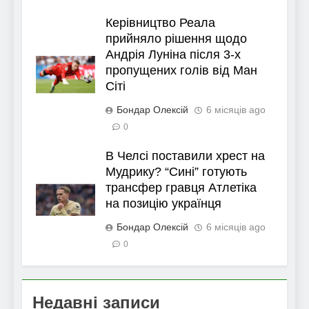
Керівництво Реала
прийняло рішення щодо
Андрія Луніна після 3-х
пропущених голів від Ман
Сіті
Бондар Олексій
6 місяців ago
0
В Челсі поставили хрест на
Мудрику? “Сині” готують
трансфер гравця Атлетіка
на позицію українця
Бондар Олексій
6 місяців ago
0
Недавні записи