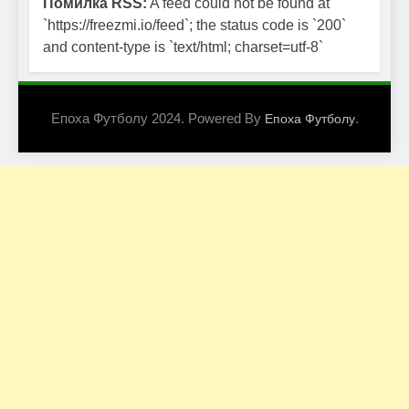
Помилка RSS:
A feed could not be found at
`https://freezmi.io/feed`; the status code is `200`
and content-type is `text/html; charset=utf-8`
Епоха Футболу 2024. Powered By
.
Епоха Футболу