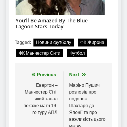
Tagged:
Новини футболу
ФК Жирона
ФК Манчестер Сити
Футбол
Навігація
Previous:
Next:
записів
Евертон –
Маріно Пушич
Манчестер Сіті:
розповів про
який канал
подорож
покаже матч 19-
Шахтаря до
го туру АПЛ
Японії та про
важливість цього
матчу