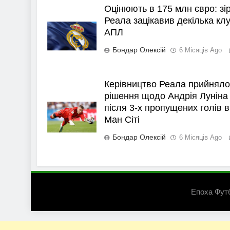
Оцінюють в 175 млн євро: зі
Реала зацікавив декілька клу
АПЛ
Бондар Олексій
6 Місяців Ago
Керівництво Реала прийняло
рішення щодо Андрія Луніна
після 3-х пропущених голів в
Ман Сіті
Бондар Олексій
6 Місяців Ago
Епоха Фут