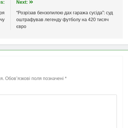
s:
Next:
ря
“Розрізав бензопилою дах гаража сусіда”: суд
тчу
оштрафував легенду футболу на 420 тисяч
євро
я.
Обов’язкові поля позначені
*