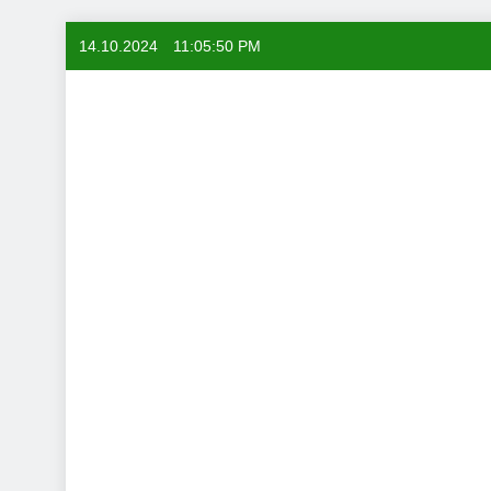
Skip
14.10.2024
11:05:51 PM
to
content