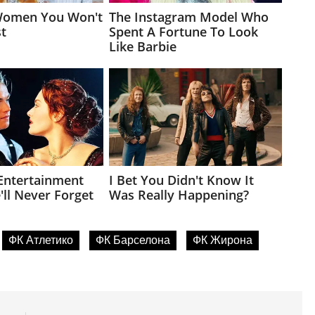
ФК Атлетико
ФК Барселона
ФК Жирона