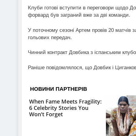
Клуби готові вступити в переговори щодо Дов
форвард був заграний вже за дві команди.
У поточному сезоні Артем провів 20 матчів за
гольових передач.
Чинний контракт Довбика з іспанським клубом
Раніше повідомлялося, що Довбик і Циганков 