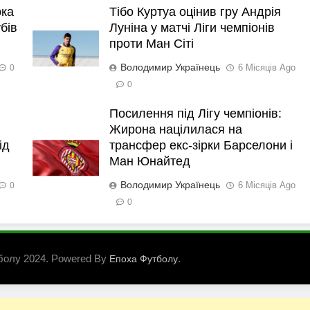
рка
Тібо Куртуа оцінив гру Андрія
бів
Луніна у матчі Ліги чемпіонів
проти Ман Сіті
Володимир Українець
6 Місяців Ago
0
0
Посилення під Лігу чемпіонів:
Жирона націлилася на
ід
трансфер екс-зірки Барселони і
Ман Юнайтед
Володимир Українець
6 Місяців Ago
0
0
болу 2024. Powered By
.
Епоха Футболу