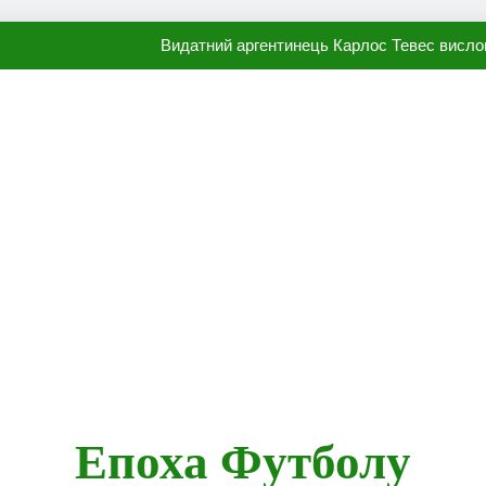
Видатний аргентинець Карлос Тевес висло
Наполі готовий продати Осі
ПСЖ близький до підписання гр
Олександр Караваєв назвав гравця Динамо, який готов
Видатний аргентинець Карлос Тевес висло
Наполі готовий продати Осі
ПСЖ близький до підписання гр
Епоха Футболу