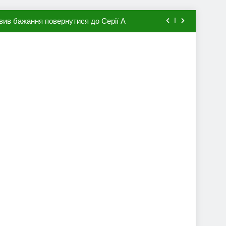
вив бажання повернутися до Серії А
мхена в ПСЖ: відома ціна трансфера
авця збірної Франції за 80 млн євро
ий до переходу в європейський клуб
вив бажання повернутися до Серії А
мхена в ПСЖ: відома ціна трансфера
авця збірної Франції за 80 млн євро