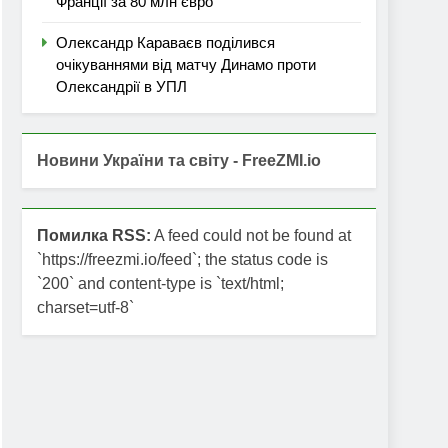
Франції за 80 млн євро
Олександр Караваєв поділився
очікуваннями від матчу Динамо проти
Олександрії в УПЛ
Новини України та світу - FreeZMI.io
Помилка RSS:
A feed could not be found at
`https://freezmi.io/feed`; the status code is
`200` and content-type is `text/html;
charset=utf-8`