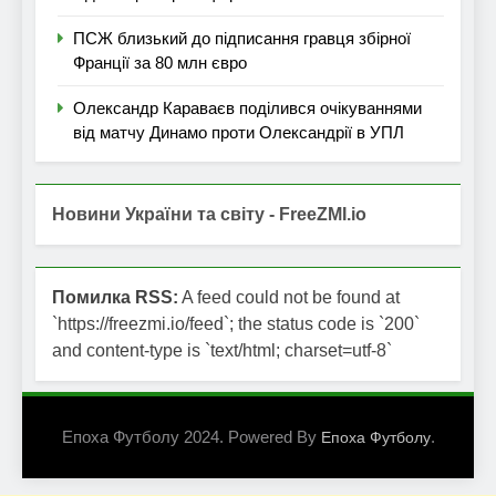
ПСЖ близький до підписання гравця збірної
Франції за 80 млн євро
Олександр Караваєв поділився очікуваннями
від матчу Динамо проти Олександрії в УПЛ
Новини України та світу - FreeZMI.io
Помилка RSS:
A feed could not be found at
`https://freezmi.io/feed`; the status code is `200`
and content-type is `text/html; charset=utf-8`
Епоха Футболу 2024. Powered By
.
Епоха Футболу