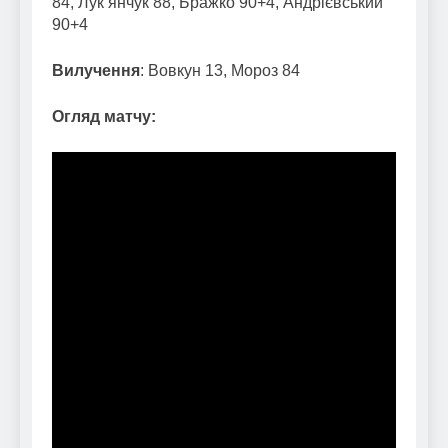
84, Лук’янчук 88, Бражко 90+4, Андрієвський
90+4
Вилучення
: Вовкун 13, Мороз 84
Огляд матчу: