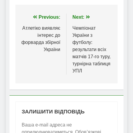
Навігація
Previous:
Next:
записів
Атлетіко виявляє
Чемпіонат
інтерес до
України з
форварда збірної
футболу:
України
результати всіх
матчів 17-го туру,
турнірна таблиця
УПЛ
ЗАЛИШИТИ ВІДПОВІДЬ
Ваша e-mail адреса не
оприлюднюватиметься.
Обов’язкові