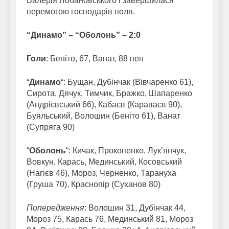
Валерія Лобановського і завершилася
перемогою господарів поля.
“Динамо” – “Оболонь” – 2:0
Голи
: Беніто, 67, Ванат, 88 пен
“
Динамо
“: Бущан, Дубінчак (Вівчаренко 61),
Сирота, Дячук, Тимчик, Бражко, Шапаренко
(Андрієвський 66), Кабаєв (Караваєв 90),
Буяльський, Волошин (Беніто 61), Ванат
(Супряга 90)
“
Оболонь
“: Кичак, Прокопенко, Лукʼянчук,
Вовкун, Карась, Мединський, Косовський
(Нагієв 46), Мороз, Черненко, Тарануха
(Груша 70), Краснопір (Суханов 80)
Попередження
: Волошин 31, Дубінчак 44,
Мороз 75, Карась 76, Мединський 81, Мороз