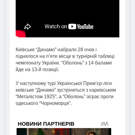
Київське “Динамо” набрало 28 очок і
піднялося на п’яте місце в турнірній таблиці
чемпіонату України. “Оболонь” з 14 балами
йде на 13-й позиції.
У наступному турі Української Прем’єр-ліги
київське “Динамо” зустрінеться з харківським
“Металістом 1925”, а “Оболонь” зіграє проти
одеського “Чорноморця”.