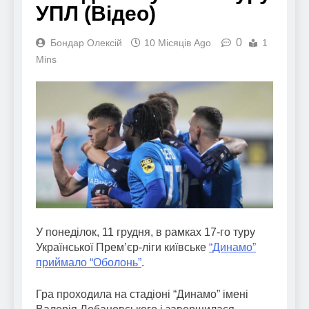
УПЛ (Відео)
0
Бондар Олексій
10 Місяців Ago
1
Mins
У понеділок, 11 грудня, в рамках 17-го туру
Української Прем’єр-ліги київське
“Динамо”
приймало “Оболонь”
.
Гра проходила на стадіоні “Динамо” імені