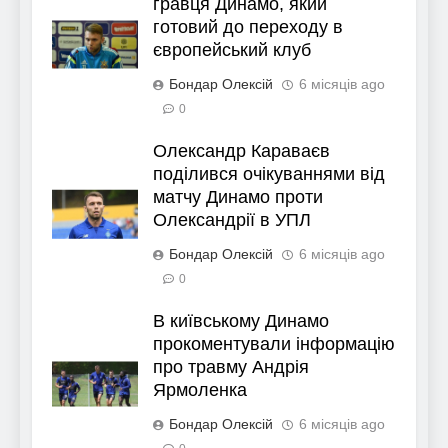
гравця Динамо, який
готовий до переходу в
європейський клуб
Бондар Олексій
6 місяців ago
0
Олександр Караваєв
поділився очікуваннями від
матчу Динамо проти
Олександрії в УПЛ
Бондар Олексій
6 місяців ago
0
В київському Динамо
прокоментували інформацію
про травму Андрія
Ярмоленка
Бондар Олексій
6 місяців ago