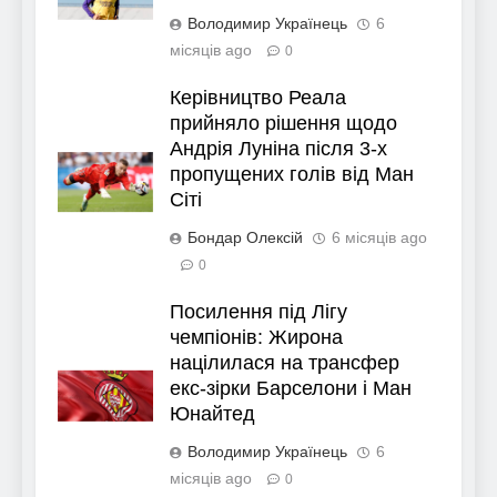
Володимир Українець
6
місяців ago
0
Керівництво Реала
прийняло рішення щодо
Андрія Луніна після 3-х
пропущених голів від Ман
Сіті
Бондар Олексій
6 місяців ago
0
Посилення під Лігу
чемпіонів: Жирона
націлилася на трансфер
екс-зірки Барселони і Ман
Юнайтед
Володимир Українець
6
місяців ago
0