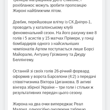
рохібланкос можуть зробити пропозицію
Жироні найближчим літом.
Довбик, перейшовши влітку із СК Дніпро-1,
проводить у каталонському клубі
феноменальний сезон. На його рахунку вже 8
голів і 5 асистів у 15 матчах Прімери, у гонці
бомбардирів одного з найсильніших
чемпіонатів Артем поступається лише Борсі
Майоралю, Антуану Грізманну та Джуду
Беллінгему.
Останній зі своїх голів 26-річний форвард
оформив у ворота Барселони (4:2) з передачі
співвітчизника Віктора Циганкова. В активі
вінгера збірної України – три голи і стільки ж
результативних передач цього сезону.
Жирона на два очки випереджає Реал
Мадрид, одноосібно очолюючи таблицю.