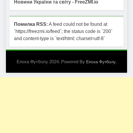
Новини України та світу - FreeZMI.io
Помилка RSS:
A feed could not be found at
`https://freezmi.io/feed`; the status code is `200`
and content-type is `text/html; charset=utf-8`
Епоха Футболу 2024. Powered By
.
Епоха Футболу