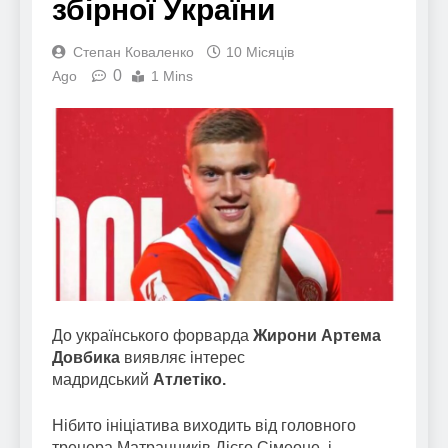
збірної України
Степан Коваленко
10 Місяців
0
Ago
1 Mins
До українського форварда
Жирони Артема
Довбика
виявляє інтерес
мадридський
Атлетіко.
Нібито ініціатива виходить від головного
тренера Матрацників Дієго Сімеоне, і