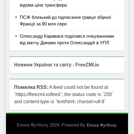
відома ціна трансфера
ПСЖ близький до підписання гравця збірної
Франції за 80 млн євро
Олександр Караваєв поділився очікуваннями
від матчу Динамо проти Олександрії в УПЛ
Новини України та світу - FreeZMI.io
Помилка RSS:
A feed could not be found at
`https://freezmi.io/feed`; the status code is `200`
and content-type is `text/html; charset=utf-8`
Епоха Футболу 2024. Powered By
.
Епоха Футболу