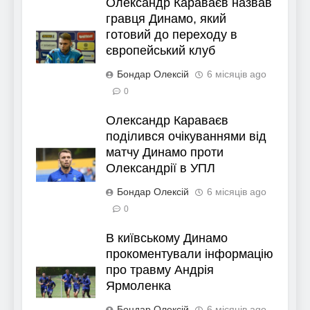
Олександр Караваєв назвав
гравця Динамо, який
готовий до переходу в
європейський клуб
Бондар Олексій
6 місяців ago
0
Олександр Караваєв
поділився очікуваннями від
матчу Динамо проти
Олександрії в УПЛ
Бондар Олексій
6 місяців ago
0
В київському Динамо
прокоментували інформацію
про травму Андрія
Ярмоленка
Бондар Олексій
6 місяців ago