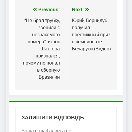
Навігація
Previous:
Next:
записів
“Не брал трубку,
Юрий Вернидуб
звонили с
получил
незнакомого
престижный приз
номера”: игрок
в чемпионате
Шахтера
Беларуси (Видео)
признался,
почему не попал
в сборную
Бразилии
ЗАЛИШИТИ ВІДПОВІДЬ
Ваша e-mail адреса не