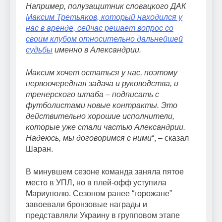
Например, полузащитник словацкого ДАК
Максим Третьяков, который находился у
нас в аренде, сейчас решает вопрос со
своим клубом относительно дальнейшей
судьбы
именно в Александрии.
Максим хочет остаться у нас, поэтому
первоочередная задача и руководства, и
тренерского штаба – подписать с
футболистами новые контракты. Это
действительно хорошие исполнители,
которые уже стали частью Александрии.
Надеюсь, мы договоримся с ними
“, – сказал
Шаран.
В минувшем сезоне команда заняла пятое
место в УПЛ, но в плей-офф уступила
Мариуполю. Сезоном ранее “горожане”
завоевали бронзовые награды и
представляли Украину в групповом этапе