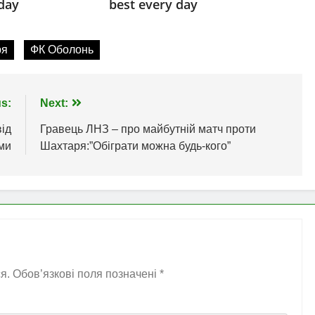
ря
ФК Оболонь
s:
Next:
від
Гравець ЛНЗ – про майбутній матч проти
ми
Шахтаря:”Обіграти можна будь-кого”
я.
Обов’язкові поля позначені
*