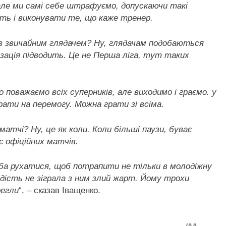
але ми самі себе штрафуємо, допускаючи такі
сть і виконувати те, що каже тренер.
ув звичайним глядачем? Ну, глядачам подобаються
ація підводить. Це не Перша ліга, тут таких
поважаємо всіх суперників, але виходимо і граємо. у
рати на перемогу. Можна грати зі всіма.
матчі? Ну, це як коли. Коли більші паузи, буває
є офіційних матчів.
реба рухатися, щоб потрапити не тільки в молодіжну
лодість не зіграла з ним злий жарт. Йому трохи
регли
“, – сказав Іващенко.