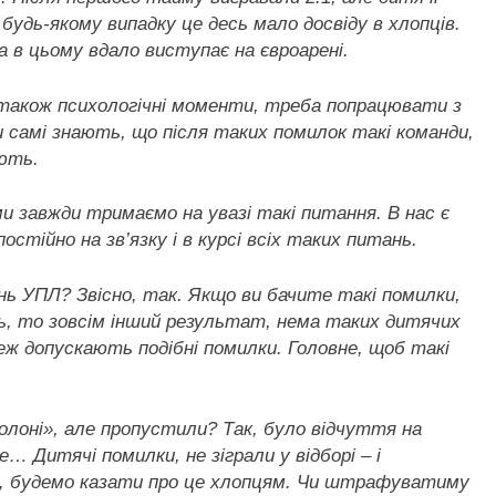
будь-якому випадку це десь мало досвіду в хлопців.
а в цьому вдало виступає на євроарені.
також психологічні моменти, треба попрацювати з
 самі знають, що після таких помилок такі команди,
ють.
и завжди тримаємо на увазі такі питання. В нас є
остійно на зв’язку і в курсі всіх таких питань.
нь УПЛ? Звісно, так. Якщо ви бачите такі помилки,
нь, то зовсім інший результат, нема таких дитячих
теж допускають подібні помилки. Головне, щоб такі
олоні», але пропустили? Так, було відчуття на
… Дитячі помилки, не зіграли у відборі – і
і, будемо казати про це хлопцям. Чи штрафуватиму