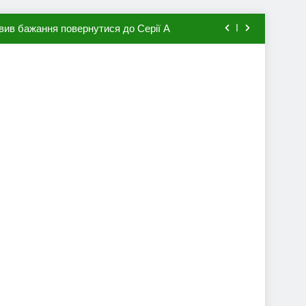
вив бажання повернутися до Серії А
мхена в ПСЖ: відома ціна трансфера
авця збірної Франції за 80 млн євро
ий до переходу в європейський клуб
вив бажання повернутися до Серії А
мхена в ПСЖ: відома ціна трансфера
авця збірної Франції за 80 млн євро