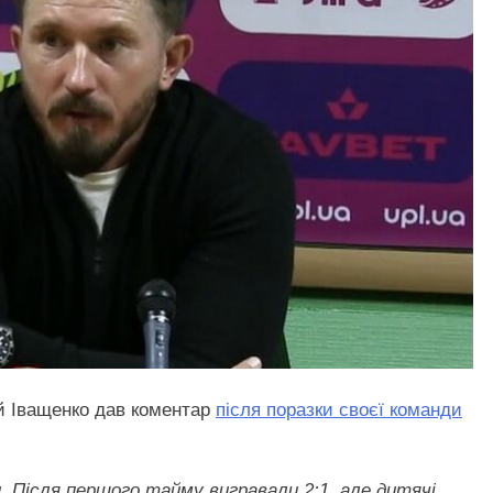
ій Іващенко дав коментар
після поразки своєї команди
. Після першого тайму вигравали 2:1, але дитячі