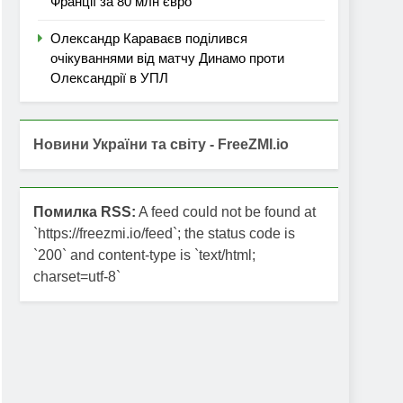
Франції за 80 млн євро
Олександр Караваєв поділився
очікуваннями від матчу Динамо проти
Олександрії в УПЛ
Новини України та світу - FreeZMI.io
Помилка RSS:
A feed could not be found at
`https://freezmi.io/feed`; the status code is
`200` and content-type is `text/html;
charset=utf-8`