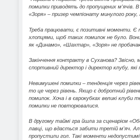
помилки приводять до пропущених м’ячів. В 
«Зоря» – призер чемпіонату минулого року, 
Треба працювати, є позитивні моменти. Є 
хлопцями, щоб таких помилок не було. Вони
як «Динамо», «Шахтар», «Зоря» не пробача
Закінчення контракту в Суханова? Звісно, м
спортивний директор і директор клубу, які п
Невимушені помилки – тенденція через ріве
то це через рівень. Якщо є добротний ріве
помилок. Хоча і в єврокубках великі клуби 
помилки не повторювалися.
В другому таймі гра йшла за сценарієм «Об
лавці, що вдасться забити третій м’яч. Але
пропустили гол. Такі моменти недопустим