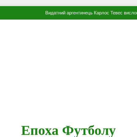
Видатний аргентинець Карлос Тевес висло
Наполі готовий продати Осі
ПСЖ близький до підписання гр
Олександр Караваєв назвав гравця Динамо, який готов
Видатний аргентинець Карлос Тевес висло
Наполі готовий продати Осі
ПСЖ близький до підписання гр
Епоха Футболу