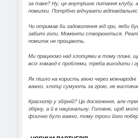
за таке? Ну, це внутрішнє питання клубу, 
помилки. Потрібно відчувати відповідальні
Чи отримав би задоволення від гри, якби б
забиті голи. Моменти створюються. Реаліз
помилок не прощають.
Ми працюємо над хлопцями в тому плані, що 
всіх команд є проблеми, треба виходити і г
Як пішло на користь вікно через міжнародні 
важко, хлопці сумують за грою, не вистача
Краснопір у збірній? Це досягнення, але т
збірну, а й в національну. Головне, щоб мо
фізично було важко, тому трохи його побе