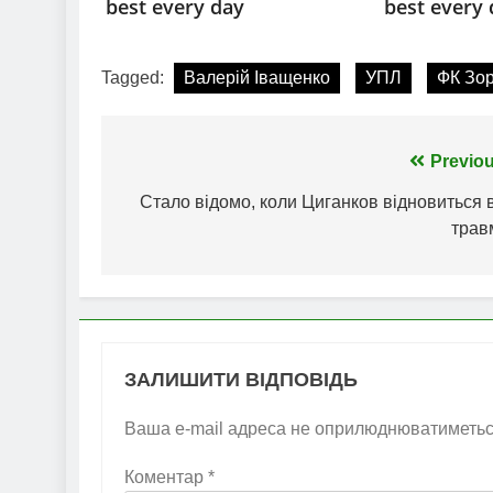
Tagged:
Валерій Іващенко
УПЛ
ФК Зо
Навігація
Previou
записів
Стало відомо, коли Циганков відновиться 
трав
ЗАЛИШИТИ ВІДПОВІДЬ
Ваша e-mail адреса не оприлюднюватиметьс
Коментар
*