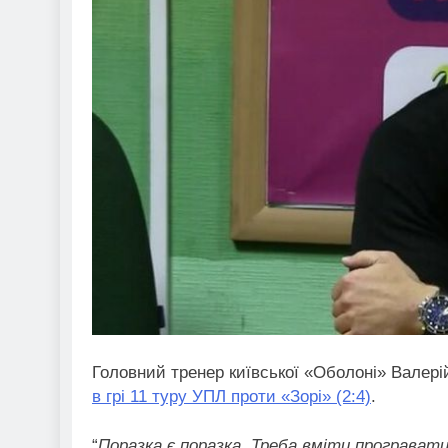
Головний тренер київської «Оболоні» Валер
в грі 11 туру УПЛ проти «Зорі» (2:4)
.
“
Поразка є поразка. Треба вміти програвати