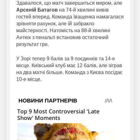
Здавалося, що матч завершиться миром, але
Арсеній Батагов
на 74-й хвилині вивів
гостей вперед. Команда Іващенка намагалася
зрівняти рахунок, але їй забракло
майстерності. Натомість на 88-й хвилині
Антюх з пенальті встановив остаточний
результат гри.
У Зорі тепер 9 балів за 9 поєдинків та 14-е
місце. Київський клуб має 12 балів, але зіграв
на два матчі більше. Команда з Києва посідає
10-е місце.