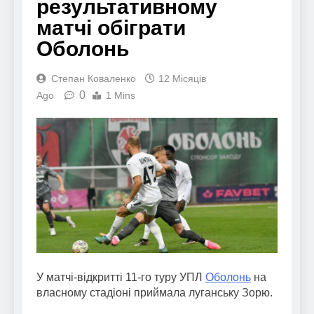
результативному
матчі обіграти
Оболонь
Степан Коваленко
12 Місяців
0
Ago
1 Mins
У матчі-відкритті 11-го туру УПЛ
Оболонь
на
власному стадіоні приймала луганську Зорю.