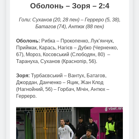
Оболонь – Зоря – 2:4
Голи: Суханов (20, 28 пен) – Герреро (5, 38),
Батагов (74), Антюх (88 пен)
Оболонь:
Рибка – Прокопенко, Лук’янчук,
Приймак, Карась, Нагієв – Дубко (Черненко,
67), Мороз, Косовський (Слободян, 80) –
Тарануха, Суханов (Краснопір, 56).
Зоря:
Турбаєвський – Вантух, Батагов,
Джордан, Данченко – Яцик, Жан Клод
(Нагнойний, 56) – Горбач, Мічін, Антюх –
Герреро.