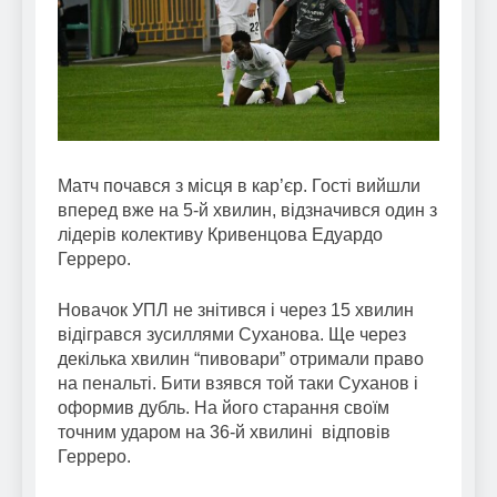
Матч почався з місця в кар’єр. Гості вийшли
вперед вже на 5-й хвилин, відзначився один з
лідерів колективу Кривенцова Едуардо
Герреро.
Новачок УПЛ не знітився і через 15 хвилин
відігрався зусиллями Суханова. Ще через
декілька хвилин “пивовари” отримали право
на пенальті. Бити взявся той таки Суханов і
оформив дубль. На його старання своїм
точним ударом на 36-й хвилині відповів
Герреро.