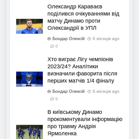
Олександр Караваєв
поділився очікуваннями від
матчу Динамо проти
Олександрії в УПЛ
Бондар Олексій
6 місяців ago
0
Хто виграє Лігу чемпіонів
2023/24? Аналітики
визначили фаворита після
перших матчів 1/4 фіналу
Бондар Олексій
6 місяців ago
0
В київському Динамо
прокоментували інформацію
про травму Андрія
Ярмоленка