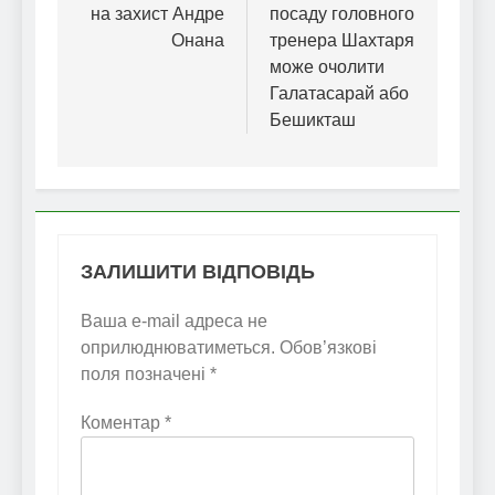
на захист Андре
посаду головного
Онана
тренера Шахтаря
може очолити
Галатасарай або
Бешикташ
ЗАЛИШИТИ ВІДПОВІДЬ
Ваша e-mail адреса не
оприлюднюватиметься.
Обов’язкові
поля позначені
*
Коментар
*