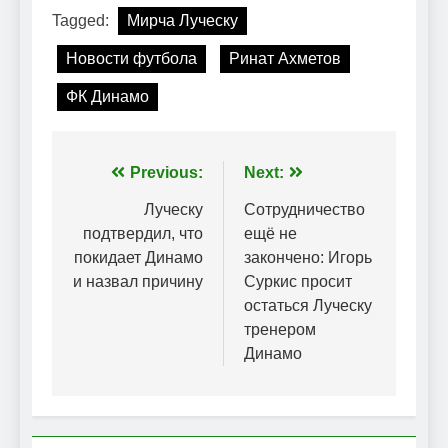
Tagged:
Мирча Луческу
Новости футбола
Ринат Ахметов
ФК Динамо
Навігація
Previous:
Next:
записів
Луческу
Сотрудничество
подтвердил, что
ещё не
покидает Динамо
закончено: Игорь
и назвал причину
Суркис просит
остаться Луческу
тренером
Динамо