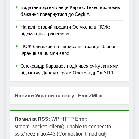
Видатний аргентинець Карлос Тевес висловив
бажання повернутися до Серії А
Наполі готовий продати Осімхена в ПСЖ:
відома ціна трансфера
ПСЖ близький до підписання гравця збірної
Франції за 80 млн євро
Олександр Караваєв поділився очікуваннями
від матчу Динамо проти Олександрії в УПЛ
Новини України та світу - FreeZMI.io
Помилка RSS:
WP HTTP Error:
stream_socket_client(): unable to connect to
ssl://freezmi.io:443 (Connection timed out)