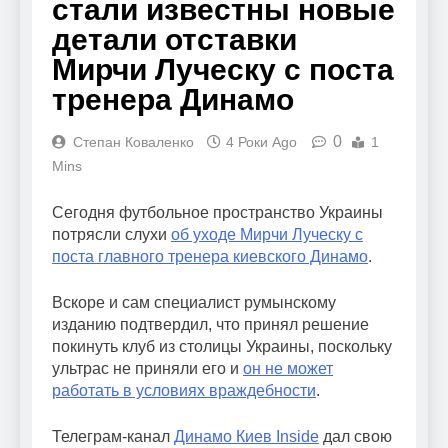
стали известны новые
детали отставки
Мирчи Луческу с поста
тренера Динамо
0
Степан Коваленко
4 Роки Ago
1
Mins
Сегодня футбольное пространство Украины
потрясли слухи
об уходе Мирчи Луческу с
поста главного тренера киевского Динамо
.
Вскоре и сам специалист румынскому
изданию подтвердил, что принял решение
покинуть клуб из столицы Украины, поскольку
ультрас не приняли его и
он не может
работать в условиях враждебности
.
Телеграм-канал
Динамо Киев Inside
дал свою