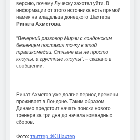
версию, почему Луческу захотел уйти. В
информации от этого источника есть прямой
намек на владельца донецкого Шахтера
Рината Ахметова
.
“
Вечерний разговор Мирчи с лондонским
беженцем поставил точку в этой
трагикомедии. Отныне мы не просто
клоуны, а грустные клоуны”
, – сказано в
сообщении.
Ринат Ахметов уже долгие период времени
проживает в Лондоне. Таким образом,
Динамо предстоит начать поиски нового
тренера за три дня до начала командных
сборов.
Фото:
твиттер ФК Шахтер