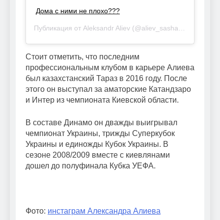
Дома с ними не плохо???
Публикация от Aleksandr Aliev (@aliev_sasha88)
23 Мар 2
Стоит отметить, что последним
профессиональным клубом в карьере Алиева
был казахстанский Тараз в 2016 году. После
этого он выступал за аматорские Катандзаро
и Интер из чемпионата Киевской области.
В составе Динамо он дважды выигрывал
чемпионат Украины, трижды Суперкубок
Украины и единожды Кубок Украины. В
сезоне 2008/2009 вместе с киевлянами
дошел до полуфинала Кубка УЕФА.
Фото:
инстаграм Александра Алиева