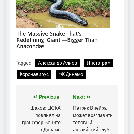
Tagged:
Александр Алиев
Инстаграм
Коронавирус
ФК Динамо
Навігація
Previous:
Next:
записів
Шахов: ЦСКА
Патрик Виейра
повлиял на
может возглавить
трансфер Бенито
топовый
в Динамо
английский клуб