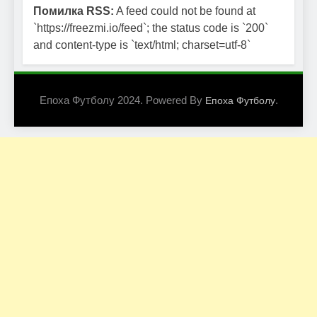
Помилка RSS:
A feed could not be found at
`https://freezmi.io/feed`; the status code is `200`
and content-type is `text/html; charset=utf-8`
Епоха Футболу 2024. Powered By
.
Епоха Футболу