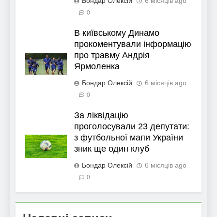
Бондар Олексій
6 місяців ago
0
В київському Динамо
прокоментували інформацію
про травму Андрія
Ярмоленка
Бондар Олексій
6 місяців ago
0
За ліквідацію
проголосували 23 депутати:
з футбольної мапи України
зник ще один клуб
Бондар Олексій
6 місяців ago
0