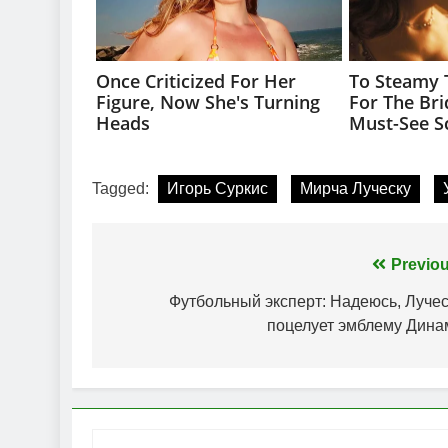
Tagged:
Игорь Суркис
Мирча Луческу
Навігація
Previou
записів
Футбольный эксперт: Надеюсь, Лучес
поцелует эмблему Дина