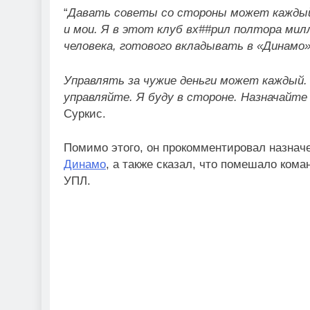
“
Давать советы со стороны может каждый
и мои. Я в этот клуб вх##рил полтора мил
человека, готового вкладывать в «Динамо»
Управлять за чужие деньги может каждый. 
управляйте. Я буду в стороне. Назначайте
Суркис.
Помимо этого, он прокомментировал назна
Динамо
, а также сказал, что помешало ком
УПЛ.