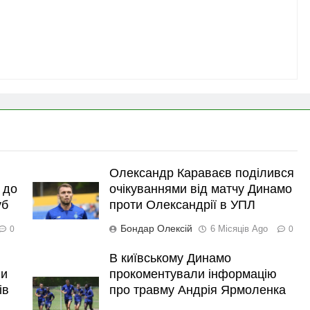
Олександр Караваєв поділився
 до
очікуваннями від матчу Динамо
уб
проти Олександрії в УПЛ
Бондар Олексій
6 Місяців Ago
0
0
В київському Динамо
ли
прокоментували інформацію
ів
про травму Андрія Ярмоленка