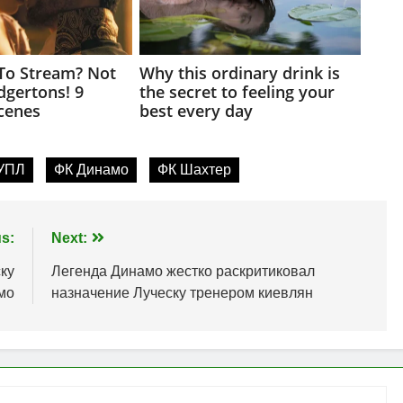
УПЛ
ФК Динамо
ФК Шахтер
s:
Next:
ку
Легенда Динамо жестко раскритиковал
мо
назначение Луческу тренером киевлян