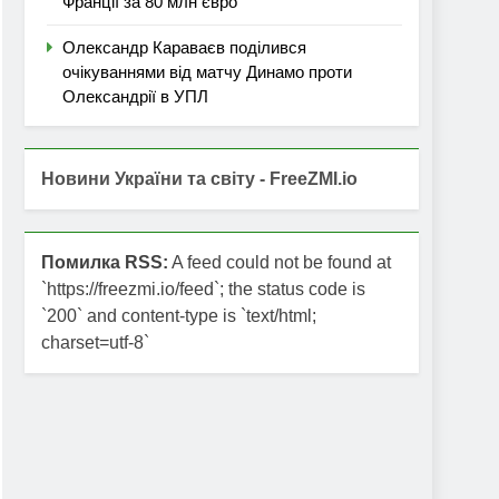
Франції за 80 млн євро
Олександр Караваєв поділився
очікуваннями від матчу Динамо проти
Олександрії в УПЛ
Новини України та світу - FreeZMI.io
Помилка RSS:
A feed could not be found at
`https://freezmi.io/feed`; the status code is
`200` and content-type is `text/html;
charset=utf-8`