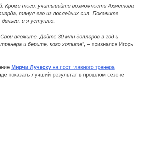
. Кроме того, учитывайте возможности Ахметова
лиарда, тянул его из последних сил. Покажите
 деньги, и я уступлю.
Свои вложите. Дайте 30 млн долларов в год и
 тренера и берите, кого хотите”, –
признался Игорь
чение
Мирчи Луческу
на пост главного тренера
анде показать лучший результат в прошлом сезоне