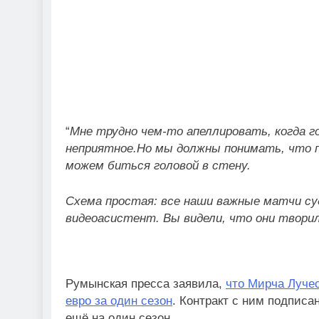
“
Мне трудно чем-то апеллировать, когда г
неприятное.Но мы должны понимать, что 
можем биться головой в стену.
Схема простая: все наши важные матчи суд
видеоасистент. Вы видели, что они твори
Румынская пресса заявила,
что Мирча Лучес
евро за один сезон
. Контракт с ним подписан
ещё на один сезон.