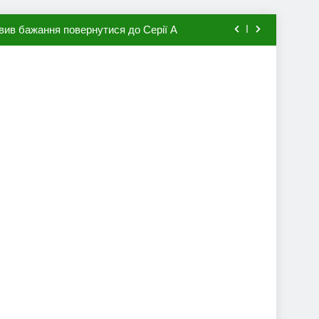
вив бажання повернутися до Серії А
мхена в ПСЖ: відома ціна трансфера
авця збірної Франції за 80 млн євро
ий до переходу в європейський клуб
вив бажання повернутися до Серії А
мхена в ПСЖ: відома ціна трансфера
авця збірної Франції за 80 млн євро