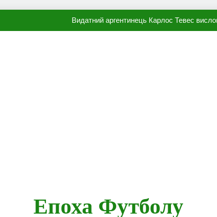
Видатний аргентинець Карлос Тевес висло
Наполі готовий продати Осі
ПСЖ близький до підписання гр
Олександр Караваєв назвав гравця Динамо, який готов
Видатний аргентинець Карлос Тевес висло
Наполі готовий продати Осі
ПСЖ близький до підписання гр
Епоха Футболу