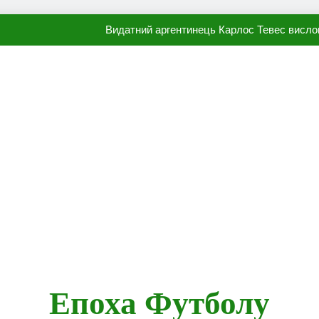
Видатний аргентинець Карлос Тевес висло
Наполі готовий продати Осі
ПСЖ близький до підписання гр
Олександр Караваєв назвав гравця Динамо, який готов
Видатний аргентинець Карлос Тевес висло
Наполі готовий продати Осі
ПСЖ близький до підписання гр
Епоха Футболу