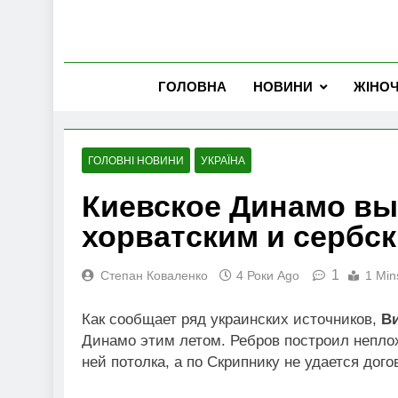
ГОЛОВНА
НОВИНИ
ЖІНО
ГОЛОВНІ НОВИНИ
УКРАЇНА
Киевское Динамо вы
хорватским и сербс
1
Степан Коваленко
4 Роки Ago
1 Min
Как сообщает ряд украинских источников,
В
Динамо этим летом. Ребров построил неплох
ней потолка, а по Скрипнику не удается дог