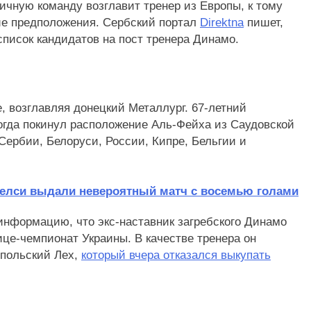
оличную команду возглавит тренер из Европы, к тому
ие предположения. Сербский портал
Direktna
пишет,
список кандидатов на пост тренера Динамо.
е, возглавляя донецкий Металлург. 67-летний
 когда покинул расположение Аль-Фейха из Саудовской
Сербии, Белоруси, России, Кипре, Бельгии и
Челси выдали невероятный матч с восемью голами
информацию, что экс-наставник загребского Динамо
ице-чемпионат Украины. В качестве тренера он
 польский Лех,
который вчера отказался выкупать