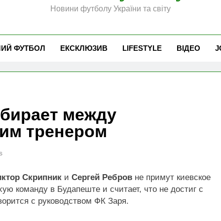
Новини футболу України та світу
ЧИЙ ФУТБОЛ
ЕКСКЛЮЗИВ
LIFESTYLE
ВІДЕО
J
бирает между
ким тренером
s
иктор Скрипник
и
Сергей Ребров
не примут киевское
ую команду в Будапеште и считает, что не достиг с
оворится с руководством ФК Заря.