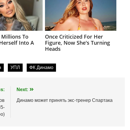
н
УПЛ
ФК Динамо
s:
Next:
ов
Динамо может принять экс-тренер Спартака
5-
ео)