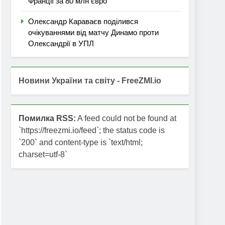
Франції за 80 млн євро
Олександр Караваєв поділився
очікуваннями від матчу Динамо проти
Олександрії в УПЛ
Новини України та світу - FreeZMI.io
Помилка RSS:
A feed could not be found at
`https://freezmi.io/feed`; the status code is
`200` and content-type is `text/html;
charset=utf-8`