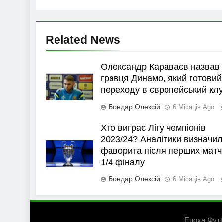
Related News
Олександр Караваєв назвав
гравця Динамо, який готовий
переходу в європейський кл
Бондар Олексій
6 Місяців Ago
Хто виграє Лігу чемпіонів
2023/24? Аналітики визначи
фаворита після перших матч
1/4 фіналу
Бондар Олексій
6 Місяців Ago
Епоха Фут