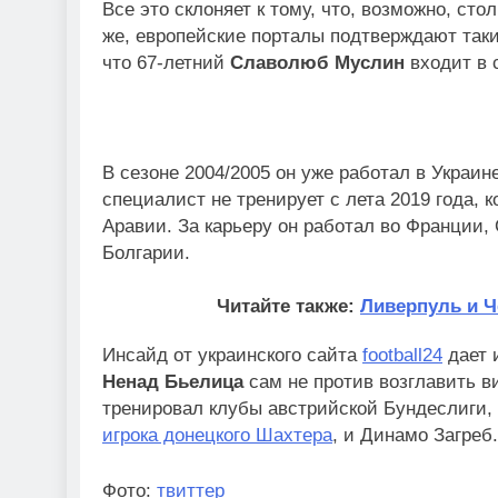
Все это склоняет к тому, что, возможно, ст
же, европейские порталы подтверждают так
что 67-летний
Славолюб Муслин
входит в 
В сезоне 2004/2005 он уже работал в Украин
специалист не тренирует с лета 2019 года,
Аравии. За карьеру он работал во Франции, 
Болгарии.
Читайте также:
Ливерпуль и 
Инсайд от украинского сайта
football24
дает 
Ненад Бьелица
сам не против возглавить в
тренировал клубы австрийской Бундеслиги,
игрока донецкого Шахтера
, и Динамо Загреб.
Фото:
твиттер