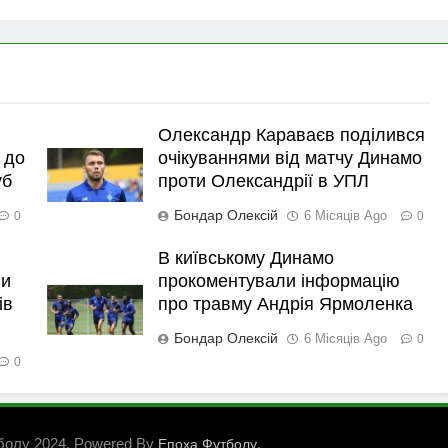
Олександр Караваєв поділився
 до
очікуваннями від матчу Динамо
уб
проти Олександрії в УПЛ
Бондар Олексій
6 Місяців Ago
0
0
В київському Динамо
ли
прокоментували інформацію
ів
про травму Андрія Ярмоленка
Бондар Олексій
6 Місяців Ago
0
0
болу 2024. Powered By
.
Епоха Футболу