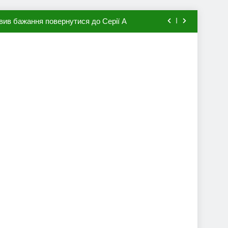
вив бажання повернутися до Серії А
мхена в ПСЖ: відома ціна трансфера
авця збірної Франції за 80 млн євро
ий до переходу в європейський клуб
вив бажання повернутися до Серії А
мхена в ПСЖ: відома ціна трансфера
авця збірної Франції за 80 млн євро