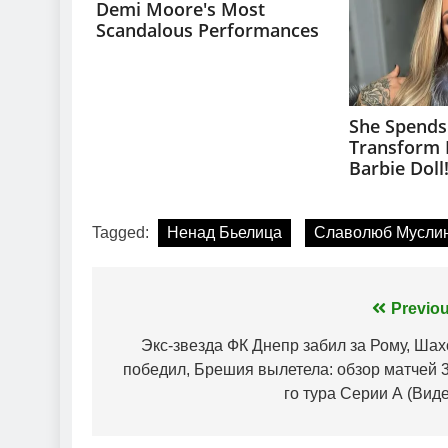
Tagged:
Ненад Бьелица
Славолюб Мусли
Навігація
Previou
записів
Экс-звезда ФК Днепр забил за Рому, Шах
победил, Брешия вылетела: обзор матчей 3
го тура Серии А (Вид