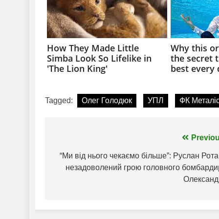
Tagged:
Олег Голодюк
УПЛ
ФК Металі
Навігація
Previou
записів
“Ми від нього чекаємо більше”: Руслан Рот
незадоволений грою головного бомбарди
Олександр