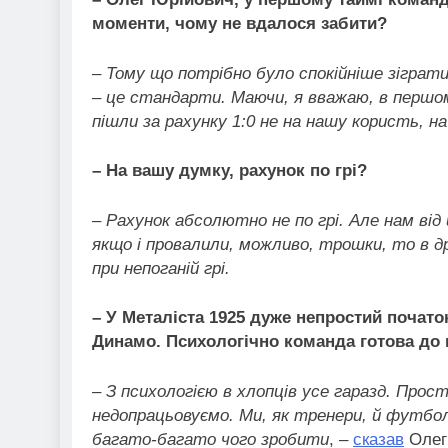
моменти, чому не вдалося забити?
–
Тому що потрібно було спокійніше зіграти
– це стандарти. Маючи, я вважаю, в першо
пішли за рахунку 1:0 не на нашу користь, на
– На вашу думку, рахунок по грі?
– Рахунок абсолютно не по грі. Але нам ві
якщо і провалили, можливо, трошки, то в др
при непоганій грі.
– У Металіста 1925 дуже непростий почато
Динамо. Психологічно команда готова до
– З психологією в хлопців усе гаразд. Про
недопрацьовуємо. Ми, як тренери, й футбо
багато-багато чого зробити
, –
сказав
Олег