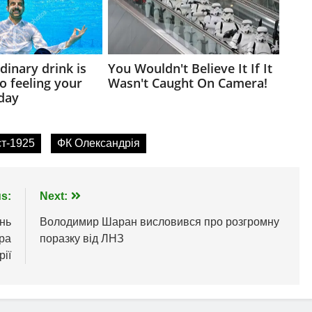
ст-1925
ФК Олександрія
s:
Next:
ань
Володимир Шаран висловився про розгромну
ра
поразку від ЛНЗ
ії