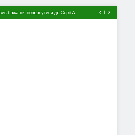
вив бажання повернутися до Серії А
мхена в ПСЖ: відома ціна трансфера
авця збірної Франції за 80 млн євро
ий до переходу в європейський клуб
вив бажання повернутися до Серії А
мхена в ПСЖ: відома ціна трансфера
авця збірної Франції за 80 млн євро