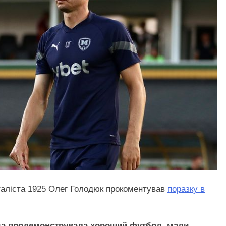
еталіста 1925 Олег Голодюк прокоментував
поразку в
да продемонструвала хороший футбол, мали