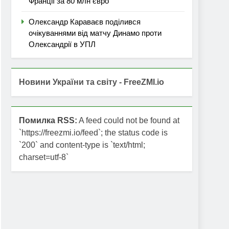
Франції за 80 млн євро
Олександр Караваєв поділився
очікуваннями від матчу Динамо проти
Олександрії в УПЛ
Новини України та світу - FreeZMI.io
Помилка RSS:
A feed could not be found at
`https://freezmi.io/feed`; the status code is
`200` and content-type is `text/html;
charset=utf-8`