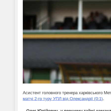
Асистент головного тренера харківського М
матчі 2-го туру УПЛ від Олександрії (0:1)
.
– Олег Юрійович, у першому таймі коман