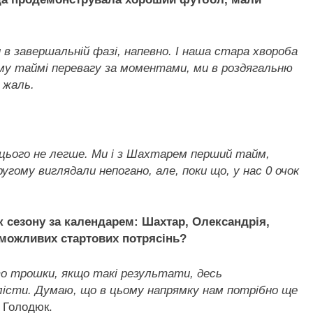
 в завершальній фазі, напевно. І наша стара хвороба
му таймі перевагу за моментами, ми в роздягальню
 жаль.
д цього не легше. Ми і з Шахтарем перший тайм,
угому виглядали непогано, але, поки що, у нас 0 очок
к сезону за календарем: Шахтар, Олександрія,
 можливих стартових потрясінь?
сто трошки, якщо такі результати, десь
лісти. Думаю, що в цьому напрямку нам потрібно ще
 Голодюк.