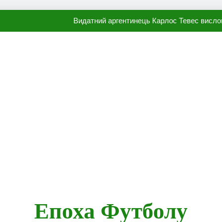
Видатний аргентинець Карлос Тевес висло
Наполі готовий продати Осі
ПСЖ близький до підписання гр
Олександр Караваєв назвав гравця Динамо, який готов
Видатний аргентинець Карлос Тевес висло
Наполі готовий продати Осі
ПСЖ близький до підписання гр
Епоха Футболу