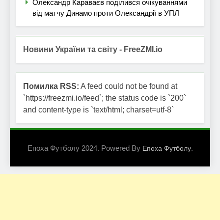
Олександр Караваєв поділився очікуваннями
від матчу Динамо проти Олександрії в УПЛ
Новини України та світу - FreeZMI.io
Помилка RSS:
A feed could not be found at
`https://freezmi.io/feed`; the status code is `200`
and content-type is `text/html; charset=utf-8`
Епоха Футболу 2024. Powered By
.
Епоха Футболу