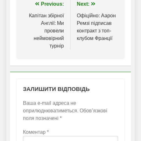
Навігація
Previous:
Next:
записів
Капітан збірної
Офіційно: Аарон
Англії: Ми
Ремзі підписав
провели
контракт з топ-
неймовірний
клубом Франції
турнір
ЗАЛИШИТИ ВІДПОВІДЬ
Ваша e-mail адреса не
оприлюднюватиметься.
Обов’язкові
поля позначені
*
Коментар
*