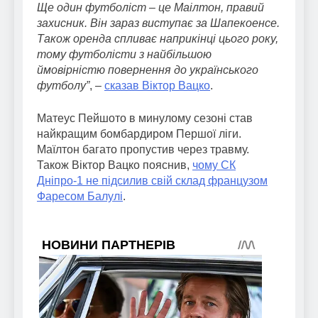
Ще один футболіст – це Маілтон, правий
захисник. Він зараз виступає за Шапекоенсе.
Також оренда спливає наприкінці цього року,
тому футболісти з найбільшою
ймовірністю повернення до українського
футболу”
, –
сказав Віктор Вацко
.
Матеус Пейшото в минулому сезоні став
найкращим бомбардиром Першої ліги.
Маїлтон багато пропустив через травму.
Також Віктор Вацко пояснив,
чому СК
Дніпро-1 не підсилив свій склад французом
Фаресом Балулі
.