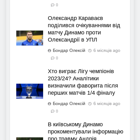
0
Олександр Караваєв
поділився очікуваннями від
матчу Динамо проти
Олександрії в УПЛ
Бондар Олексій
6 місяців ago
0
Хто виграє Лігу чемпіонів
2023/24? Аналітики
визначили фаворита після
перших матчів 1/4 фіналу
Бондар Олексій
6 місяців ago
0
В київському Динамо
прокоментували інформацію
про травму Андрія