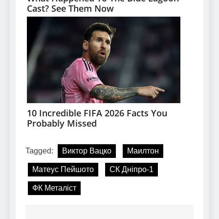
Tagged:
Виктор Вацко
Маилтон
Матеус Пейшото
СК Дніпро-1
ФК Металіст