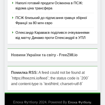
Наполі готовий продати Осімхена в ПСЖ:
відома ціна трансфера
ПСЖ близький до підписання гравця збірної
Франції за 80 млн євро
Олександр Караваєв поділився очікуваннями
від матчу Динамо проти Олександрії в УПЛ
Новини України та світу - FreeZMI.io
Помилка RSS:
A feed could not be found at
`https://freezmi.io/feed`; the status code is `200`
and content-type is `text/html; charset=utf-8`
Епоха Футболу 2024. Powered By
.
Епоха Футболу