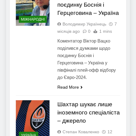
поєдинку Боснія і
Герцеговина – Україна
МІЖНАРОДНІ
Володимир Українець
7
місяців ago
0
1 mins
Коментатор Віктор Вацко
поділився думками щодо
поєдинку Боснія і
Герцеговина – Україна у
півфіналі плей-офф відбору
до Євро-2024.
Read More
Шахтар шукає лише
іноземного спеціаліста
– джерело
Степан Коваленко
12
УКРАЇНА