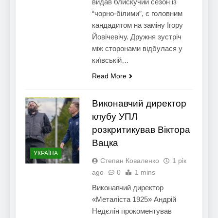
видав блискучий сезон із
“чорно-білими”, є головним
кандадитом на заміну Ігору
Йовічевічу. Дружня зустріч
між сторонами відбулася у
київській…
Read More
Виконавчий директор
клубу УПЛ
розкритикував Віктора
Вацка
УКРАЇНА
Степан Коваленко
1 рік
ago
0
1 mins
Виконавчий директор
«Металіста 1925» Андрій
Недєлін прокоментував