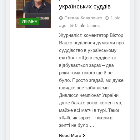
українських суддів
Степан Коваленко
1 рік
УКРАЇНА
ago
0
1 mins
Журналіст, коментатор Віктор
Вацко поділився думками про
суддівство в українському
футболі. «Що в суддівстві
відбувається зараз – два
роки тому такого ще й не
було. Просто згадай, ми дуже
швидко все забуваємо.
Дивлюся чемпіонат України
дуже багато років, кожен тур,
майже всі матчі в турі. Такої
х###і, як зараз – ніколи в
житті не було….
Read More