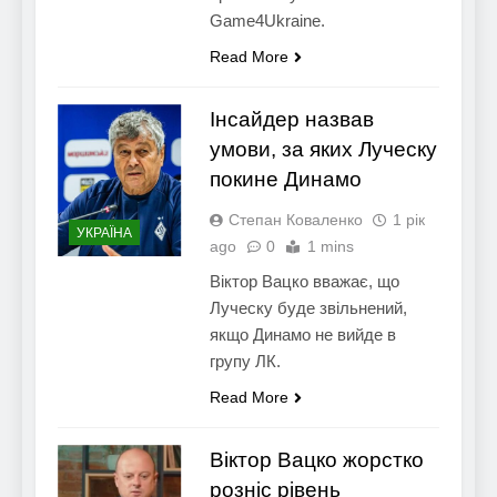
Game4Ukraine.
Read More
Інсайдер назвав
умови, за яких Луческу
покине Динамо
Степан Коваленко
1 рік
УКРАЇНА
ago
0
1 mins
Віктор Вацко вважає, що
Луческу буде звільнений,
якщо Динамо не вийде в
групу ЛК.
Read More
Віктор Вацко жорстко
розніс рівень