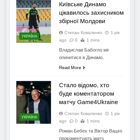
Київське Динамо
цікавилось захисником
збірної Молдови
Степан Коваленко
1 рік
УКРАЇНА
ago
0
1 mins
Владислав Бабогло міг
опинитися в Динамо.
Read More
Cтало відомо, хто
буде коментатором
матчу Game4Ukraine
Степан Коваленко
1 рік
УКРАЇНА
ago
0
1 mins
Роман Бебех та Віктор Вацко
прокоментують матч