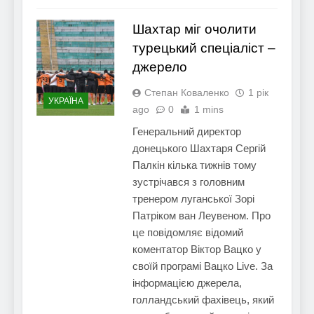
Шахтар міг очолити
турецький спеціаліст –
джерело
Степан Коваленко
1 рік
УКРАЇНА
ago
0
1 mins
Генеральний директор
донецького Шахтаря Сергій
Палкін кілька тижнів тому
зустрічався з головним
тренером луганської Зорі
Патріком ван Леувеном. Про
це повідомляє відомий
коментатор Віктор Вацко у
своїй програмі Вацко Live. За
інформацією джерела,
голландський фахівець, який