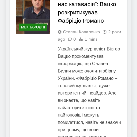
нас катавасія”: Вацко
розкритикував
Фабріціо Романо
МІЖНАРОДНІ
Степан Коваленко
2 роки
ago
0
1 mins
Український журналіст Віктор
Вацко прокоментував
інформацію, що Славен
Билич може очолити збірну
України. «Фабріціо Романо –
топовий журналіст, дуже
авторитетний інсайдер. Але
ви знаєте, що навіть
найавторитетніші та
найтоповіші можуть
помилятися, навіть не знаючи
при цьому, що вони
помиляються, тому що