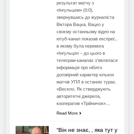
результат матчу з
«Інгульцем» (0:0),
звернувшись до журналіста
Віктора Вацка. Вацко у
своєму останньому відео на
ютуб-канал показав експрес,
в якому була перемога
«Інгульця» – до цього в
телеграм-каналах з’являлася
інформація про нібито
договірний характер кількох
матчів УПЛ в останніх турах.
«Весело. Як стверджують
авторитетні джерела,
кооператив «Трійничок»…
Read More
“Він не знає, , яка тут у