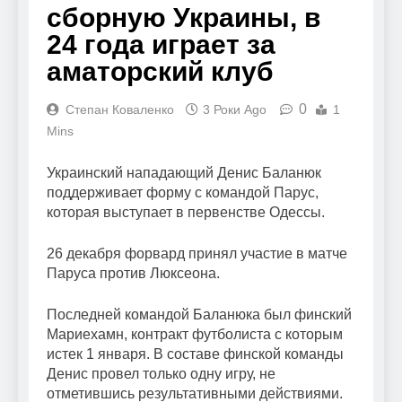
сборную Украины, в
24 года играет за
аматорский клуб
0
Степан Коваленко
3 Роки Ago
1
Mins
Украинский нападающий Денис Баланюк
поддерживает форму с командой Парус,
которая выступает в первенстве Одессы.
26 декабря форвард принял участие в матче
Паруса против Люксеона.
Последней командой Баланюка был финский
Мариехамн, контракт футболиста с которым
истек 1 января. В составе финской команды
Денис провел только одну игру, не
отметившись результативными действиями.