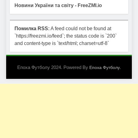
Новини України та світу - FreeZMI.io
Помилка RSS:
A feed could not be found at
`https://freezmi.io/feed`; the status code is `200`
and content-type is `text/html; charset=utf-8`
Епоха Футболу 2024. Powered By
.
Епоха Футболу