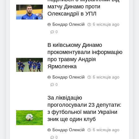
матчу Динамо проти
Олександрії в УПЛ
Бондар Олексій
6 місяців ago
0
В київському Динамо
прокоментували інформацію
про травму Андрія
Ярмоленка
Бондар Олексій
6 місяців ago
0
За ліквідацію
проголосували 23 депутати:
з футбольної мапи України
зник ще один клуб
Бондар Олексій
6 місяців ago
0