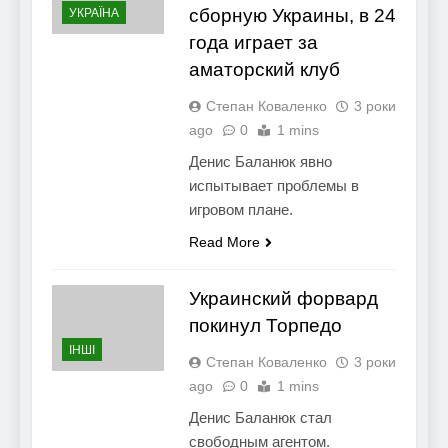
сборную Украины, в 24
УКРАЇНА
года играет за
аматорский клуб
Степан Коваленко
3 роки
ago
0
1 mins
Денис Баланюк явно
испытывает проблемы в
игровом плане.
Read More
Украинский форвард
покинул Торпедо
ІНШІ
Степан Коваленко
3 роки
ago
0
1 mins
Денис Баланюк стал
свободным агентом.