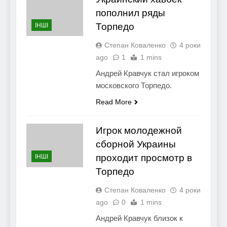
пополнил ряды
Торпедо
ІНШІ
Степан Коваленко
4 роки
ago
1
1 mins
Андрей Кравчук стал игроком
московского Торпедо.
Read More
Игрок молодежной
сборной Украины
проходит просмотр в
ІНШІ
Торпедо
Степан Коваленко
4 роки
ago
0
1 mins
Андрей Кравчук близок к