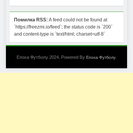
Помилка RSS:
A feed could not be found at
`https://freezmi.io/feed`; the status code is `200`
and content-type is `text/html; charset=utf-8`
Епоха Футболу 2024. Powered By
.
Епоха Футболу