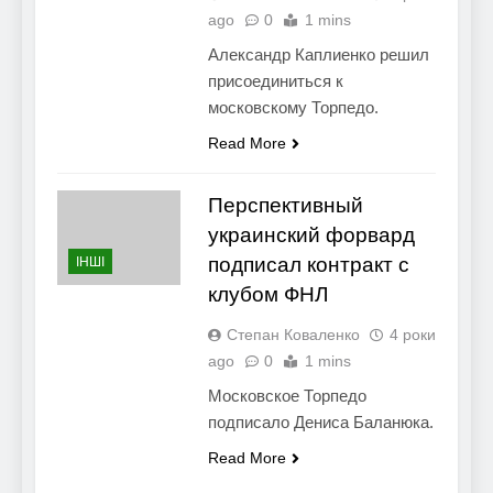
ago
0
1 mins
Александр Каплиенко решил
присоединиться к
московскому Торпедо.
Read More
Перспективный
украинский форвард
подписал контракт с
ІНШІ
клубом ФНЛ
Степан Коваленко
4 роки
ago
0
1 mins
Московское Торпедо
подписало Дениса Баланюка.
Read More