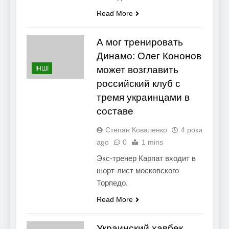
Read More
А мог тренировать
Динамо: Олег Кононов
может возглавить
ІНШІ
российский клуб с
тремя украинцами в
составе
Степан Коваленко
4 роки
ago
0
1 mins
Экс-тренер Карпат входит в
шорт-лист московского
Торпедо.
Read More
Украинский хавбек