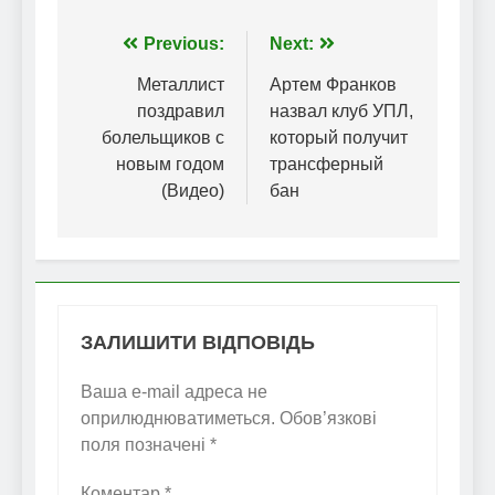
Навігація
Previous:
Next:
записів
Металлист
Артем Франков
поздравил
назвал клуб УПЛ,
болельщиков с
который получит
новым годом
трансферный
(Видео)
бан
ЗАЛИШИТИ ВІДПОВІДЬ
Ваша e-mail адреса не
оприлюднюватиметься.
Обов’язкові
поля позначені
*
Коментар
*