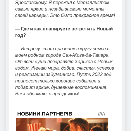
Ярославскому. Я пережил с Металлистом
самые яркие и незабываемые моменты
своей карьеры. Это было прекрасное время!
— Где и как планируете встретить Новый
год?
— Встречу этот праздник в кругу семьи в
моем родном городе Сан-Жозе-да-Тапера.
От всей души поздравляю Харьков с Новым
годом. Желаю мира, добра, счастья, успехов
и реализации задуманного. Пусть 2022 год
принесет только хорошие события и
подарит яркие, душевные воспоминания.
Всех обнимаю, с пра
здником!