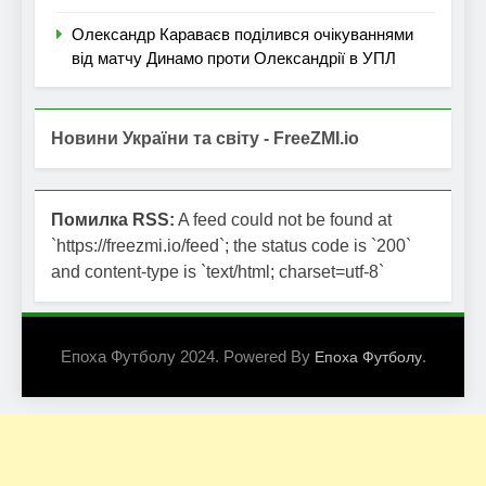
Олександр Караваєв поділився очікуваннями
від матчу Динамо проти Олександрії в УПЛ
Новини України та світу - FreeZMI.io
Помилка RSS:
A feed could not be found at
`https://freezmi.io/feed`; the status code is `200`
and content-type is `text/html; charset=utf-8`
Епоха Футболу 2024. Powered By
.
Епоха Футболу