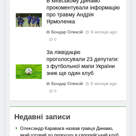
В київському Динамо
прокоментували інформацію
про травму Андрія
Ярмоленка
Бондар Олексій
6 місяців ago
0
За ліквідацію
проголосували 23 депутати:
з футбольної мапи України
зник ще один клуб
Бондар Олексій
6 місяців ago
0
Недавні записи
Олександр Караваєв назвав гравця Динамо,
який готовий до переходу в європейський клуб