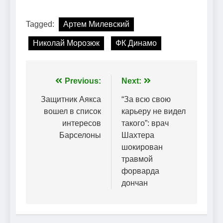
Tagged:
Артем Милевский
Николай Морозюк
ФК Динамо
Навігація
Previous:
Next:
записів
Защитник Аякса
“За всю свою
вошел в список
карьеру не видел
интересов
такого”: врач
Барселоны
Шахтера
шокирован
травмой
форварда
дончан