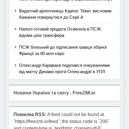
Видатний аргентинець Карлос Тевес висловив
бажання повернутися до Серії А
Наполі готовий продати Осімхена в ПСЖ:
відома ціна трансфера
ПСЖ близький до підписання гравця збірної
Франції за 80 млн євро
Олександр Караваєв поділився очікуваннями
від матчу Динамо проти Олександрії в УПЛ
Новини України та світу - FreeZMI.io
Помилка RSS:
A feed could not be found at
`https://freezmi.io/feed`; the status code is `200`
and content-type is `text/html; charset=utf-8`