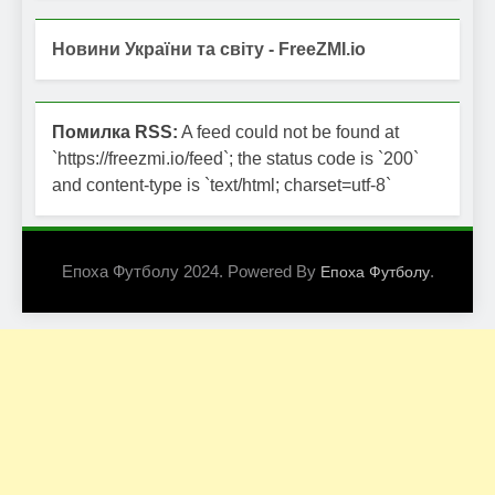
Новини України та світу - FreeZMI.io
Помилка RSS:
A feed could not be found at
`https://freezmi.io/feed`; the status code is `200`
and content-type is `text/html; charset=utf-8`
Епоха Футболу 2024. Powered By
.
Епоха Футболу