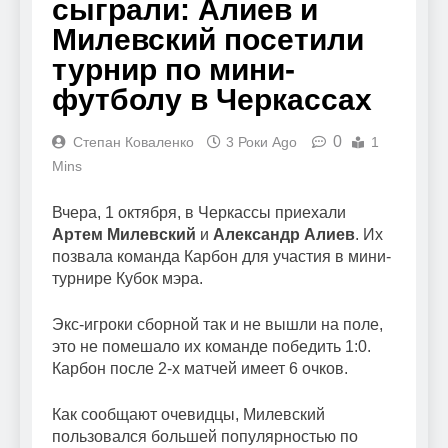
сыграли: Алиев и
Милевский посетили
турнир по мини-
футболу в Черкассах
0
Степан Коваленко
3 Роки Ago
1
Mins
Вчера, 1 октября, в Черкассы приехали
Артем Милевский
и
Александр Алиев
. Их
позвала команда Карбон для участия в мини-
турнире Кубок мэра.
Экс-игроки сборной так и не вышли на поле,
это не помешало их команде победить 1:0.
Карбон после 2-х матчей имеет 6 очков.
Как сообщают очевидцы, Милевский
пользовался большей популярностью по