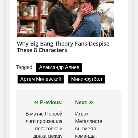
Tagged:
Александр Алиев
Артем Милевский
Мини-футбол
Навігація
Previous:
Next:
записів
В матче Первой
Игрок
лиги произошла
Металлиста
потасовка и
высмеял
драка между
команды,