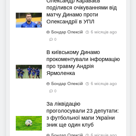
Олександр Караваєв
поділився очікуваннями від
матчу Динамо проти
Олександрії в УПЛ
Бондар Олексій
6 місяців ago
0
В київському Динамо
прокоментували інформацію
про травму Андрія
Ярмоленка
Бондар Олексій
6 місяців ago
0
За ліквідацію
проголосували 23 депутати:
з футбольної мапи України
зник ще один клуб
Бондар Олексій
6 місяців ago