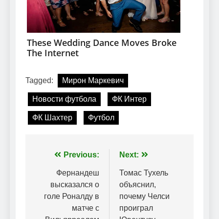
Tagged:
Мирон Маркевич
Новости футбола
ФК Интер
ФК Шахтер
Футбол
Навігація
Previous:
Next:
записів
Фернандеш
Томас Тухель
высказался о
объяснил,
голе Роналду в
почему Челси
матче с
проиграл