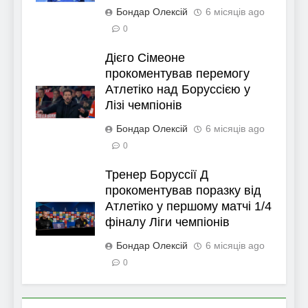
Бондар Олексій
6 місяців ago
0
Дієго Сімеоне
прокоментував перемогу
Атлетіко над Боруссією у
Лізі чемпіонів
Бондар Олексій
6 місяців ago
0
Тренер Боруссії Д
прокоментував поразку від
Атлетіко у першому матчі 1/4
фіналу Ліги чемпіонів
Бондар Олексій
6 місяців ago
0