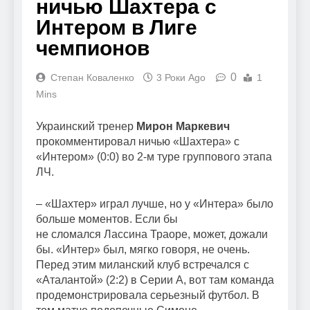
ничью Шахтера с
Интером в Лиге
чемпионов
0
Степан Коваленко
3 Роки Ago
1
Mins
Украинский тренер
Мирон Маркевич
прокомментировал ничью «Шахтера» с
«Интером» (0:0) во 2-м туре группового этапа
ЛЧ.
– «Шахтер» играл лучше, но у «Интера» было
больше моментов. Если бы
не сломался Лассина Траоре, может, дожали
бы. «Интер» был, мягко говоря, не очень.
Перед этим миланский клуб встречался с
«Аталантой» (2:2) в Серии А, вот там команда
продемонстрировала серьезный футбол. В