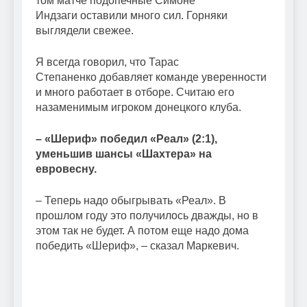
том матче подопечные Симоне
Индзаги оставили много сил. Горняки
выглядели свежее.
Я всегда говорил, что Тарас
Степаненко добавляет команде уверенности
и много работает в отборе. Считаю его
назаменимым игроком донецкого клуба.
– «Шериф» победил «Реал» (2:1),
уменьшив шансы «Шахтера» на
евровесну.
– Теперь надо обыгрывать «Реал». В
прошлом году это получилось дважды, но в
этом так не будет. А потом еще надо дома
победить «Шериф», – сказал Маркевич.