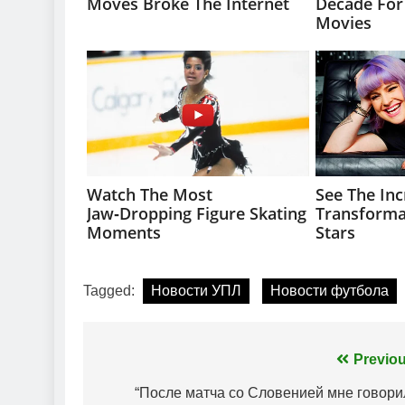
Tagged:
Новости УПЛ
Новости футбола
Навігація
Previou
записів
“После матча со Словенией мне говори