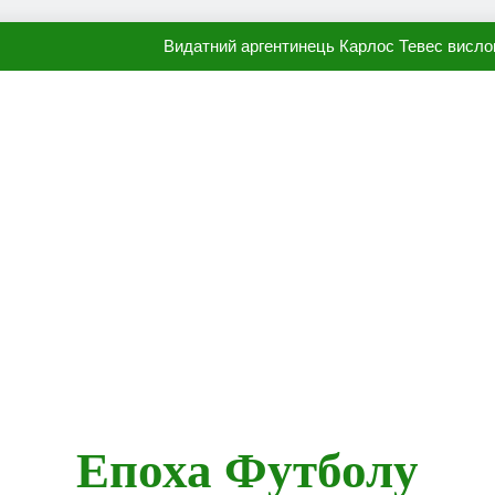
Видатний аргентинець Карлос Тевес висло
Наполі готовий продати Осі
ПСЖ близький до підписання гр
Олександр Караваєв назвав гравця Динамо, який готов
Видатний аргентинець Карлос Тевес висло
Наполі готовий продати Осі
ПСЖ близький до підписання гр
Епоха Футболу