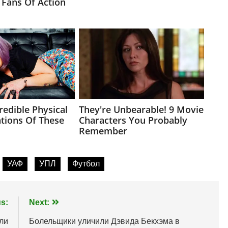
УАФ
УПЛ
Футбол
s:
Next:
ли
Болельщики уличили Дэвида Бекхэма в