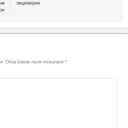
ом
лицемерии
ре
я.
Обов’язкові поля позначені
*