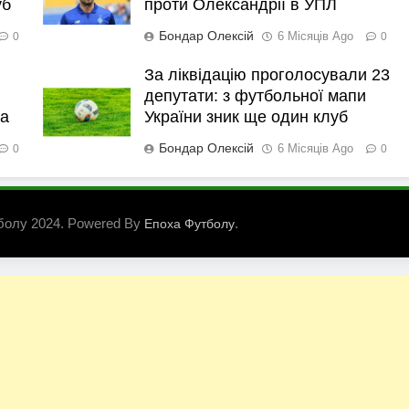
уб
проти Олександрії в УПЛ
Бондар Олексій
6 Місяців Ago
0
0
За ліквідацію проголосували 23
депутати: з футбольної мапи
ка
України зник ще один клуб
Бондар Олексій
6 Місяців Ago
0
0
болу 2024. Powered By
.
Епоха Футболу