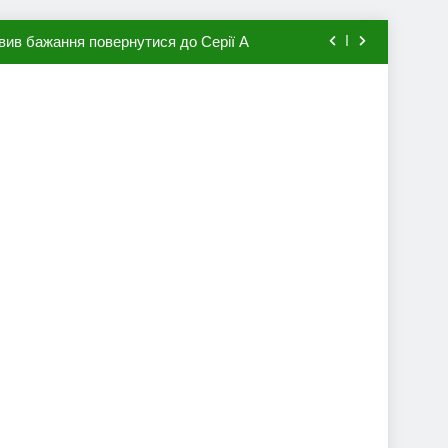
вив бажання повернутися до Серії А
мхена в ПСЖ: відома ціна трансфера
авця збірної Франції за 80 млн євро
ий до переходу в європейський клуб
вив бажання повернутися до Серії А
мхена в ПСЖ: відома ціна трансфера
авця збірної Франції за 80 млн євро