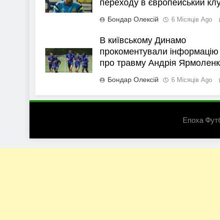
переходу в європейський кл
Бондар Олексій
6 Місяців Ago
В київському Динамо
прокоментували інформацію
про травму Андрія Ярмолен
Бондар Олексій
6 Місяців Ago
Епоха Фут